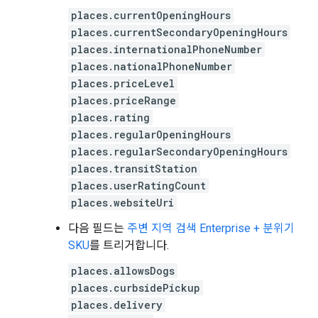
places.currentOpeningHours
places.currentSecondaryOpeningHours
places.internationalPhoneNumber
places.nationalPhoneNumber
places.priceLevel
places.priceRange
places.rating
places.regularOpeningHours
places.regularSecondaryOpeningHours
places.transitStation
places.userRatingCount
places.websiteUri
다음 필드는
주변 지역 검색 Enterprise + 분위기
SKU
를 트리거합니다.
places.allowsDogs
places.curbsidePickup
places.delivery