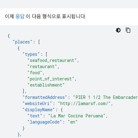
이제
응답
이 다음 형식으로 표시됩니다.
{
"places"
:
[
{
"types"
:
[
"seafood_restaurant"
,
"restaurant"
,
"food"
,
"point_of_interest"
,
"establishment"
],
"formattedAddress"
:
"PIER 1 1/2 The Embarcader
"websiteUri"
:
"http://lamarsf.com/"
,
"displayName"
:
{
"text"
:
"La Mar Cocina Peruana"
,
"languageCode"
:
"en"
}
},