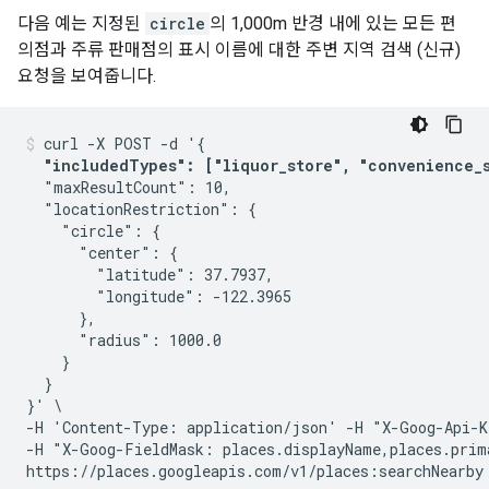
다음 예는 지정된
circle
의 1,000m 반경 내에 있는 모든 편
의점과 주류 판매점의 표시 이름에 대한 주변 지역 검색 (신규)
요청을 보여줍니다.
curl -X POST -d '{

"includedTypes": ["liquor_store", "convenience_
  "maxResultCount": 10,

  "locationRestriction": {

    "circle": {

      "center": {

        "latitude": 37.7937,

        "longitude": -122.3965

      },

      "radius": 1000.0

    }

  }

}' \

-H 'Content-Type: application/json' -H "X-Goog-Api-K
-H "X-Goog-FieldMask: places.displayName,places.prim