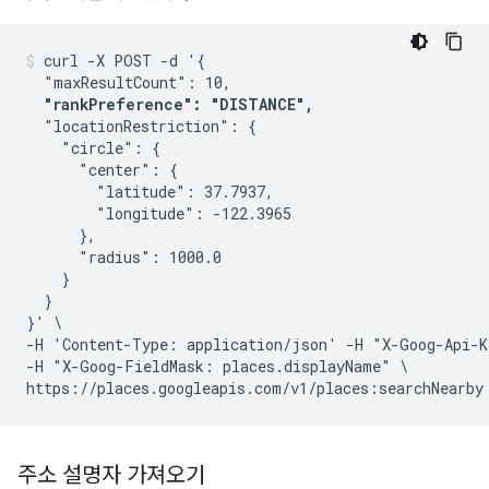
curl -X POST -d '{

  "maxResultCount": 10,

"rankPreference": "DISTANCE",
  "locationRestriction": {

    "circle": {

      "center": {

        "latitude": 37.7937,

        "longitude": -122.3965

      },

      "radius": 1000.0

    }

  }

}' \

-H 'Content-Type: application/json' -H "X-Goog-Api-K
-H "X-Goog-FieldMask: places.displayName" \

주소 설명자 가져오기