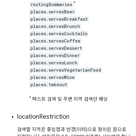
*
routingSummaries
places.servesBeer
places.servesBreakfast
places.servesBrunch
places.servesCocktails
places.servesCoffee
places.servesDessert
places.servesDinner
places.servesLunch
places.servesVegetarianFood
places.servesWine
places.takeout
*
텍스트 검색 및 주변 지역 검색만 해당
location
Restriction
검색할 지역은 중심점과 반경(미터)으로 정의된 원으로