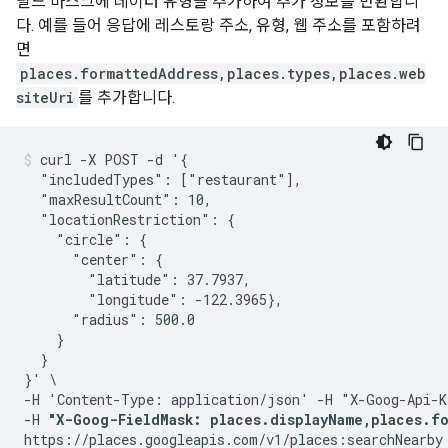
필드 마스크에 데이터 유형을 추가하여 추가 정보를 반환합니
다. 예를 들어 응답에 레스토랑 주소, 유형, 웹 주소를 포함하려
면
places.formattedAddress,places.types,places.web
siteUri
를 추가합니다.
curl -X POST -d '{

  "includedTypes": ["restaurant"],

  "maxResultCount": 10,

  "locationRestriction": {

    "circle": {

      "center": {

        "latitude": 37.7937,

        "longitude": -122.3965},

      "radius": 500.0

    }

  }

}' \

-H 'Content-Type: application/json' -H "X-Goog-Api-K
-H 
"X-Goog-FieldMask: places.displayName,places.fo