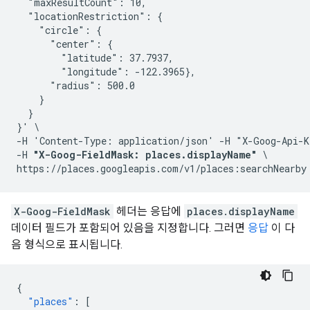
  "maxResultCount": 10,

  "locationRestriction": {

    "circle": {

      "center": {

        "latitude": 37.7937,

        "longitude": -122.3965},

      "radius": 500.0

    }

  }

}' \

-H 'Content-Type: application/json' -H "X-Goog-Api-K
-H 
"X-Goog-FieldMask: places.displayName"
 \

X-Goog-FieldMask
헤더는 응답에
places.displayName
데이터 필드가 포함되어 있음을 지정합니다. 그러면
응답
이 다
음 형식으로 표시됩니다.
{
"places"
:
[