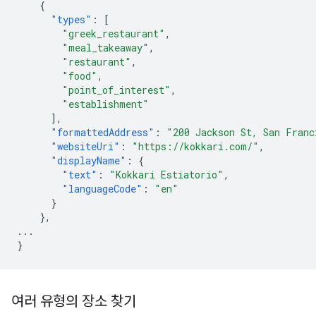
{
"types"
:
[
"greek_restaurant"
,
"meal_takeaway"
,
"restaurant"
,
"food"
,
"point_of_interest"
,
"establishment"
],
"formattedAddress"
:
"200 Jackson St, San Franc
"websiteUri"
:
"https://kokkari.com/"
,
"displayName"
:
{
"text"
:
"Kokkari Estiatorio"
,
"languageCode"
:
"en"
}
},
...
}
여러 유형의 장소 찾기