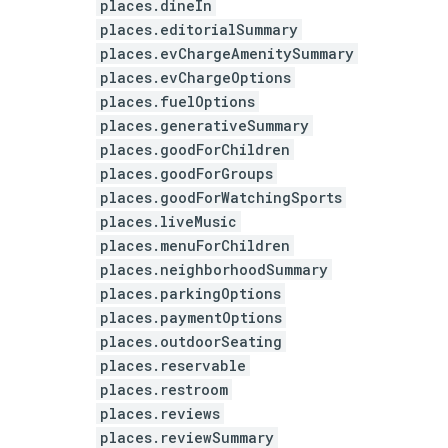
places.dineIn
places.editorialSummary
places.evChargeAmenitySummary
places.evChargeOptions
places.fuelOptions
places.generativeSummary
places.goodForChildren
places.goodForGroups
places.goodForWatchingSports
places.liveMusic
places.menuForChildren
places.neighborhoodSummary
places.parkingOptions
places.paymentOptions
places.outdoorSeating
places.reservable
places.restroom
places.reviews
places.reviewSummary