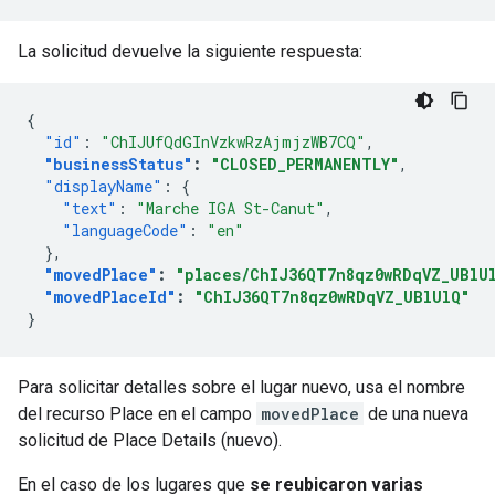
La solicitud devuelve la siguiente respuesta:
{
"id"
:
"ChIJUfQdGInVzkwRzAjmjzWB7CQ"
,
"businessStatus"
:
"CLOSED_PERMANENTLY"
,
"displayName"
:
{
"text"
:
"Marche IGA St-Canut"
,
"languageCode"
:
"en"
},
"movedPlace"
:
"places/ChIJ36QT7n8qz0wRDqVZ_UBlU
"movedPlaceId"
:
"ChIJ36QT7n8qz0wRDqVZ_UBlUlQ"
}
Para solicitar detalles sobre el lugar nuevo, usa el nombre
del recurso Place en el campo
movedPlace
de una nueva
solicitud de Place Details (nuevo).
En el caso de los lugares que
se reubicaron varias