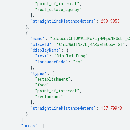
"point_of_interest"
,
"real_estate_agency"
],
"straightLineDistanceMeters"
:
299.9955
},
{
"name"
:
"places/ChIJWWIlNx7Lj4ARpe1E0ob-_
"placeId"
:
"ChIJWWIlNx7Lj4ARpe1E0ob-_GI"
,
"displayName"
:
{
"text"
:
"Din Tai Fung"
,
"languageCode"
:
"en"
},
"types"
:
[
"establishment"
,
"food"
,
"point_of_interest"
,
"restaurant"
],
"straightLineDistanceMeters"
:
157.70943
}
],
"areas"
:
[