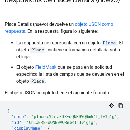
Respuestas de Place Details (nuevo)
Place Details (nuevo) devuelve un
objeto JSON como
respuesta
. En la respuesta, figura lo siguiente:
La respuesta se representa con un objeto
Place
. El
objeto
Place
contiene información detallada sobre
el lugar.
El objeto
FieldMask
que se pasa en la solicitud
especifica la lista de campos que se devuelven en el
objeto
Place
.
El objeto JSON completo tiene el siguiente formato:
{
"name"
:
"places/ChIJkR8FdQNB0VQRm64T_lv1g1g"
,
"id"
:
"ChIJkR8FdQNB0VQRm64T_lv1g1g"
,
"displayName"
:
{