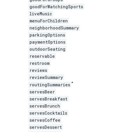
goodForWatchingSports
liveMusic
menuForChildren
neighborhoodSummary
parkingOptions
paymentOptions
outdoorSeating
reservable
restroom
reviews
reviewSummary
*
routingSummaries
servesBeer
servesBreakfast
servesBrunch
servesCocktails
servesCoffee
servesDessert