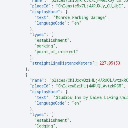
"name"
:
"places/ChIJmx1c5x7Lj4ARJXJy_CU_J
"placeId"
:
"ChIJmx1c5x7Lj4ARJXJy_CU_JbE"
,
"displayName"
:
{
"text"
:
"Monroe Parking Garage"
,
"languageCode"
:
"en"
},
"types"
:
[
"establishment"
,
"parking"
,
"point_of_interest"
],
"straightLineDistanceMeters"
:
227.05153
},
{
"name"
:
"places/ChIJxcwBziHLj4ARUQLAvtzkR
"placeId"
:
"ChIJxcwBziHLj4ARUQLAvtzkRCM"
,
"displayName"
:
{
"text"
:
"Studios Inn by Daiwa Living Cal
"languageCode"
:
"en"
},
"types"
:
[
"establishment"
,
"lodging"
,