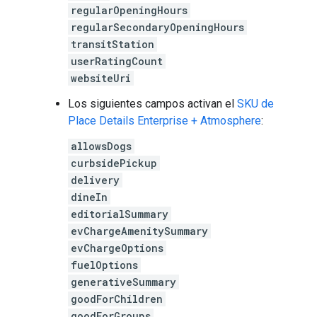
regularOpeningHours
regularSecondaryOpeningHours
transitStation
userRatingCount
websiteUri
Los siguientes campos activan el
SKU de
Place Details Enterprise + Atmosphere
:
allowsDogs
curbsidePickup
delivery
dineIn
editorialSummary
evChargeAmenitySummary
evChargeOptions
fuelOptions
generativeSummary
goodForChildren
goodForGroups