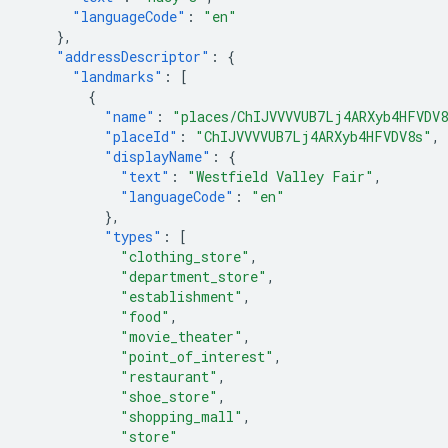
"languageCode"
:
"en"
},
"addressDescriptor"
:
{
"landmarks"
:
[
{
"name"
:
"places/ChIJVVVVUB7Lj4ARXyb4HFVDV
"placeId"
:
"ChIJVVVVUB7Lj4ARXyb4HFVDV8s"
,
"displayName"
:
{
"text"
:
"Westfield Valley Fair"
,
"languageCode"
:
"en"
},
"types"
:
[
"clothing_store"
,
"department_store"
,
"establishment"
,
"food"
,
"movie_theater"
,
"point_of_interest"
,
"restaurant"
,
"shoe_store"
,
"shopping_mall"
,
"store"