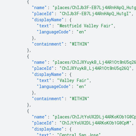
{
"name"
:
"places/ChIJb3F-EB7Lj4ARnHApQ_Hu1
"placeId"
:
"ChIJb3F-EB7Lj4ARnHApQ_Hu1gI"
,
"displayName"
:
{
"text"
:
"Westfield Valley Fair"
,
"languageCode"
:
"en"
},
"containment"
:
"WITHIN"
},
{
"name"
:
"places/ChIJXYuykB_Lj4AR1Ot8nU5q2
"placeId"
:
"ChIJXYuykB_Lj4AR1Ot8nU5q26Q"
,
"displayName"
:
{
"text"
:
"Valley Fair"
,
"languageCode"
:
"en"
},
"containment"
:
"WITHIN"
},
{
"name"
:
"places/ChIJtYoUX2DLj4ARKoKOb1G0C
"placeId"
:
"ChIJtYoUX2DLj4ARKoKOb1G0CpM"
,
"displayName"
:
{
"text"
:
"Central San Jose"
,