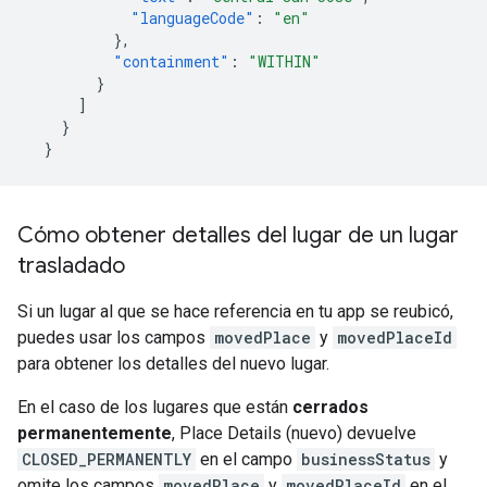
"languageCode"
:
"en"
},
"containment"
:
"WITHIN"
}
]
}
}
Cómo obtener detalles del lugar de un lugar
trasladado
Si un lugar al que se hace referencia en tu app se reubicó,
puedes usar los campos
movedPlace
y
movedPlaceId
para obtener los detalles del nuevo lugar.
En el caso de los lugares que están
cerrados
permanentemente
, Place Details (nuevo) devuelve
CLOSED_PERMANENTLY
en el campo
businessStatus
y
omite los campos
movedPlace
y
movedPlaceId
en el