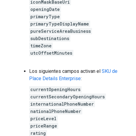
iconMaskBaseUri
openingDate
primaryType
primaryTypeDisplayName
pureServiceAreaBusiness
subDestinations
timeZone
utcOffsetMinutes
Los siguientes campos activan el
SKU de
Place Details Enterprise
:
currentOpeningHours
currentSecondaryOpeningHours
internationalPhoneNumber
nationalPhoneNumber
priceLevel
priceRange
rating