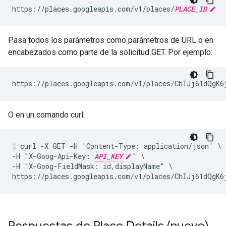
https://places.googleapis.com/v1/places/
PLACE_ID
Pasa todos los parámetros como parámetros de URL o en
encabezados como parte de la solicitud GET. Por ejemplo:
https://places.googleapis.com/v1/places/ChIJj61dQgK6
O en un comando curl:
curl -X GET -H 'Content-Type: application/json' \

-H "X-Goog-Api-Key: 
API_KEY
" \

-H "X-Goog-FieldMask: id,displayName" \

https://places.googleapis.com/v1/places/ChIJj61dQgK6