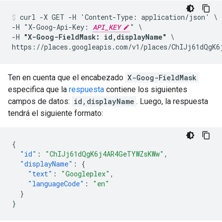
curl -X GET -H 'Content-Type: application/json' \

-H "X-Goog-Api-Key: 
API_KEY
" \

-H 
"X-Goog-FieldMask: id,displayName"
 \

https://places.googleapis.com/v1/places/ChIJj61dQgK6
Ten en cuenta que el encabezado
X-Goog-FieldMask
especifica que la
respuesta
contiene los siguientes
campos de datos:
id,displayName
. Luego, la respuesta
tendrá el siguiente formato:
{
"id"
:
"ChIJj61dQgK6j4AR4GeTYWZsKWw"
,
"displayName"
:
{
"text"
:
"Googleplex"
,
"languageCode"
:
"en"
}
}