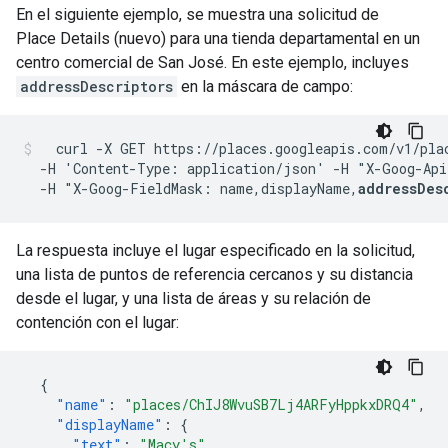
En el siguiente ejemplo, se muestra una solicitud de
Place Details (nuevo) para una tienda departamental en un
centro comercial de San José. En este ejemplo, incluyes
addressDescriptors
en la máscara de campo:
  curl -X GET https://places.googleapis.com/v1/pla
  -H 'Content-Type: application/json' -H "X-Goog-Api
  -H "X-Goog-FieldMask: name,displayName,
addressDes
La respuesta incluye el lugar especificado en la solicitud,
una lista de puntos de referencia cercanos y su distancia
desde el lugar, y una lista de áreas y su relación de
contención con el lugar:
{
"name"
:
"places/ChIJ8WvuSB7Lj4ARFyHppkxDRQ4"
,
"displayName"
:
{
"text"
:
"Macy's"
,