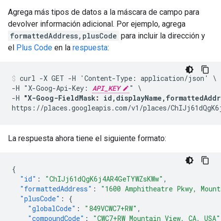
Agrega más tipos de datos a la máscara de campo para
devolver información adicional. Por ejemplo, agrega
formattedAddress,plusCode
para incluir la dirección y
el
Plus Code
en la
respuesta
:
curl -X GET -H 'Content-Type: application/json' \

-H "X-Goog-Api-Key: 
API_KEY
" \

-H 
"X-Goog-FieldMask: id,displayName,formattedAddr
https://places.googleapis.com/v1/places/ChIJj61dQgK6
La respuesta ahora tiene el siguiente formato:
{
"id"
:
"ChIJj61dQgK6j4AR4GeTYWZsKWw"
,
"formattedAddress"
:
"1600 Amphitheatre Pkwy, Mount
"plusCode"
:
{
"globalCode"
:
"849VCWC7+RW"
,
"compoundCode"
:
"CWC7+RW Mountain View, CA, USA"