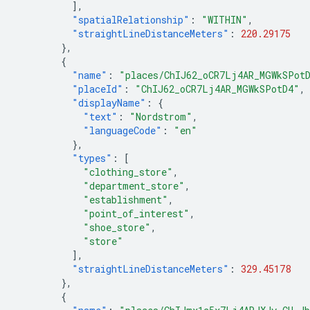
],
"spatialRelationship"
:
"WITHIN"
,
"straightLineDistanceMeters"
:
220.29175
},
{
"name"
:
"places/ChIJ62_oCR7Lj4AR_MGWkSPot
"placeId"
:
"ChIJ62_oCR7Lj4AR_MGWkSPotD4"
,
"displayName"
:
{
"text"
:
"Nordstrom"
,
"languageCode"
:
"en"
},
"types"
:
[
"clothing_store"
,
"department_store"
,
"establishment"
,
"point_of_interest"
,
"shoe_store"
,
"store"
],
"straightLineDistanceMeters"
:
329.45178
},
{