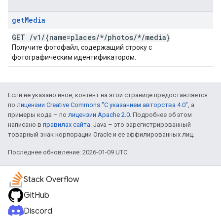
get
Media
GET
/
v1
/
{name=places
/
*
/
photos
/
*
/
media}
Получите фотофайл, содержащий строку с
фотографическим идентификатором.
Если не указано иное, контент на этой странице предоставляется
по
лицензии Creative Commons "С указанием авторства 4.0"
, а
примеры кода – по
лицензии Apache 2.0
. Подробнее об этом
написано в
правилах сайта
. Java – это зарегистрированный
товарный знак корпорации Oracle и ее аффилированных лиц.
Последнее обновление: 2026-01-09 UTC.
Stack Overflow
GitHub
Discord