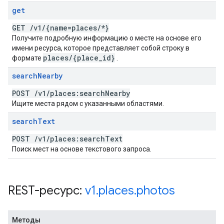
get
GET
/
v1
/
{name=places
/
*}
Получите подробную информацию о месте на основе его
имени ресурса, которое представляет собой строку в
places
/
{place
_
id}
формате
.
search
Nearby
POST
/
v1
/
places:search
Nearby
Ищите места рядом с указанными областями.
search
Text
POST
/
v1
/
places:search
Text
Поиск мест на основе текстового запроса.
REST-ресурс:
v1
.
places
.
photos
Методы