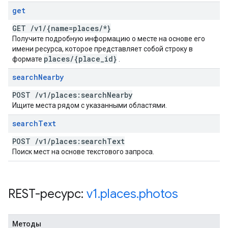
get
GET
/
v1
/
{name=places
/
*}
Получите подробную информацию о месте на основе его
имени ресурса, которое представляет собой строку в
places
/
{place
_
id}
формате
.
search
Nearby
POST
/
v1
/
places:search
Nearby
Ищите места рядом с указанными областями.
search
Text
POST
/
v1
/
places:search
Text
Поиск мест на основе текстового запроса.
REST-ресурс:
v1
.
places
.
photos
Методы