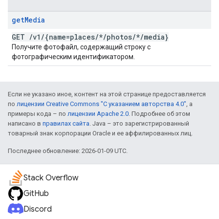
get
Media
GET
/
v1
/
{name=places
/
*
/
photos
/
*
/
media}
Получите фотофайл, содержащий строку с
фотографическим идентификатором.
Если не указано иное, контент на этой странице предоставляется
по
лицензии Creative Commons "С указанием авторства 4.0"
, а
примеры кода – по
лицензии Apache 2.0
. Подробнее об этом
написано в
правилах сайта
. Java – это зарегистрированный
товарный знак корпорации Oracle и ее аффилированных лиц.
Последнее обновление: 2026-01-09 UTC.
Stack Overflow
GitHub
Discord