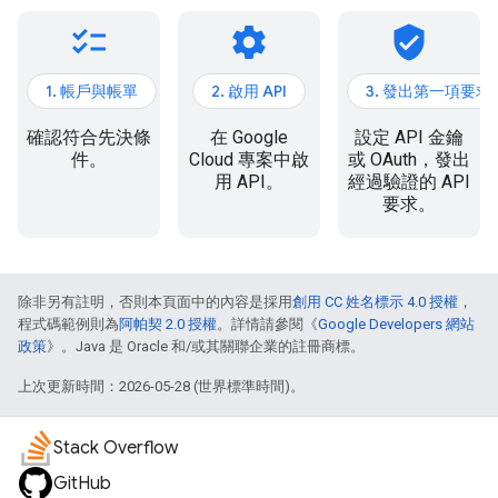
checklist
settings
verified_user
1. 帳戶與帳單
2. 啟用 API
3. 發出第一項要求
確認符合先決條
在 Google
設定 API 金鑰
件。
Cloud 專案中啟
或 OAuth，發出
用 API。
經過驗證的 API
要求。
除非另有註明，否則本頁面中的內容是採用
創用 CC 姓名標示 4.0 授權
，
程式碼範例則為
阿帕契 2.0 授權
。詳情請參閱《
Google Developers 網站
政策
》。Java 是 Oracle 和/或其關聯企業的註冊商標。
上次更新時間：2026-05-28 (世界標準時間)。
Stack Overflow
GitHub