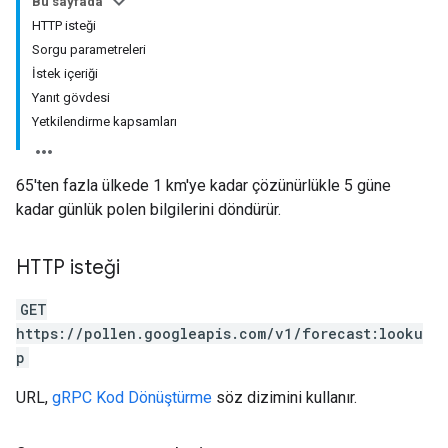
Bu sayfada
HTTP isteği
Sorgu parametreleri
İstek içeriği
Yanıt gövdesi
Yetkilendirme kapsamları
65'ten fazla ülkede 1 km'ye kadar çözünürlükle 5 güne
kadar günlük polen bilgilerini döndürür.
HTTP isteği
GET
https://pollen.googleapis.com/v1/forecast:looku
p
URL,
gRPC Kod Dönüştürme
söz dizimini kullanır.