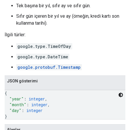
Tek başına bir yıl, sıfır ay ve sıfır gün.
Sıfır gün içeren bir yıl ve ay (örneğin, kredi kartı son
kullanma tarihi).
İlgili türler:
google.type.TimeOfDay
google.type.DateTime
google.protobuf.Timestamp
JSON gösterimi
{
"year"
: 
integer
,
"month"
: 
integer
,
"day"
: 
integer
}
Alanlar