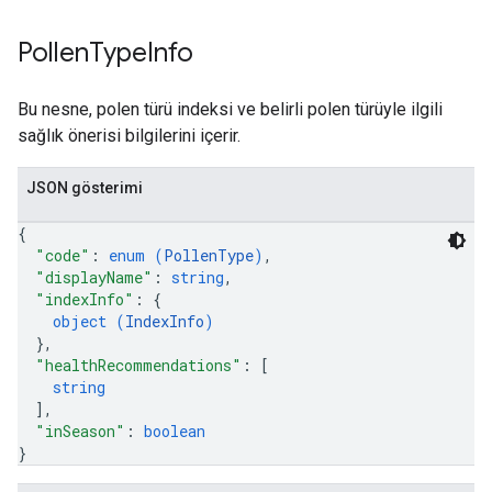
Pollen
Type
Info
Bu nesne, polen türü indeksi ve belirli polen türüyle ilgili
sağlık önerisi bilgilerini içerir.
JSON gösterimi
{
"code"
: 
enum (
PollenType
)
,
"displayName"
: 
string
,
"indexInfo"
: 
{
object (
IndexInfo
)
}
,
"healthRecommendations"
: 
[
string
]
,
"inSeason"
: 
boolean
}