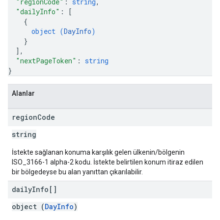
"regionCode"
: 
string
,
"dailyInfo"
: 
[
{
object (
DayInfo
)
}
]
,
"nextPageToken"
: 
string
}
Alanlar
region
Code
string
İstekte sağlanan konuma karşılık gelen ülkenin/bölgenin
ISO_3166-1 alpha-2 kodu. İstekte belirtilen konum itiraz edilen
bir bölgedeyse bu alan yanıttan çıkarılabilir.
daily
Info[]
object (
DayInfo
)