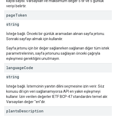
kaydı sayısı. Varsayılan ve maksimum değer 5'tir ve 5 günlük
veriyi belirtir.
page
Token
string
İsteğe bağlı. Önceki bir günlük aramadan alınan sayfa jetonu.
Sonraki sayfayı almak için kullanılır.
Sayfa jetonu için bir değer sağlanırken sağlanan diğer tüm istek
parametrelerinin, sayfa jetonunu sağlayan önceki çağrıyla
eşleşmesi gerektiğini unutmayın.
language
Code
string
İsteğe bağlı. İstemcinin yanıtın dilini seçmesine izin verir. Söz
konusu dil için veri sağlanamıyorsa API en yakın eşleşmeyi
kullanır. İzin verilen değerler IETF BCP-47 standardını temel alır.
Varsayılan değer "en"dir.
plants
Description