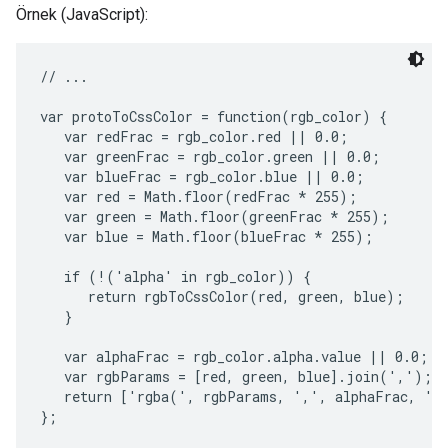
Örnek (JavaScript):
// ...

var protoToCssColor = function(rgb_color) {

   var redFrac = rgb_color.red || 0.0;

   var greenFrac = rgb_color.green || 0.0;

   var blueFrac = rgb_color.blue || 0.0;

   var red = Math.floor(redFrac * 255);

   var green = Math.floor(greenFrac * 255);

   var blue = Math.floor(blueFrac * 255);

   if (!('alpha' in rgb_color)) {

      return rgbToCssColor(red, green, blue);

   }

   var alphaFrac = rgb_color.alpha.value || 0.0;

   var rgbParams = [red, green, blue].join(',');

   return ['rgba(', rgbParams, ',', alphaFrac, ')'
};
