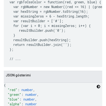
var rgbToCssColor = function(red, green, blue) {

  var rgbNumber = new Number((red << 16) | (green 
  var hexString = rgbNumber.toString(16);

  var missingZeros = 6 - hexString.length;

  var resultBuilder = ['#'];

  for (var i = 0; i < missingZeros; i++) {

     resultBuilder.push('0');

  }

  resultBuilder.push(hexString);

  return resultBuilder.join('');

};

JSON gösterimi
{
"red"
: 
number
,
"green"
: 
number
,
"blue"
: 
number
,
"alpha"
: 
number