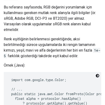
Bu referans sayfasında, RGB değerini yorumlamak için
kullanılması gereken mutlak renk alanıyla ilgili bilgiler (ör.
sRGB, Adobe RGB, DCI-P3 ve BT.2020) yer almaz.
Varsayılan olarak uygulamalar sRGB renk alanını kabul
etmelidir.
Renk eşitliğinin belirlenmesi gerektiğinde, aksi
belirtilmediği sürece uygulamalarda iki rengin tamamının
kırmızı, yeşil, mavi ve alfa değerlerinin her biri en fazla
1e-
5
farklılık gösterdiği takdirde eşit kabul edilir.
Örnek (Java):
 import com.google.type.Color;

 // ...

 public static java.awt.Color fromProto(Color proto
   float alpha = protocolor.hasAlpha()

       ? protocolor.getAlpha().getValue()
