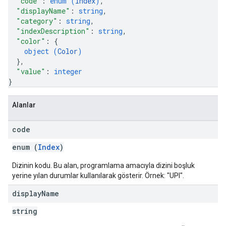
"code"
: 
enum (
Index
)
,
"displayName"
: 
string
,
"category"
: 
string
,
"indexDescription"
: 
string
,
"color"
: 
{
object (
Color
)
}
,
"value"
: 
integer
}
Alanlar
code
enum (
Index
)
Dizinin kodu. Bu alan, programlama amacıyla dizini boşluk
yerine yılan durumlar kullanılarak gösterir. Örnek: "UPI".
display
Name
string