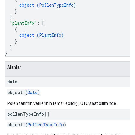
object (
PollenTypeInfo
)
}
]
,
"plantInfo"
: 
[
{
object (
PlantInfo
)
}
]
}
Alanlar
date
object (
Date
)
Polen tahmin verilerinin temsil edildiği, UTC saat diliminde.
pollen
Type
Info[]
object (
PollenTypeInfo
)