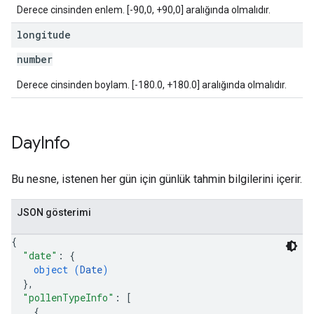
Derece cinsinden enlem. [-90,0, +90,0] aralığında olmalıdır.
longitude
number
Derece cinsinden boylam. [-180.0, +180.0] aralığında olmalıdır.
Day
Info
Bu nesne, istenen her gün için günlük tahmin bilgilerini içerir.
JSON gösterimi
{
"date"
: 
{
object (
Date
)
}
,
"pollenTypeInfo"
: 
[
{