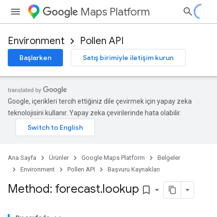
Maps Platform
Environment
Pollen API
Başlarken
Satış birimiyle iletişim kurun
Google, içerikleri tercih ettiğiniz dile çevirmek için yapay zeka
teknolojisini kullanır. Yapay zeka çevirilerinde hata olabilir.
Ana Sayfa
Ürünler
Google Maps Platform
Belgeler
Environment
Pollen API
Başvuru Kaynakları
Method: forecast
.
lookup
bookmark_border