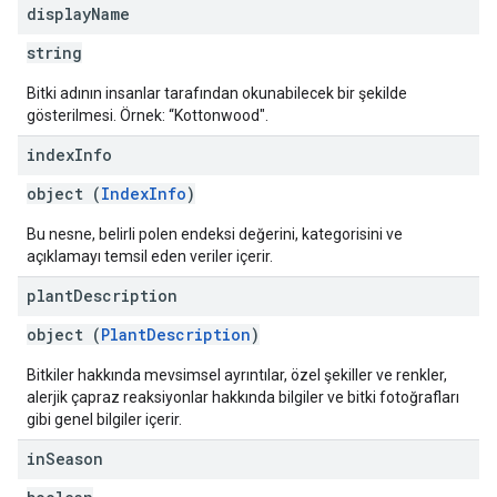
display
Name
string
Bitki adının insanlar tarafından okunabilecek bir şekilde
gösterilmesi. Örnek: “Kottonwood".
index
Info
object (
IndexInfo
)
Bu nesne, belirli polen endeksi değerini, kategorisini ve
açıklamayı temsil eden veriler içerir.
plant
Description
object (
PlantDescription
)
Bitkiler hakkında mevsimsel ayrıntılar, özel şekiller ve renkler,
alerjik çapraz reaksiyonlar hakkında bilgiler ve bitki fotoğrafları
gibi genel bilgiler içerir.
in
Season