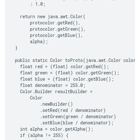
       : 1.0;

   return new java.awt.Color(

       protocolor.getRed(),

       protocolor.getGreen(),

       protocolor.getBlue(),

       alpha);

 }

 public static Color toProto(java.awt.Color color) 
   float red = (float) color.getRed();

   float green = (float) color.getGreen();

   float blue = (float) color.getBlue();

   float denominator = 255.0;

   Color.Builder resultBuilder =

       Color

           .newBuilder()

           .setRed(red / denominator)

           .setGreen(green / denominator)

           .setBlue(blue / denominator);

   int alpha = color.getAlpha();

   if (alpha != 255) {
