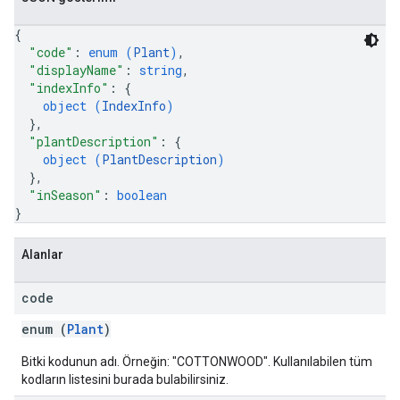
{
"code"
: 
enum (
Plant
)
,
"displayName"
: 
string
,
"indexInfo"
: 
{
object (
IndexInfo
)
}
,
"plantDescription"
: 
{
object (
PlantDescription
)
}
,
"inSeason"
: 
boolean
}
Alanlar
code
enum (
Plant
)
Bitki kodunun adı. Örneğin: "COTTONWOOD". Kullanılabilen tüm
kodların listesini burada bulabilirsiniz.