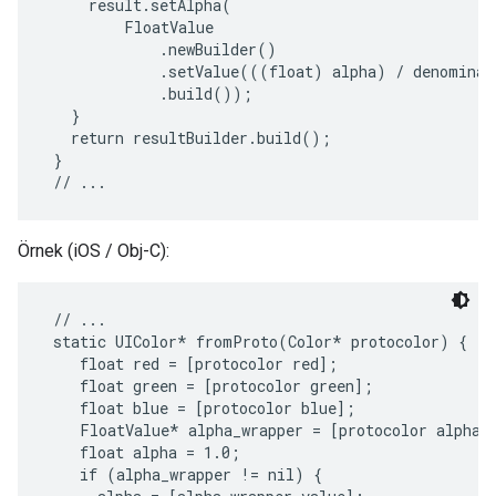
     result.setAlpha(

         FloatValue

             .newBuilder()

             .setValue(((float) alpha) / denominato
             .build());

   }

   return resultBuilder.build();

 }

Örnek (iOS / Obj-C):
 // ...

 static UIColor* fromProto(Color* protocolor) {

    float red = [protocolor red];

    float green = [protocolor green];

    float blue = [protocolor blue];

    FloatValue* alpha_wrapper = [protocolor alpha];
    float alpha = 1.0;

    if (alpha_wrapper != nil) {
