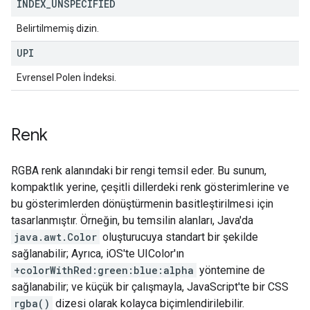
INDEX
_
UNSPECIFIED
Belirtilmemiş dizin.
UPI
Evrensel Polen İndeksi.
Renk
RGBA renk alanındaki bir rengi temsil eder. Bu sunum,
kompaktlık yerine, çeşitli dillerdeki renk gösterimlerine ve
bu gösterimlerden dönüştürmenin basitleştirilmesi için
tasarlanmıştır. Örneğin, bu temsilin alanları, Java'da
java.awt.Color
oluşturucuya standart bir şekilde
sağlanabilir; Ayrıca, iOS'te UIColor'ın
+colorWithRed:green:blue:alpha
yöntemine de
sağlanabilir; ve küçük bir çalışmayla, JavaScript'te bir CSS
rgba()
dizesi olarak kolayca biçimlendirilebilir.