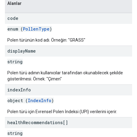
Alanlar
code
enum (
PollenType
)
Polen türünün kod adı. Örneğin: "GRASS"
display
Name
string
Polen türü adının kullanıcılar tarafından okunabilecek şekilde
gösterilmesi. Örnek: "Çimen"
index
Info
object (
IndexInfo
)
Polen türü için Evrensel Polen İndeksi (UPI) verilerini içerir.
health
Recommendations[]
string