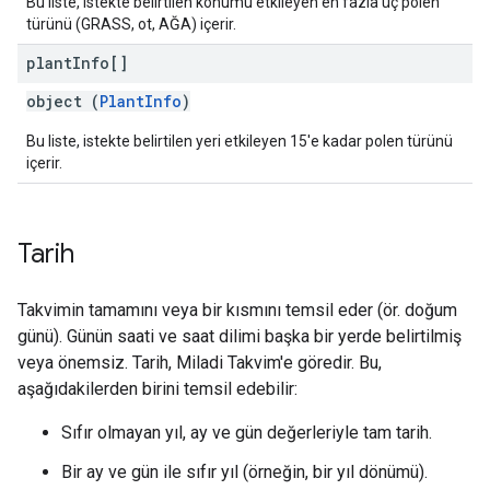
Bu liste, istekte belirtilen konumu etkileyen en fazla üç polen
türünü (GRASS, ot, AĞA) içerir.
plant
Info[]
object (
PlantInfo
)
Bu liste, istekte belirtilen yeri etkileyen 15'e kadar polen türünü
içerir.
Tarih
Takvimin tamamını veya bir kısmını temsil eder (ör. doğum
günü). Günün saati ve saat dilimi başka bir yerde belirtilmiş
veya önemsiz. Tarih, Miladi Takvim'e göredir. Bu,
aşağıdakilerden birini temsil edebilir:
Sıfır olmayan yıl, ay ve gün değerleriyle tam tarih.
Bir ay ve gün ile sıfır yıl (örneğin, bir yıl dönümü).