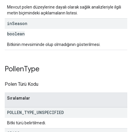
Mevcut polen düzeylerine dayalı olarak sağlık analizleriyle ilgili
metin biçimindeki açıklamaların listesi.
in
Season
boolean
Bitkinin mevsiminde olup olmadığının gösterilmesi.
Pollen
Type
Polen Türü Kodu
Sıralamalar
POLLEN
_
TYPE
_
UNSPECIFIED
Bitki türü belirtilmedi.