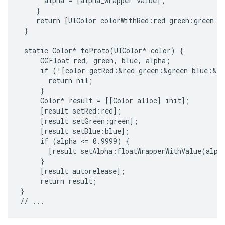
      alpha = [alpha_wrapper value];

    }

    return [UIColor colorWithRed:red green:green bl
 }

 static Color* toProto(UIColor* color) {

     CGFloat red, green, blue, alpha;

     if (![color getRed:&red green:&green blue:&bl
       return nil;

     }

     Color* result = [[Color alloc] init];

     [result setRed:red];

     [result setGreen:green];

     [result setBlue:blue];

     if (alpha <= 0.9999) {

       [result setAlpha:floatWrapperWithValue(alpha
     }

     [result autorelease];

     return result;

}
