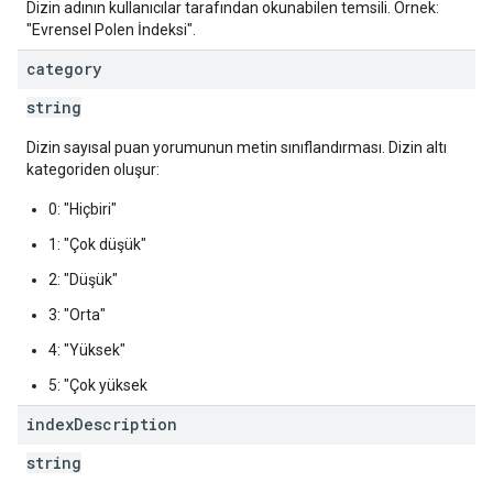
Dizin adının kullanıcılar tarafından okunabilen temsili. Örnek:
"Evrensel Polen İndeksi".
category
string
Dizin sayısal puan yorumunun metin sınıflandırması. Dizin altı
kategoriden oluşur:
0: "Hiçbiri"
1: "Çok düşük"
2: "Düşük"
3: "Orta"
4: "Yüksek"
5: "Çok yüksek
index
Description
string