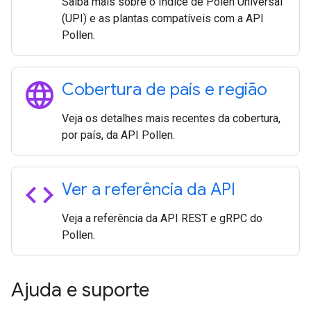
Saiba mais sobre o Índice de Pólen Universal
(UPI) e as plantas compatíveis com a API
Pollen.
language
Cobertura de país e região
Veja os detalhes mais recentes da cobertura,
por país, da API Pollen.
code
Ver a referência da API
Veja a referência da API REST e gRPC do
Pollen.
Ajuda e suporte