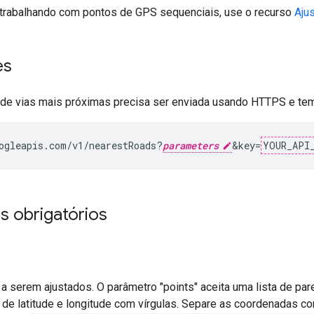
 trabalhando com pontos de GPS sequenciais, use o recurso
Ajus
es
 de vias mais próximas precisa ser enviada usando HTTPS e tem
ogleapis.com/v1/nearestRoads?
parameters
&key=
YOUR_API
s obrigatórios
a serem ajustados. O parâmetro "points" aceita uma lista de par
 de latitude e longitude com vírgulas. Separe as coordenadas com