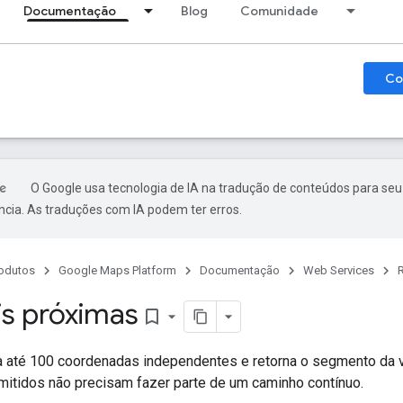
Documentação
Blog
Comunidade
Co
O Google usa tecnologia de IA na tradução de conteúdos para seu
ncia. As traduções com IA podem ter erros.
odutos
Google Maps Platform
Documentação
Web Services
is próximas
bookmark_border
 até 100 coordenadas independentes e retorna o segmento da v
mitidos não precisam fazer parte de um caminho contínuo.