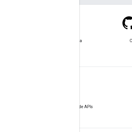
Stack Overflow
Faça uma pergunta usando a
C
tag google-maps.
Saiba mais
Perguntas frequentes
Explorador de recursos
Práticas recomendadas de segurança de APIs
Otimizar o uso de serviços da Web