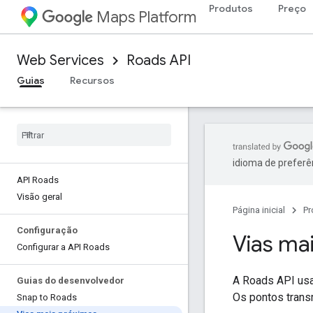
Produtos
Preço
Maps Platform
Web Services
Roads API
Guias
Recursos
idioma de preferê
API Roads
Visão geral
Página inicial
Pr
Configuração
Vias ma
Configurar a API Roads
A
Roads API
usa
Guias do desenvolvedor
Os pontos trans
Snap to Roads