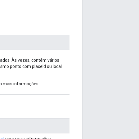
ados. Às vezes, contém vários
smo ponto com placeId ou local
a mais informações.
ral
para mais informações.