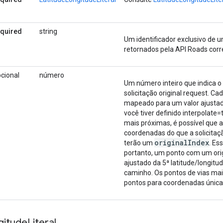
equired
string
Um identificador exclusivo de u
retornados pela API Roads cor
cional
número
Um número inteiro que indica o
solicitação original request. Cad
mapeado para um valor ajustad
você tiver definido interpolate=
mais próximas, é possível que 
coordenadas do que a solicitaçã
originalIndex
terão um
. Es
portanto, um ponto com um ori
ajustado da 5ª latitude/longit
caminho. Os pontos de vias ma
pontos para coordenadas únicas
gitude
Literal