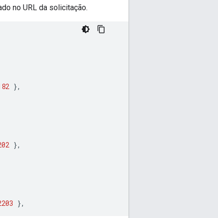
do no URL da solicitação.
182
},
202
},
2203
},