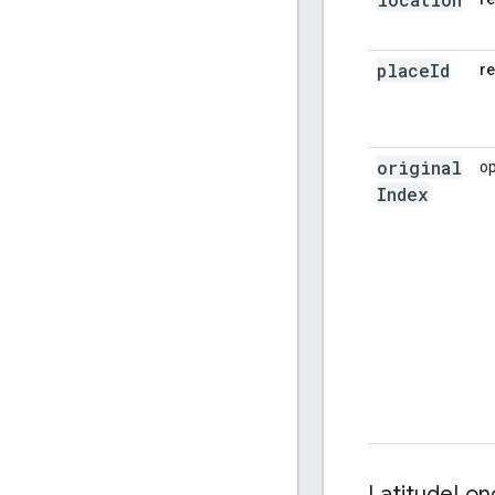
place
Id
r
original
op
Index
Latitude
Lon