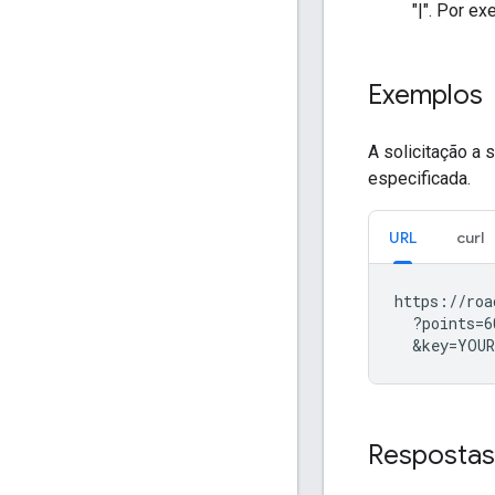
"|". Por e
Exemplos
A solicitação a
especificada.
URL
curl
https://roa
  ?points=6
  &key=YOUR
Respostas