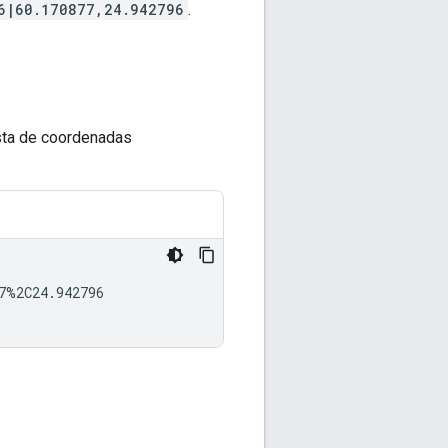
6|60.170877,24.942796
.
ista de coordenadas
%2C24.942796
