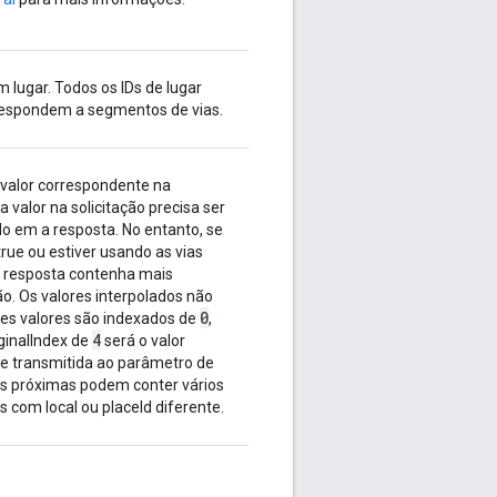
m lugar. Todos os IDs de lugar
respondem a segmentos de vias.
 valor correspondente na
a valor na solicitação precisa ser
o em a resposta. No entanto, se
true ou estiver usando as vias
a resposta contenha mais
o. Os valores interpolados não
0
ses valores são indexados de
,
4
ginalIndex de
será o valor
ude transmitida ao parâmetro de
is próximas podem conter vários
 com local ou placeId diferente.