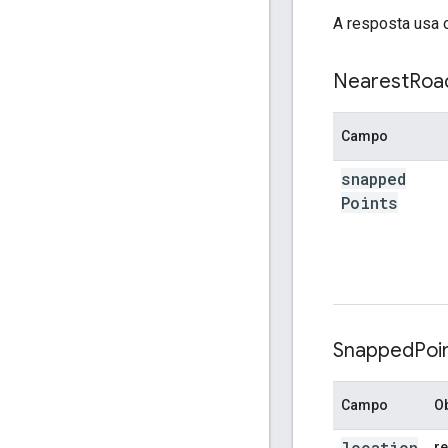
"placeId
A resposta usa 
},
],
}
Nearest
Roa
Campo
snapped
Points
Snapped
Poi
Campo
Ob
location
r