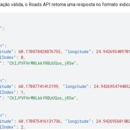
tação válida, o
Roads API
retorna uma resposta no formato indica
"
:
n"
:
itude"
:
60.170878428876755
,
"longitude"
:
24.94269540970
lIndex"
:
0
,
"
:
"ChIJfVFHrM0LkkYRBzUQos_jR5w"
,
n"
:
itude"
:
60.17087741412199
,
"longitude"
:
24.942695474405
lIndex"
:
1
,
"
:
"ChIJfVFHrM0LkkYRBzUQos_jR5w"
,
n"
:
itude"
:
60.170875416131736
,
"longitude"
:
24.94269560180
lIndex"
:
2
,