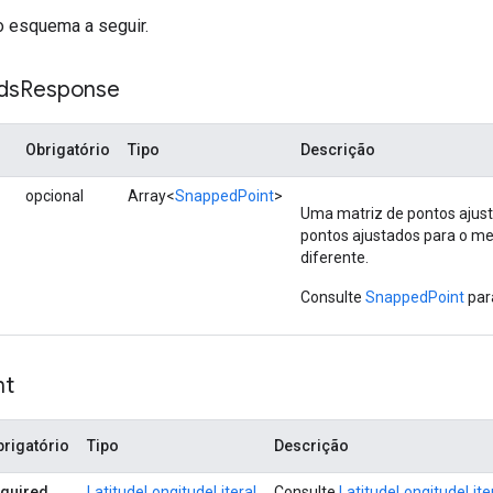
"
:
"ChIJfVFHrM0LkkYRBzUQos_jR5w"
,
o esquema a seguir.
ds
Response
Obrigatório
Tipo
Descrição
opcional
Array<
SnappedPoint
>
Uma matriz de pontos ajust
pontos ajustados para o me
diferente.
Consulte
SnappedPoint
par
nt
rigatório
Tipo
Descrição
equired
LatitudeLongitudeLiteral
Consulte
LatitudeLongitudeLite