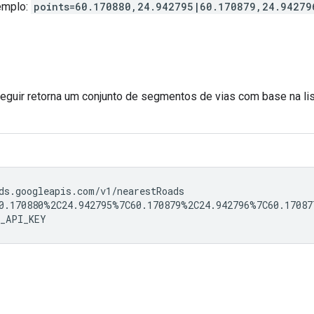
xemplo:
points=60.170880,24.942795|60.170879,24.94279
 seguir retorna um conjunto de segmentos de vias com base na l
ds.googleapis.com/v1/nearestRoads

0.170880%2C24.942795%7C60.170879%2C24.942796%7C60.170877
_API_KEY