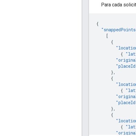
Para cada solici
{
"snappedPoints
[
{
"locatio
{
"lat
"origina
"placeId
},
{
"locatio
{
"lat
"origina
"placeId
},
{
"locatio
{
"lat
"origina