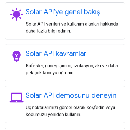
sunny
Solar API'ye genel bakış
Solar API verileri ve kullanım alanları hakkında
daha fazla bilgi edinin.
emoji_objects
Solar API kavramları
Kafesler, güneş ışınımı, izolasyon, akı ve daha
pek çok konuyu öğrenin.
laptop_mac
Solar API demosunu deneyin
Uç noktalarımızı görsel olarak keşfedin veya
kodumuzu yeniden kullanın.