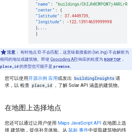
"name"
:
"buildings/ChIJh0CMPQW7j4ARLrRi
"center"
:
{
"latitude"
:
37.4449739
,
"longitude"
:
-122.13914659999998
},
...
}
注意
：
有时地点 ID 不会匹配，这意味着搜索的 (lat, lng) 不会解析为
相同的地址或建筑物。即使
Geocoding API
响应的粒度为
ROOFTOP
，
place_id
的类型也可能不是
premise
。
您可以使用
开源示例 应用
或发出
buildingInsights
请
求，以 检查
place_id
，了解 Solar API 涵盖的建筑物。
在地图上选择地点
您还可以通过让用户使用
Maps JavaScript API
在地图上选
择 建筑物，提供补充体验。从
鼠标 事件
中提取建筑物的纬