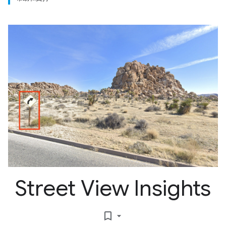
Street View Insights
bookmark_border