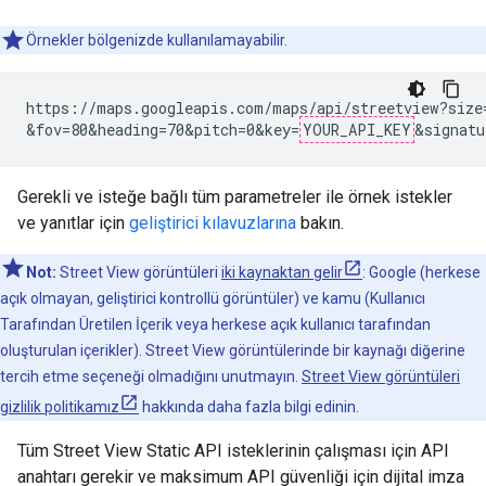
Örnekler bölgenizde kullanılamayabilir.
https://maps.googleapis.com/maps/api/streetview?size=
&fov=80&heading=70&pitch=0&key=
YOUR_API_KEY
&signatu
Gerekli ve isteğe bağlı tüm parametreler ile örnek istekler
ve yanıtlar için
geliştirici kılavuzlarına
bakın.
Not:
Street View görüntüleri
iki kaynaktan gelir
: Google (herkese
açık olmayan, geliştirici kontrollü görüntüler) ve kamu (Kullanıcı
Tarafından Üretilen İçerik veya herkese açık kullanıcı tarafından
oluşturulan içerikler). Street View görüntülerinde bir kaynağı diğerine
tercih etme seçeneği olmadığını unutmayın.
Street View görüntüleri
gizlilik politikamız
hakkında daha fazla bilgi edinin.
Tüm Street View Static API isteklerinin çalışması için API
anahtarı gerekir ve maksimum API güvenliği için dijital imza