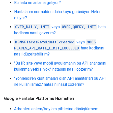
Bu hata ne anlama geliyor?
Haritalarım normalden daha koyu görünüyor. Neler
oluyor?
OVER_DAILY_LIMIT
veya
OVER_QUERY_LIMIT
hata
kodlarını nasıl çözerim?
kGMSPlacesRateLimitExceeded
veya
9005
PLACES_API_RATE_LIMIT_EXCEEDED
hata kodlarını
nasıl düzeltebilirim?
"Bu IP, site veya mobil uygulamanın bu API anahtarını
kullanma yetkisi yok." hatasını nasıl çözerim?
"Yönlendiren kısıtlamaları olan API anahtarları bu API
ile kullanılamaz." hatasını nasıl çözerim?
Google Haritalar Platformu Hizmetleri
Adresleri enlem/boylam çiftlerine dönüştürmem