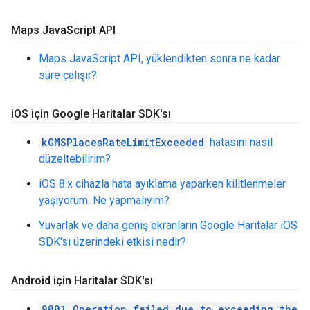
Maps Java
Script API
Maps JavaScript API, yüklendikten sonra ne kadar
süre çalışır?
i
OS için Google Haritalar SDK'sı
kGMSPlacesRateLimitExceeded
hatasını nasıl
düzeltebilirim?
iOS 8.x cihazla hata ayıklama yaparken kilitlenmeler
yaşıyorum. Ne yapmalıyım?
Yuvarlak ve daha geniş ekranların Google Haritalar iOS
SDK'sı üzerindeki etkisi nedir?
Android için Haritalar SDK'sı
9001 Operation failed due to exceeding the