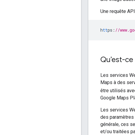
Une requête API
h
tt
ps
:
//www.go
Qu'est-ce 
Les services We
Maps à des serv
être utilisés av
Google Maps Pl
Les services We
des paramètres
générale, ces s
et/ou traitées pa