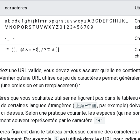
caractères
Ut
a b c d e f g h i j k l m n o p q r s t u v w x y z A B C D E F G H I J K L
Ch
M N O P Q R S T U V W X Y Z 0 1 2 3 4 5 6 7 8 9
sc
- _ . ~
Ch
! * ' ( ) ; : @ & = + $ , / ? % # [ ]
Ca
ch
ez une URL valide, vous devez vous assurer qu'elle ne contient
 Vérifier qu'une URL utilise ce jeu de caractères permet généralem
(une omission et un remplacement) :
ères que vous souhaitez utiliser ne figurent pas dans le tableau
 de certaines langues étrangères (
上海+中國
, par exemple) doiv
 ci-dessus. Selon une pratique courante, les espaces (qui ne so
ment souvent représentés par le caractère
'+'
.
ères figurent dans le tableau ci-dessus comme des caractères r
ittéralement. Par exemple,
?
est utilisé dans les URL pour indique