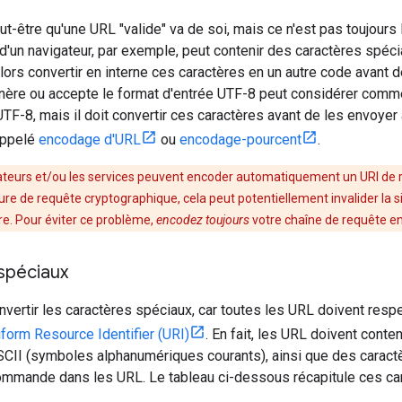
-être qu'une URL "valide" va de soi, mais ce n'est pas toujours
 d'un navigateur, par exemple, peut contenir des caractères sp
alors convertir en interne ces caractères en un autre code avant
énère ou accepte le format d'entrée UTF-8 peut considérer comm
TF-8, mais il doit convertir ces caractères avant de les envoyer
appelé
encodage d'URL
ou
encodage-pourcent
.
gateurs et/ou les services peuvent encoder automatiquement un URI de r
ature de requête cryptographique, cela peut potentiellement invalider la 
re. Pour éviter ce problème,
encodez toujours
votre chaîne de requête e
spéciaux
ertir les caractères spéciaux, car toutes les URL doivent respe
iform Resource Identifier (URI)
. En fait, les URL doivent cont
SCII (symboles alphanumériques courants), ainsi que des caract
ommande dans les URL. Le tableau ci-dessous récapitule ces car