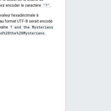
evez encoder le caractère
'?'
.
 valeur hexadécimale à
au format UTF-8 serait encodé
chaîne
? and the Mysterians
nd%20the%20Mysterians
.