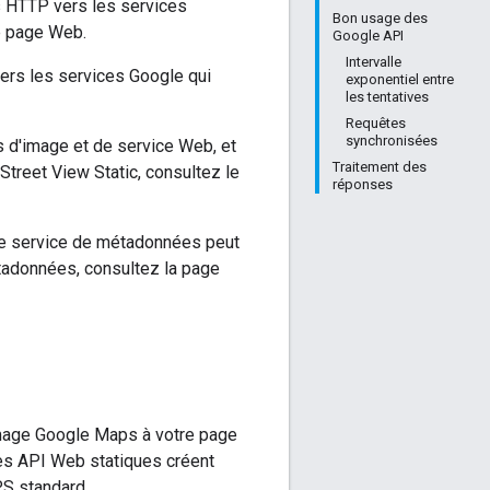
 HTTP vers les services
Bon usage des
e page Web.
Google API
Intervalle
rs les services Google qui
exponentiel entre
les tentatives
Requêtes
synchronisées
s d'image et de service Web, et
Traitement des
Street View Static, consultez le
réponses
le service de métadonnées peut
tadonnées, consultez la page
mage Google Maps à votre page
es API Web statiques créent
S standard.