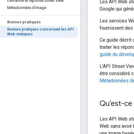
Demande et réponse Street View
Les API Web sta
Métadonnées d'image
Google qui génè
Les services We
Bonnes pratiques
fournissent des
Bonnes pratiques concernant les API
Web statiques
Ce guide décrit 
traiter les répo
guide du dévelo
L'API Street Vi
être considéré 
Métadonnées de
Qu'est-ce 
Les API Web sta
Web sans avoir 
une image basée