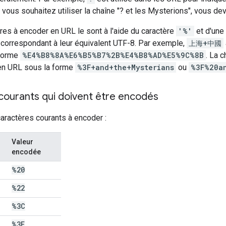
i vous souhaitez utiliser la chaîne "? et les Mysterions", vous d
res à encoder en URL le sont à l'aide du caractère
'%'
et d'une
 correspondant à leur équivalent UTF-8. Par exemple,
上海+中國
 forme
%E4%B8%8A%E6%B5%B7%2B%E4%B8%AD%E5%9C%8B
. La 
en URL sous la forme
%3F+and+the+Mysterians
ou
%3F%20a
courants qui doivent être encodés
aractères courants à encoder :
Valeur
encodée
%20
%22
%3C
%3E