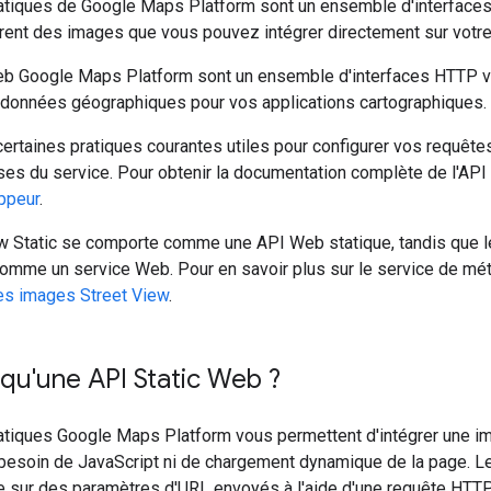
tiques de Google Maps Platform sont un ensemble d'interfaces
rent des images que vous pouvez intégrer directement sur votr
b Google Maps Platform sont un ensemble d'interfaces HTTP ve
 données géographiques pour vos applications cartographiques.
certaines pratiques courantes utiles pour configurer vos requête
nses du service. Pour obtenir la documentation complète de l'API 
ppeur
.
ew Static se comporte comme une API Web statique, tandis que 
comme un service Web. Pour en savoir plus sur le service de mé
s images Street View
.
qu'une API Static Web ?
tiques Google Maps Platform vous permettent d'intégrer une i
besoin de JavaScript ni de chargement dynamique de la page. L
 sur des paramètres d'URL envoyés à l'aide d'une requête HTTP