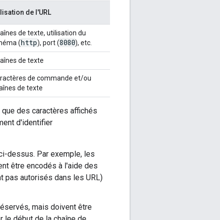
ilisation de l'URL
aînes de texte, utilisation du
http
8080
héma (
), port (
), etc.
aînes de texte
ractères de commande et/ou
aînes de texte
 que des caractères affichés
ent d'identifier
 ci-dessus. Par exemple, les
ent être encodés à l'aide des
nt pas autorisés dans les URL)
éservés, mais doivent être
r le début de la chaîne de