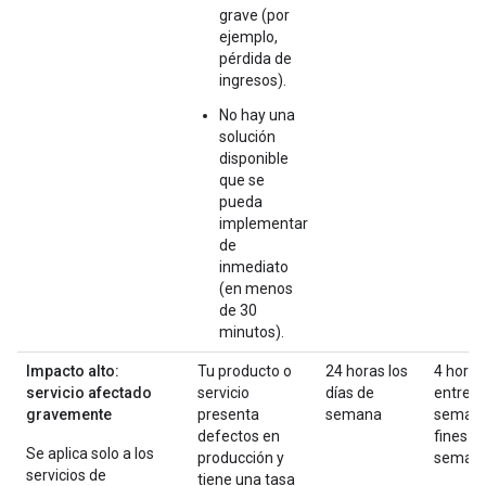
grave (por
ejemplo,
pérdida de
ingresos).
No hay una
solución
disponible
que se
pueda
implementar
de
inmediato
(en menos
de 30
minutos).
Impacto alto:
Tu producto o
24 horas los
4 horas
servicio afectado
servicio
días de
entre
gravemente
presenta
semana
semana
defectos en
fines d
Se aplica solo a los
producción y
seman
servicios de
tiene una tasa