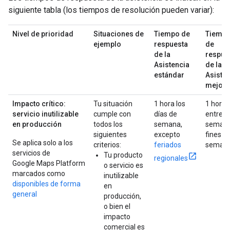
siguiente tabla (los tiempos de resolución pueden variar):
Nivel de prioridad
Situaciones de
Tiempo de
Tiemp
ejemplo
respuesta
de
de la
respue
Asistencia
de la
estándar
Asiste
mejor
Impacto crítico:
Tu situación
1 hora los
1 hora
servicio inutilizable
cumple con
días de
entre
en producción
todos los
semana,
semana
siguientes
excepto
fines d
Se aplica solo a los
criterios:
feriados
seman
servicios de
Tu producto
regionales
Google Maps Platform
o servicio es
marcados como
inutilizable
disponibles de forma
en
general
producción,
o bien el
impacto
comercial es