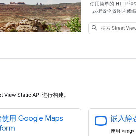
使用简单的 HTTP
式街景全景图片或
用
 View Static API 进行构建。
panorama_wide_angle
使用 Google Maps
嵌入静
tform
使用 <im