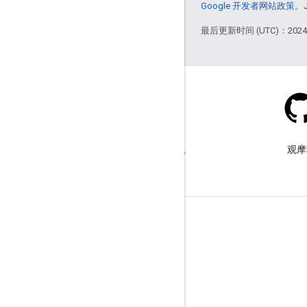
Google 开发者网站政策
。
最后更新时间 (UTC)：2024-
Stack Overflow
在 google-maps 标签下提问。
观摩
了解详情
常见问题解答
功能探索器
API 安全性最佳实践