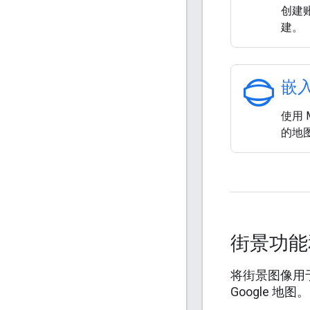
创建账
建。
panorama_photosphere
嵌
使用 M
的地
街景功能和
将街景图像用于
Google 地图。