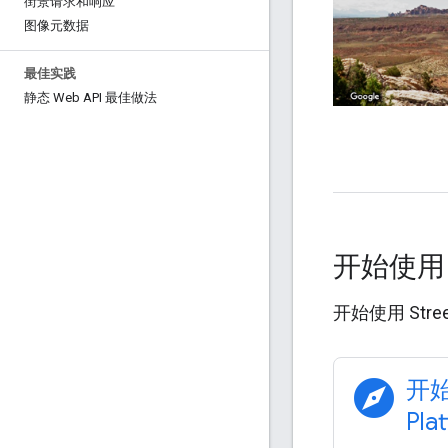
街景请求和响应
图像元数据
最佳实践
静态 Web API 最佳做法
开始使
开始使用 Street
explore
开始
Pla