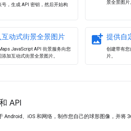
景全景图片
号，生成 API 密钥，然后开始构
add_photo_alternate
入互动式街景全景图片
提供自
aps JavaScript API 街景服务向您
创建带有您
图添加互动式街景全景图片。
片。
 API
 Android、iOS 和网络，制作您自己的球形图像，并将 