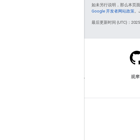
如未另行说明，那么本页
Google 开发者网站政策
。
最后更新时间 (UTC)：2025-
Stack Overflow
在 google-maps 标签下提问。
观摩
了解详情
常见问题解答
功能探索器