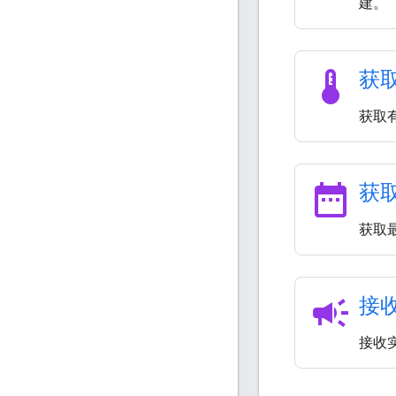
建。
thermostat
获
获取
date_range
获
获取最
campaign
接
接收