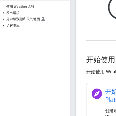
使用 Weather API
发出请求
分钟级预报和天气地图
了解响应
开始使
开始使用 Weat
explore
开始
Pla
创建账