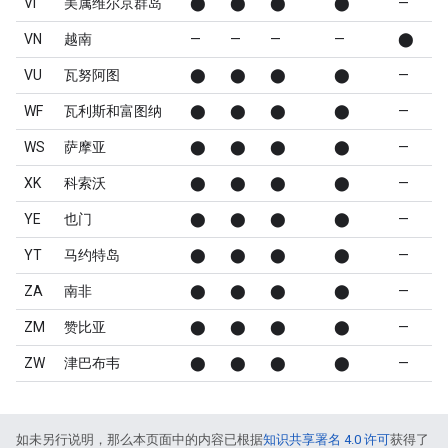
VI
美属维尔京群岛
⬤
⬤
⬤
⬤
—
VN
越南
—
—
—
—
⬤
VU
瓦努阿图
⬤
⬤
⬤
⬤
—
WF
瓦利斯和富图纳
⬤
⬤
⬤
⬤
—
WS
萨摩亚
⬤
⬤
⬤
⬤
—
XK
科索沃
⬤
⬤
⬤
⬤
—
YE
也门
⬤
⬤
⬤
⬤
—
YT
马约特岛
⬤
⬤
⬤
⬤
—
ZA
南非
⬤
⬤
⬤
⬤
—
ZM
赞比亚
⬤
⬤
⬤
⬤
—
ZW
津巴布韦
⬤
⬤
⬤
⬤
—
如未另行说明，那么本页面中的内容已根据
知识共享署名 4.0 许可
获得了