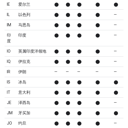
IE
爱尔兰
⬤
⬤
⬤
⬤
⬤
IL
以色列
⬤
⬤
⬤
⬤
—
IM
马恩岛
⬤
⬤
⬤
⬤
—
印
印度
⬤
⬤
⬤
⬤
—
度
IO
英属印度洋领地
⬤
⬤
⬤
⬤
—
IQ
伊拉克
⬤
⬤
⬤
⬤
—
IR
伊朗
—
—
—
—
—
IS
冰岛
⬤
⬤
⬤
⬤
⬤
IT
意大利
⬤
⬤
⬤
⬤
⬤
JE
泽西岛
⬤
⬤
⬤
⬤
—
JM
牙买加
⬤
⬤
⬤
⬤
⬤
JO
约旦
⬤
⬤
⬤
⬤
—