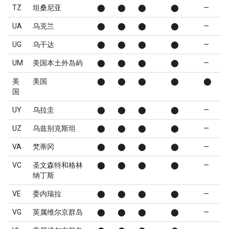
TZ
坦桑尼亚
⬤
⬤
⬤
⬤
—
UA
乌克兰
⬤
⬤
⬤
⬤
—
UG
乌干达
⬤
⬤
⬤
⬤
—
UM
美国本土外岛屿
⬤
⬤
⬤
⬤
—
美
美国
⬤
⬤
⬤
⬤
⬤
国
UY
乌拉圭
⬤
⬤
⬤
⬤
—
UZ
乌兹别克斯坦
⬤
⬤
⬤
⬤
—
VA
梵蒂冈
⬤
⬤
⬤
⬤
—
VC
圣文森特和格林
⬤
⬤
⬤
⬤
—
纳丁斯
VE
委内瑞拉
⬤
⬤
⬤
⬤
—
VG
英属维尔京群岛
⬤
⬤
⬤
⬤
—