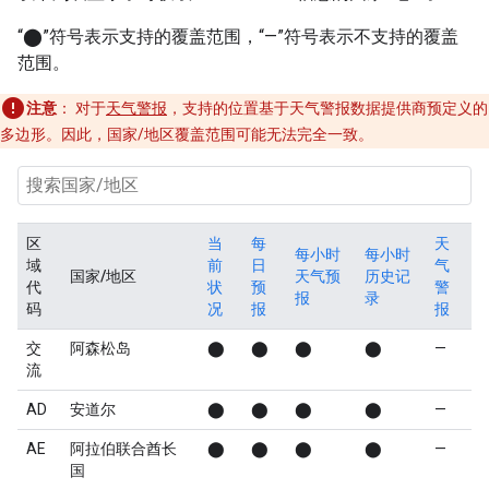
“⬤”符号表示支持的覆盖范围，“—”符号表示不支持的覆盖
范围。
注意
：
对于
天气警报
，支持的位置基于天气警报数据提供商预定义的
多边形。因此，国家/地区覆盖范围可能无法完全一致。
区
当
每
天
每小时
每小时
域
前
日
气
国家/地区
天气预
历史记
代
状
预
警
报
录
码
况
报
报
交
阿森松岛
⬤
⬤
⬤
⬤
—
流
AD
安道尔
⬤
⬤
⬤
⬤
—
AE
阿拉伯联合酋长
⬤
⬤
⬤
⬤
—
国