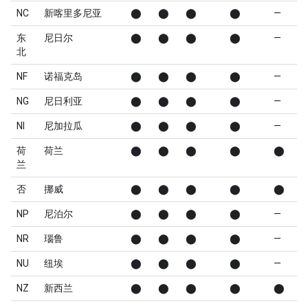
NC
新喀里多尼亚
⬤
⬤
⬤
⬤
—
东
尼日尔
⬤
⬤
⬤
⬤
—
北
NF
诺福克岛
⬤
⬤
⬤
⬤
—
NG
尼日利亚
⬤
⬤
⬤
⬤
—
NI
尼加拉瓜
⬤
⬤
⬤
⬤
—
荷
荷兰
⬤
⬤
⬤
⬤
⬤
兰
否
挪威
⬤
⬤
⬤
⬤
⬤
NP
尼泊尔
⬤
⬤
⬤
⬤
—
NR
瑙鲁
⬤
⬤
⬤
⬤
—
NU
纽埃
⬤
⬤
⬤
⬤
—
NZ
新西兰
⬤
⬤
⬤
⬤
⬤