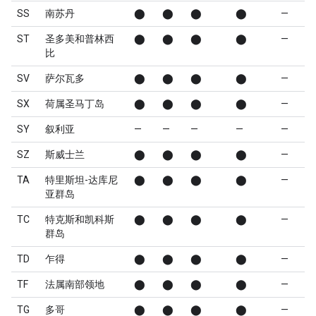
SS
南苏丹
⬤
⬤
⬤
⬤
—
ST
圣多美和普林西
⬤
⬤
⬤
⬤
—
比
SV
萨尔瓦多
⬤
⬤
⬤
⬤
—
SX
荷属圣马丁岛
⬤
⬤
⬤
⬤
—
SY
叙利亚
—
—
—
—
—
SZ
斯威士兰
⬤
⬤
⬤
⬤
—
TA
特里斯坦-达库尼
⬤
⬤
⬤
⬤
—
亚群岛
TC
特克斯和凯科斯
⬤
⬤
⬤
⬤
—
群岛
TD
乍得
⬤
⬤
⬤
⬤
—
TF
法属南部领地
⬤
⬤
⬤
⬤
—
TG
多哥
⬤
⬤
⬤
⬤
—