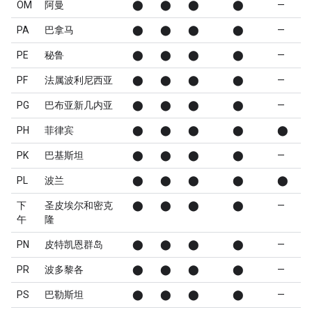
OM
阿曼
⬤
⬤
⬤
⬤
—
PA
巴拿马
⬤
⬤
⬤
⬤
—
PE
秘鲁
⬤
⬤
⬤
⬤
—
PF
法属波利尼西亚
⬤
⬤
⬤
⬤
—
PG
巴布亚新几内亚
⬤
⬤
⬤
⬤
—
PH
菲律宾
⬤
⬤
⬤
⬤
⬤
PK
巴基斯坦
⬤
⬤
⬤
⬤
—
PL
波兰
⬤
⬤
⬤
⬤
⬤
下
圣皮埃尔和密克
⬤
⬤
⬤
⬤
—
午
隆
PN
皮特凯恩群岛
⬤
⬤
⬤
⬤
—
PR
波多黎各
⬤
⬤
⬤
⬤
—
PS
巴勒斯坦
⬤
⬤
⬤
⬤
—