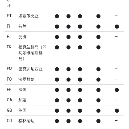
牙
ET
埃塞俄比亚
⬤
⬤
⬤
⬤
—
FI
芬兰
⬤
⬤
⬤
⬤
⬤
FJ
斐济
⬤
⬤
⬤
⬤
—
FK
福克兰群岛（即
⬤
⬤
⬤
⬤
—
马尔维纳斯群
岛）
FM
密克罗尼西亚
⬤
⬤
⬤
⬤
—
FO
法罗群岛
⬤
⬤
⬤
⬤
—
FR
法国
⬤
⬤
⬤
⬤
⬤
GA
加蓬
⬤
⬤
⬤
⬤
—
GB
英国
⬤
⬤
⬤
⬤
⬤
GD
格林纳达
⬤
⬤
⬤
⬤
—