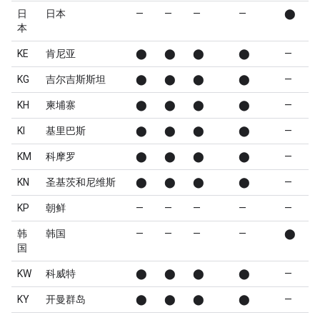
日
日本
—
—
—
—
⬤
本
KE
肯尼亚
⬤
⬤
⬤
⬤
—
KG
吉尔吉斯斯坦
⬤
⬤
⬤
⬤
—
KH
柬埔寨
⬤
⬤
⬤
⬤
—
KI
基里巴斯
⬤
⬤
⬤
⬤
—
KM
科摩罗
⬤
⬤
⬤
⬤
—
KN
圣基茨和尼维斯
⬤
⬤
⬤
⬤
—
KP
朝鲜
—
—
—
—
—
韩
韩国
—
—
—
—
⬤
国
KW
科威特
⬤
⬤
⬤
⬤
—
KY
开曼群岛
⬤
⬤
⬤
⬤
—