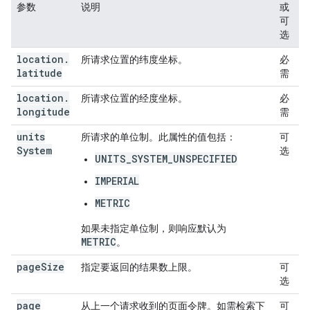
参数
说明
或
可
选
location
.
所请求位置的纬度坐标。
必
latitude
需
location
.
所请求位置的经度坐标。
必
longitude
需
units
所请求的单位制。此属性的值包括：
可
System
选
UNITS_SYSTEM_UNSPECIFIED
IMPERIAL
METRIC
如果未指定单位制，则响应默认为
METRIC
。
page
Size
指定要返回的结果数上限。
可
选
page
从上一个请求收到的页面令牌。如需检索下
可