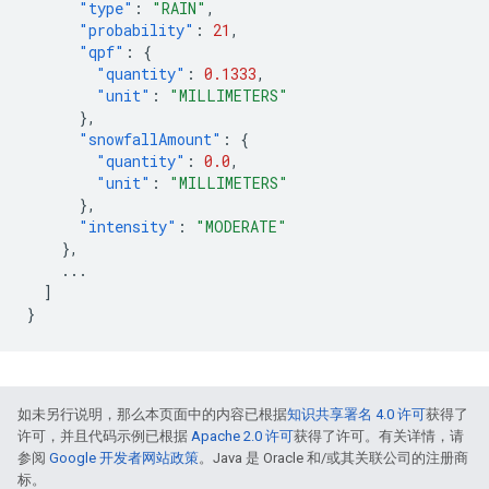
"type"
:
"RAIN"
,
"probability"
:
21
,
"qpf"
:
{
"quantity"
:
0.1333
,
"unit"
:
"MILLIMETERS"
},
"snowfallAmount"
:
{
"quantity"
:
0.0
,
"unit"
:
"MILLIMETERS"
},
"intensity"
:
"MODERATE"
},
...
]
}
如未另行说明，那么本页面中的内容已根据
知识共享署名 4.0 许可
获得了
许可，并且代码示例已根据
Apache 2.0 许可
获得了许可。有关详情，请
参阅
Google 开发者网站政策
。Java 是 Oracle 和/或其关联公司的注册商
标。