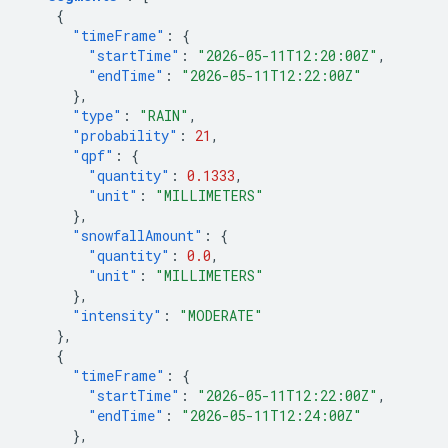
{
"timeFrame"
:
{
"startTime"
:
"2026-05-11T12:20:00Z"
,
"endTime"
:
"2026-05-11T12:22:00Z"
},
"type"
:
"RAIN"
,
"probability"
:
21
,
"qpf"
:
{
"quantity"
:
0.1333
,
"unit"
:
"MILLIMETERS"
},
"snowfallAmount"
:
{
"quantity"
:
0.0
,
"unit"
:
"MILLIMETERS"
},
"intensity"
:
"MODERATE"
},
{
"timeFrame"
:
{
"startTime"
:
"2026-05-11T12:22:00Z"
,
"endTime"
:
"2026-05-11T12:24:00Z"
},