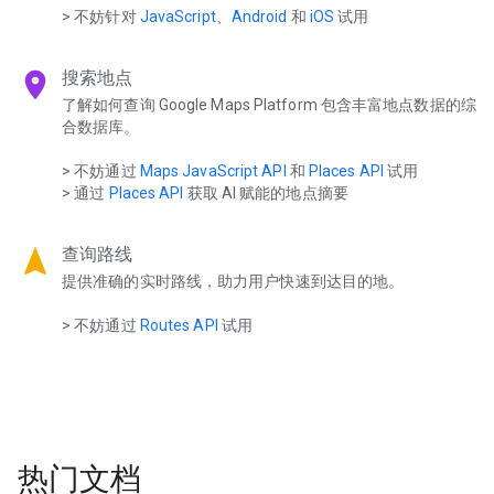
> 不妨针对
JavaScript
、
Android
和
iOS
试用
location_on
搜索地点
了解如何查询 Google Maps Platform 包含丰富地点数据的综
合数据库。
> 不妨通过
Maps JavaScript API
和
Places API
试用
> 通过
Places API
获取 AI 赋能的地点摘要
navigation
查询路线
提供准确的实时路线，助力用户快速到达目的地。
> 不妨通过
Routes API
试用
热门文档