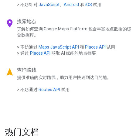
> 不妨针对
JavaScript
、
Android
和
iOS
试用
location_on
搜索地点
了解如何查询 Google Maps Platform 包含丰富地点数据的综
合数据库。
> 不妨通过
Maps JavaScript API
和
Places API
试用
> 通过
Places API
获取 AI 赋能的地点摘要
navigation
查询路线
提供准确的实时路线，助力用户快速到达目的地。
> 不妨通过
Routes API
试用
热门文档