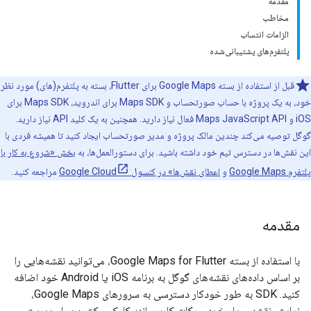
مقدمه
مخاطب
الزامات انتساب
پلتفرم‌های پشتیبانی‌شده
قبل از استفاده از بسته Google Maps برای Flutter، بسته به پلتفرم(های) مورد نظر
خود، به یک پروژه با حساب صورتحساب و Maps SDK برای اندروید، Maps SDK برای
iOS و Maps JavaScript API فعال نیاز دارید. همچنین به یک کلید API نیاز دارید.
گوگل توصیه می‌کند چندین مالک پروژه و مدیر صورتحساب ایجاد کنید تا همیشه فردی با
این نقش‌ها در دسترس تیم خود داشته باشید. برای دستورالعمل‌ها، به
بخش «شروع به کار با
پلتفرم Google Maps
و
اعطای نقش‌ها» در کنسول Google Cloud
مراجعه کنید.
مقدمه
با استفاده از بسته Google Maps for Flutter، می‌توانید نقشه‌هایی را
بر اساس داده‌های نقشه‌های گوگل به برنامه iOS یا Android خود اضافه
کنید. SDK به طور خودکار دسترسی به سرورهای Google Maps،
نمایش نقشه و پاسخ به حرکات کاربر مانند کلیک و کشیدن را مدیریت