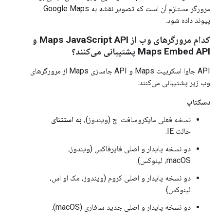
مرورگر مستلزم آن است که تصویر نقشه به Google Maps
پیوند داده شود.
کدام مرورگرهای وب از Maps JavaScript API و
Maps Embed API پشتیبانی می‌کنند؟
API جاوا اسکریپت Maps و API جاسازی Maps از مرورگرهای
وب زیر پشتیبانی می‌کنند:
دسکتاپ
نسخه فعلی مایکروسافت اج (ویندوز)،
به استثنای
حالت IE.
دو نسخه پایدار و اصلی فایرفاکس (ویندوز،
macOS، لینوکس).
دو نسخه پایدار و اصلی کروم (ویندوز، مک او اس،
لینوکس).
دو نسخه پایدار و اصلی جدید سافاری (macOS).