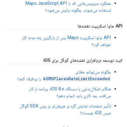
عملکرد سرویس‌هایی که با Maps JavaScript API
استفاده می‌شوند، چگونه پایش می‌شود؟
API جاوا اسکریپت نقشه‌ها
API جاوا اسکریپت Maps پس از بارگیری چه مدت کار
خواهد کرد؟
کیت توسعه نرم‌افزاری نقشه‌های گوگل برای i
OS
چگونه می‌توانم خطای
kGMSPlacesRateLimitExceeded
را برطرف کنم؟
هنگام اشکال‌زدایی با دستگاه iOS 8.x، برنامه از کار
می‌افتد. چه کاری باید انجام دهم؟
تأثیر صفحات نمایش گرد و عریض‌تر بر روی SDK گوگل
مپس iOS چیست؟