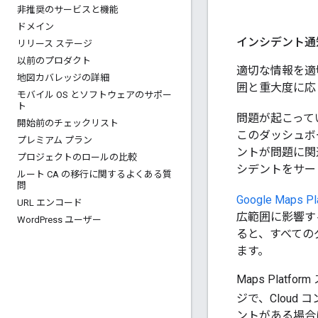
非推奨のサービスと機能
ドメイン
インシデント通
リリース ステージ
以前のプロダクト
適切な情報を適切
地図カバレッジの詳細
囲と重大度に応
モバイル OS とソフトウェアのサポー
ト
問題が起こって
開始前のチェックリスト
このダッシュボ
プレミアム プラン
ントが問題に関
プロジェクトのロールの比較
シデントをサー
ルート CA の移行に関するよくある質
問
Google Maps
URL エンコード
広範囲に影響す
Word
Press ユーザー
ると、すべての
ます。
Maps Plat
ジで、Cloud コ
ントがある場合