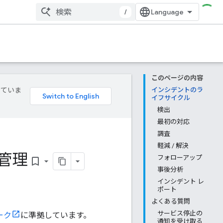
/
このページの内容
していま
インシデントのラ
イフサイクル
検出
最初の対応
調査
軽減 / 解決
ト管理
フォローアップ
bookmark_border
事後分析
インシデント レ
ポート
よくある質問
サービス停止の
ワーク
に準拠しています。
通知を受け取る