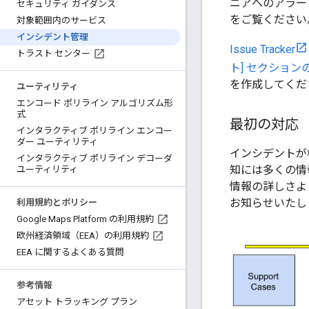
ニアへのアラー
セキュリティ ガイダンス
をご覧ください
対象範囲内のサービス
インシデント管理
Issue Tracker
トラスト センター
ト] セクションの [
を作成してくだ
ユーティリティ
エンコード ポリライン アルゴリズム形
式
最初の対応
インタラクティブ ポリライン エンコー
ダー ユーティリティ
インシデントが
インタラクティブ ポリライン デコーダ
知には多くの情
ユーティリティ
情報の詳しさよ
お知らせいたし
利用規約とポリシー
Google Maps Platform の利用規約
欧州経済領域（EEA）の利用規約
EEA に関するよくある質問
参考情報
アセット トラッキング プラン