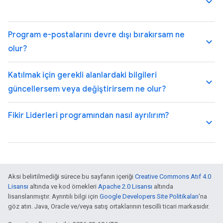
keyboard_arrow_up
Program e-postalarını devre dışı bırakırsam ne
keyboard_arrow_up
olur?
Katılmak için gerekli alanlardaki bilgileri
keyboard_arrow_up
güncellersem veya değiştirirsem ne olur?
Fikir Liderleri programından nasıl ayrılırım?
keyboard_arrow_up
Aksi belirtilmediği sürece bu sayfanın içeriği
Creative Commons Atıf 4.0
Lisansı
altında ve kod örnekleri
Apache 2.0 Lisansı
altında
lisanslanmıştır. Ayrıntılı bilgi için
Google Developers Site Politikaları
'na
göz atın. Java, Oracle ve/veya satış ortaklarının tescilli ticari markasıdır.