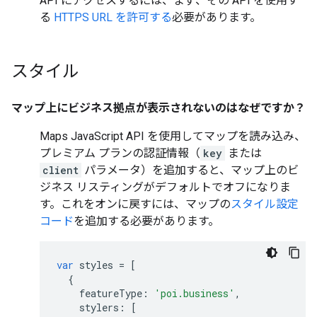
API にアクセスするには、まず、その API を使用す
る
HTTPS URL を許可する
必要があります。
スタイル
マップ上にビジネス拠点が表示されないのはなぜですか？
Maps JavaScript API を使用してマップを読み込み、
プレミアム プランの認証情報（
key
または
client
パラメータ）を追加すると、マップ上のビ
ジネス リスティングがデフォルトでオフになりま
す。これをオンに戻すには、マップの
スタイル設定
コード
を追加する必要があります。
var
styles
=
[
{
featureType
:
'poi.business'
,
stylers
:
[