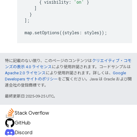
{
visibility
:
'on'
}
]
}
];
map
.
setOptions
({
styles
:
styles
});
特に記載のない限り、このページのコンテンツは
クリエイティブ・コモ
ンズの表示 4.0 ライセンス
により使用許諾されます。コードサンプルは
Apache 2.0 ライセンス
により使用許諾されます。詳しくは、
Google
Developers サイトのポリシー
をご覧ください。Java は Oracle および関
連会社の登録商標です。
最終更新日 2025-09-25 UTC。
Stack Overflow
GitHub
Discord