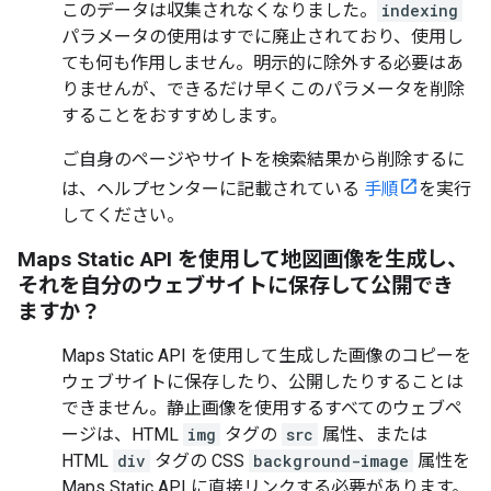
このデータは収集されなくなりました。
indexing
パラメータの使用はすでに廃止されており、使用し
ても何も作用しません。明示的に除外する必要はあ
りませんが、できるだけ早くこのパラメータを削除
することをおすすめします。
ご自身のページやサイトを検索結果から削除するに
は、ヘルプセンターに記載されている
手順
を実行
してください。
Maps Static API を使用して地図画像を生成し、
それを自分のウェブサイトに保存して公開でき
ますか？
Maps Static API を使用して生成した画像のコピーを
ウェブサイトに保存したり、公開したりすることは
できません。静止画像を使用するすべてのウェブペ
ージは、HTML
img
タグの
src
属性、または
HTML
div
タグの CSS
background-image
属性を
Maps Static API に直接リンクする必要があります。