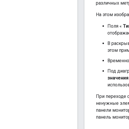
различных мет
На этом изобр
Поля «
Ти
отобража
В раскры
этом при
Временно
Под диаг
значения
использо
При переходе 
ненужные элем
панели монито
панель монито