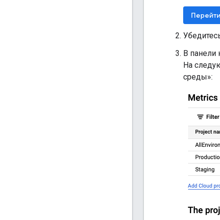
Перейти
Убедитесь
В панели
На следу
среды»: