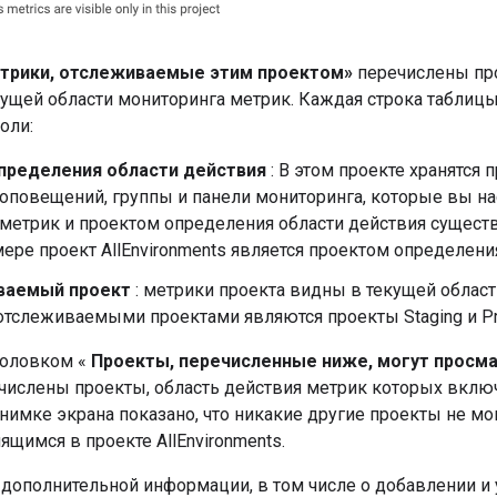
трики, отслеживаемые этим проектом»
перечислены пр
кущей области мониторинга метрик. Каждая строка табли
оли:
пределения области действия
: В этом проекте хранятся 
 оповещений, группы и панели мониторинга, которые вы н
метрик и проектом определения области действия существ
ере проект AllEnvironments является проектом определени
ваемый проект
: метрики проекта видны в текущей област
тслеживаемыми проектами являются проекты Staging и Pro
головком «
Проекты, перечисленные ниже, могут просма
ислены проекты, область действия метрик которых включ
мке экрана показано, что никакие другие проекты не мог
ящимся в проекте AllEnvironments.
дополнительной информации, в том числе о добавлении и 