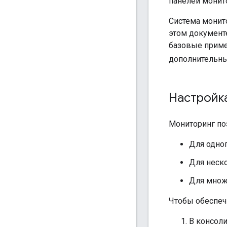
панелей монит
Система монит
этом документ
базовые приме
дополнительны
Настройк
Мониторинг по
Для одног
Для неск
Для множ
Чтобы обеспеч
В консоли