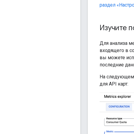
раздел «Настр
Изучите п
Для анализа м
входящего в со
вы можете исп
последние дан
На следующем 
для API карт: