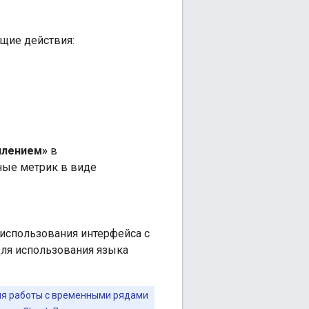
щие действия:
плением»
в
ные метрик в виде
использования интерфейса с
Для использования языка
ля работы с временными рядами