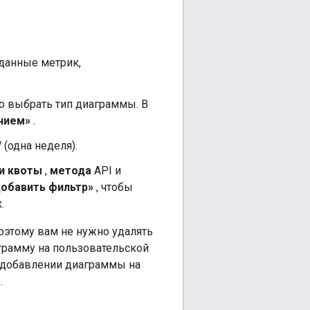
данные метрик,
 выбрать тип диаграммы. В
нием»
.
W
(одна неделя).
и квоты
,
метода
API и
обавить фильтр»
, чтобы
.
оэтому вам не нужно удалять
грамму на пользовательской
 добавлении диаграммы на
.