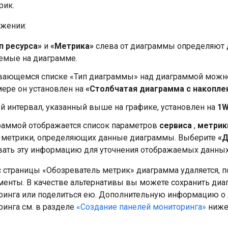
рик.
ажении:
п ресурса»
и
«Метрика»
слева от диаграммы определяют 
емые на диаграмме.
вающемся списке «Тип диаграммы» над диаграммой можно
мере он установлен на
«Столбчатая диаграмма с накопле
й интервал, указанный выше на графике, установлен на
1
раммой отображается список параметров
сервиса
,
метрик
метрики, определяющих данные диаграммы. Выберите
«Д
вать эту информацию для уточнения отображаемых данных
с страницы «Обозреватель метрик» диаграмма удаляется, п
енты. В качестве альтернативы вы можете сохранить диа
ринга или поделиться ею. Дополнительную информацию о
ринга см. в разделе
«Создание панелей мониторинга»
ниже