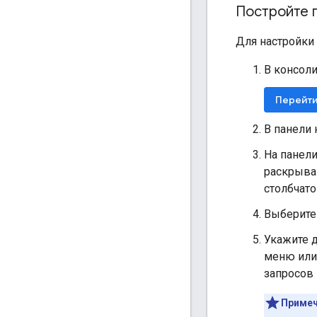
Постройте г
Для настройки
В консол
Перейти
В панели
На панел
раскрыва
столбчато
Выберите
Укажите 
меню или
запросов
Примеч