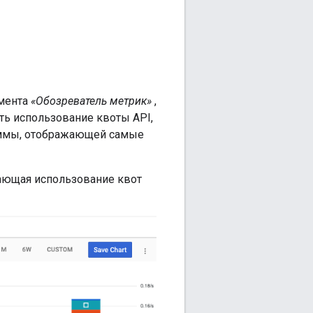
умента
«Обозреватель метрик»
,
еть использование квоты API,
аммы, отображающей самые
ающая использование квот