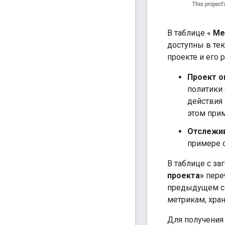
В таблице «
Ме
доступны в те
проекте и его р
Проект о
политики
действия 
этом прим
Отслежи
примере о
В таблице с за
проекта»
переч
предыдущем сни
метрикам, хран
Для получения 