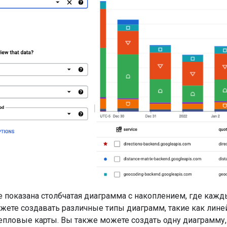
е показана столбчатая диаграмма с накоплением, где кажд
ожете создавать различные типы диаграмм, такие как лин
епловые карты. Вы также можете создать одну диаграмму