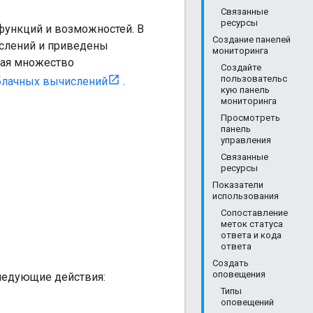
Связанные
ресурсы
функций и возможностей. В
Создание панелей
ислений и приведены
мониторинга
чая множество
Создайте
пользовательс
облачных вычислений
.
кую панель
мониторинга
Просмотреть
панель
управления
Связанные
ресурсы
Показатели
использования
Сопоставление
меток статуса
ответа и кода
ответа
Создать
оповещения
ледующие действия:
Типы
оповещений