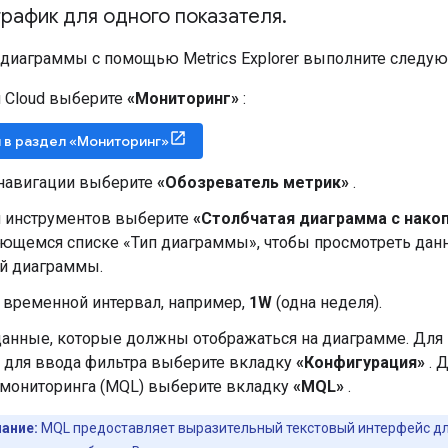
рафик для одного показателя
.
 диаграммы с помощью Metrics Explorer выполните следую
и Cloud выберите
«Мониторинг»
:
 в раздел «Мониторинг»
 навигации выберите
«Обозреватель метрик»
.
и инструментов выберите
«Столбчатая диаграмма с нако
ющемся списке «Тип диаграммы», чтобы просмотреть дан
й ​​диаграммы.
 временной интервал, например,
1W
(одна неделя).
данные, которые должны отображаться на диаграмме. Для 
 для ввода фильтра выберите вкладку
«Конфигурация»
. 
 мониторинга (MQL) выберите вкладку
«MQL»
.
ание:
MQL предоставляет выразительный текстовый интерфейс д