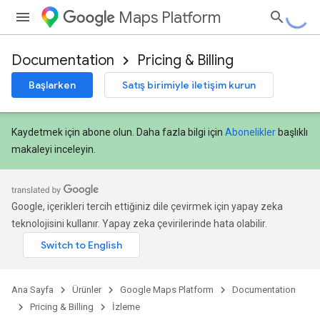
Maps Platform
Documentation
Pricing & Billing
Başlarken
Satış birimiyle iletişim kurun
Kaydetmek için abone olun. Daha fazla bilgi için
Abonelikler
başlıklı
makaleyi inceleyin.
Google, içerikleri tercih ettiğiniz dile çevirmek için yapay zeka
teknolojisini kullanır. Yapay zeka çevirilerinde hata olabilir.
Ana Sayfa
Ürünler
Google Maps Platform
Documentation
Pricing & Billing
İzleme