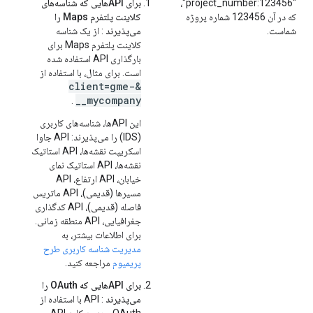
"project_number:123456"،
برای APIهایی که شناسه‌های
که در آن 123456 شماره پروژه
کلاینت پلتفرم Maps را
شماست.
می‌پذیرند
: از یک شناسه
کلاینت پلتفرم Maps برای
بارگذاری API استفاده شده
است. برای مثال، با استفاده از
&client=gme-
_mycompany_
.
این APIها، شناسه‌های کاربری
(IDS) را می‌پذیرند: API جاوا
اسکریپت نقشه‌ها، API استاتیک
نقشه‌ها، API استاتیک نمای
خیابان، API ارتفاع، API
مسیرها (قدیمی)، API ماتریس
فاصله (قدیمی)، API کدگذاری
جغرافیایی، API منطقه زمانی.
برای اطلاعات بیشتر، به
مدیریت شناسه کاربری طرح
پریمیوم
مراجعه کنید.
برای APIهایی که OAuth را
می‌پذیرند
: API با استفاده از
OAuth و بدون کلید API