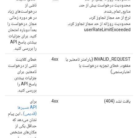
محدودیت درخواست بیش از حد،
ناشی از
منابع_تمام_شده،
درخواست‌های زیاد
نرخ از حد مجاز تجاوز کرد،
در هر دوره زمانی
محدودیت روزانه از حد مجاز تجاوز کرد،
مجاز. درخواست را
userRateLimitExceeded
بعداً دوباره امتحان
کنید. برای جزئیات
بیشتر، پاسخ API
را بررسی کنید.
INVALID_REQUEST (پارامتر نامعتبر یا
4xx
خطای کلاینت
مفقود، خطای تجزیه درخواست یا
ناشی از درخواست
اعتبارسنجی)
نامعتبر. برای
جزئیات بیشتر،
پاسخ API را
بررسی کنید.
یافت نشد (404)
4xx
برای
API مسیرها
(قدیمی)
، این پیام
نشان می‌دهد که
حداقل یکی از
مکان‌های مشخص
شده در مبدا،