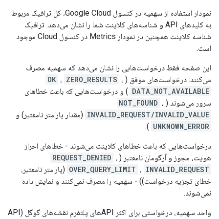
نمودار استفاده از سهمیه در کنسول Google Cloud، کل ترافیک مربوط
به کلیدهای API و شناسه‌های کلاینت شما را نشان می‌دهد. ترافیک
شناسه کلاینت همچنین در نمودار Metrics در کنسول Cloud موجود
است.
این صفحه فقط درخواست‌هایی را نشان می‌دهد که سهمیه مصرف
می‌کنند: درخواست‌های موفق (
،
ZERO_RESULTS
،
OK
DATA_NOT_AVAILABLE
) و درخواست‌هایی که باعث خطاهای
سرور می‌شوند (
،
NOT_FOUND
INVALID_REQUEST/INVALID_VALUE
(مقدار پارامتر نامعتبر) و
).
UNKNOWN_ERROR
درخواست‌هایی که باعث خطاهای کلاینت می‌شوند - خطاهای احراز
هویت، مجوز و آرگومان نامعتبر (
،
REQUEST_DENIED
INVALID_REQUEST
،
OVER_QUERY_LIMIT
(پارامتر نامعتبر،
خطای تجزیه درخواست)) - سهمیه را مصرف نمی‌کنند و نمایش داده
نمی‌شوند.
واحد سهمیه، درخواستی برای اکثر APIهای پلتفرم نقشه‌های گوگل (API