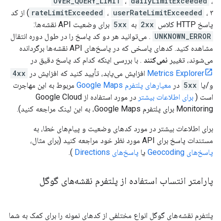
OVER_QUERY_LIMIT
،
dailyLimitExceeded
،
userRateLimitExceeded
،
rateLimitExceeded
، ۳) از کد
پاسخ HTTP کلاس
2xx
به
5xx
برای وضعیت API نقشه‌ها:
UNKNOWN_ERROR
. می‌توانید هر دو کد پاسخ را در طول دوره انتقال
مشاهده کنید. کدهای پاسخی که در پاسخ‌های API نقشه‌ها برگردانده
می‌شوند، تغییر
نمی‌کنند
. با بررسی اینکه کدام کد پاسخ دقیق در
Metrics Explorer
افزایش می‌یابد، تأیید کنید که افزایش در
4xx
و/یا
5xx
در
معیارهای پلتفرم Google Maps
مربوط به این مهاجرت
است (
برای اطلاعات بیشتر
در مورد استفاده از Google Cloud
Monitoring برای پلتفرم Google Maps، به این لینک مراجعه کنید).
برای اطلاعات بیشتر در مورد کدهای وضعیت و پیام‌های خطا، به
مستندات پاسخ برای API مورد نظر خود مراجعه کنید (برای مثال،
پاسخ‌های Geocoding
یا
پاسخ‌های Directions
).
پارامتر انتساب استفاده از پلتفرم نقشه‌های گوگل
پلتفرم نقشه‌های گوگل انواع مختلفی از کدهای نمونه را برای کمک به شما