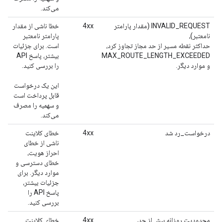
می‌کند.
INVALID_REQUEST (مقدار پارامتر
4xx
خطا ناشی از مقدار
نامعتبر)،
پارامتر نامعتبر
حداکثر نقطه مسیر از حد مجاز تجاوز کرد،
است. برای جزئیات
MAX_ROUTE_LENGTH_EXCEEDED
بیشتر، پاسخ API
و موارد دیگر.
را بررسی کنید.
این یک درخواست
قابل پرداخت است
و سهمیه را مصرف
می‌کند.
درخواست_رد شد
4xx
خطای کلاینت
ناشی از خطای
احراز هویت،
خطای دسترسی و
موارد دیگر. برای
جزئیات بیشتر،
پاسخ API را
بررسی کنید.
محدودیت روزانه بیش از حد،
4xx
خطای کلاینت