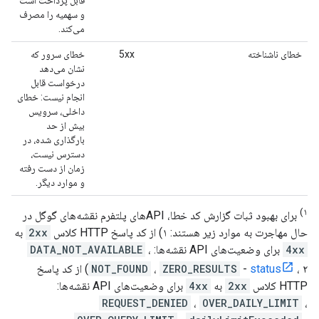
و سهمیه را مصرف
می‌کند.
خطای ناشناخته
5xx
خطای سرور که
نشان می‌دهد
درخواست قابل
انجام نیست: خطای
داخلی، سرویس
بیش از حد
بارگذاری شده، در
دسترس نیست،
زمان از دست رفته
و موارد دیگر.
۱)
برای بهبود ثبات گزارش کد خطا، APIهای پلتفرم نقشه‌های گوگل در
حال مهاجرت به موارد زیر هستند: ۱) از کد پاسخ HTTP کلاس
2xx
به
4xx
برای وضعیت‌های API نقشه‌ها:
،
DATA_NOT_AVAILABLE
status
-
ZERO_RESULTS
،
NOT_FOUND
، ۲) از کد پاسخ
HTTP کلاس
2xx
به
4xx
برای وضعیت‌های API نقشه‌ها:
REQUEST_DENIED
،
OVER_DAILY_LIMIT
،