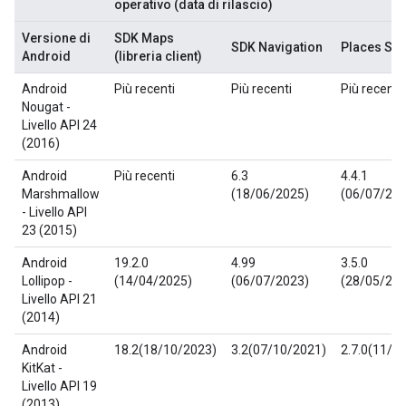
operativo (data di rilascio)
Versione di
SDK Maps
SDK Navigation
Places SD
Android
(libreria client)
Android
Più recenti
Più recenti
Più recenti
Nougat -
Livello API 24
(2016)
Android
Più recenti
6.3
4.4.1
Marshmallow
(18/06/2025)
(06/07/202
- Livello API
23 (2015)
Android
19.2.0
4.99
3.5.0
Lollipop -
(14/04/2025)
(06/07/2023)
(28/05/202
Livello API 21
(2014)
Android
18.2(18/10/2023)
3.2(07/10/2021)
2.7.0(11/0
KitKat -
Livello API 19
(2013)