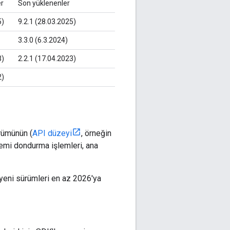
er
Son yüklenenler
5)
9.2.1 (28.03.2025)
3.3.0 (6.3.2024)
3)
2.2.1 (17.04.2023)
2)
ürümünün (
API düzeyi
, örneğin
temi dondurma işlemleri, ana
 yeni sürümleri en az 2026'ya