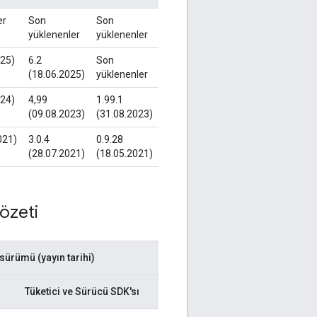
er
Son
Son
yüklenenler
yüklenenler
025)
6.2
Son
(18.06.2025)
yüklenenler
024)
4,99
1.99.1
(09.08.2023)
(31.08.2023)
021)
3.0.4
0.9.28
(28.07.2021)
(18.05.2021)
özeti
sürümü (yayın tarihi)
Tüketici ve Sürücü SDK'sı