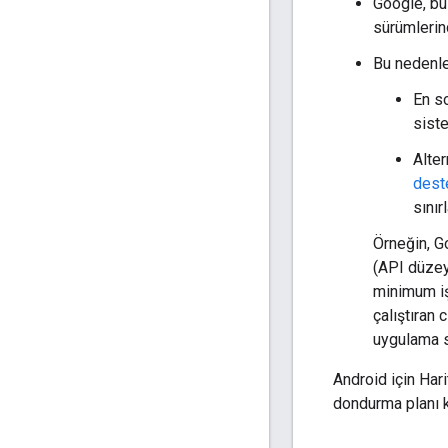
Google, bu
sürümleri
Bu nedenle
En s
siste
Alte
dest
sınırl
Örneğin, G
(API düzey
minimum iş
çalıştıran
uygulama s
Android için Har
dondurma planı k