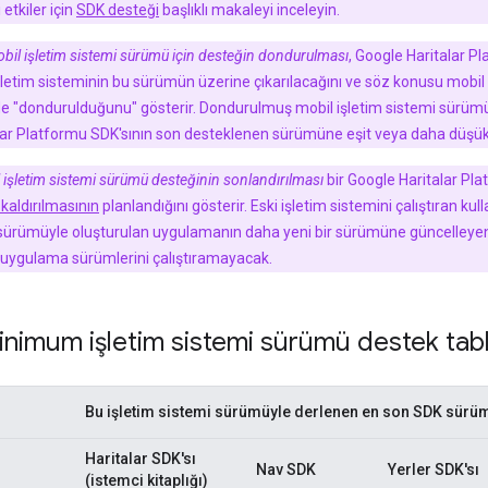
 etkiler için
SDK desteği
başlıklı makaleyi inceleyin.
obil işletim sistemi sürümü için desteğin dondurulması
, Google Haritalar P
tim sisteminin bu sürümün üzerine çıkarılacağını ve söz konusu mobil i
e "dondurulduğunu" gösterir. Dondurulmuş mobil işletim sistemi sürü
lar Platformu SDK'sının son desteklenen sürümüne eşit veya daha düşük 
 işletim sistemi sürümü desteğinin sonlandırılması
bir Google Haritalar Pl
kaldırılmasının
planlandığını gösterir. Eski işletim sistemini çalıştıran kull
 sürümüyle oluşturulan uygulamanın daha yeni bir sürümüne güncelleyen
 uygulama sürümlerini çalıştıramayacak.
nimum işletim sistemi sürümü destek tab
Bu işletim sistemi sürümüyle derlenen en son SDK sürümü
Haritalar SDK'sı
ü
Nav SDK
Yerler SDK'sı
(istemci kitaplığı)