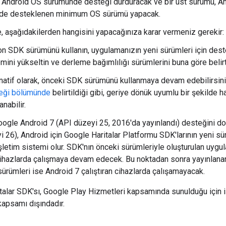
 Android OS sürümünde desteği durduracak ve bir üst sürümü, And
nde desteklenen minimum OS sürümü yapacak.
, aşağıdakilerden hangisini yapacağınıza karar vermeniz gerekir:
on SDK sürümünü kullanın, uygulamanızın yeni sürümleri için des
mini yükseltin ve derleme bağımlılığı sürümlerini buna göre belirt
rnatif olarak, önceki SDK sürümünü kullanmaya devam edebilirsin
eği bölümünde
belirtildiği gibi, geriye dönük uyumlu bir şekilde 
anabilir.
oogle Android 7 (API düzeyi 25, 2016'da yayınlandı) desteğini do
i 26), Android için Google Haritalar Platformu SDK'larının yeni 
letim sistemi olur. SDK'nın önceki sürümleriyle oluşturulan uygu
 cihazlarda çalışmaya devam edecek. Bu noktadan sonra yayınlana
ürümleri ise Android 7 çalıştıran cihazlarda çalışamayacak.
italar SDK'sı, Google Play Hizmetleri kapsamında sunulduğu için 
apsamı dışındadır.