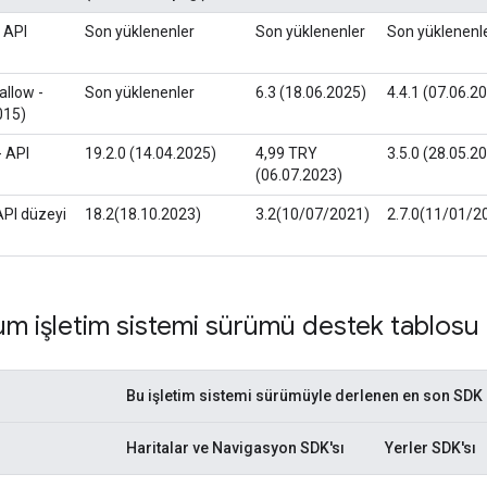
 API
Son yüklenenler
Son yüklenenler
Son yüklenenl
llow -
Son yüklenenler
6.3 (18.06.2025)
4.4.1 (07.06.2
015)
- API
19.2.0 (14.04.2025)
4,99 TRY
3.5.0 (28.05.2
(06.07.2023)
API düzeyi
18.2(18.10.2023)
3.2(10/07/2021)
2.7.0(11/01/2
m işletim sistemi sürümü destek tablosu 
Bu işletim sistemi sürümüyle derlenen en son SDK 
Haritalar ve Navigasyon SDK'sı
Yerler SDK'sı