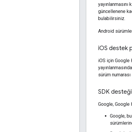
yayınlanmasını kı
güncellenene kad
bulabilirsiniz.
Android sürümler
i
OS destek po
iOS için Google 
yayınlanmasından
sürüm numarası ar
SDK desteği
Google, Google H
Google, bu
sürümlerind