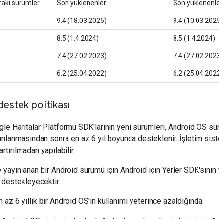
raki sürümler
Son yüklenenler
Son yüklenenl
9.4 (18.03.2025)
9.4 (10.03.202
8.5 (1.4.2024)
8.5 (1.4.2024)
7.4 (27.02.2023)
7.4 (27.02.202
6.2 (25.04.2022)
6.2 (25.04.202
estek politikası
gle Haritalar Platformu SDK'larının yeni sürümleri, Android OS s
yınlanmasından sonra en az 6 yıl boyunca desteklenir. İşletim sis
tırılmadan yapılabilir.
 yayınlanan bir Android sürümü için Android için Yerler SDK'sının
 destekleyecektir.
az 6 yıllık bir Android OS'in kullanımı yeterince azaldığında: