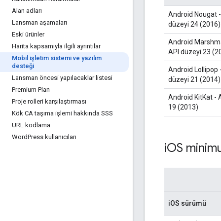
Alan adları
Android Nougat -
Lansman aşamaları
düzeyi 24 (2016)
Eski ürünler
Android Marshma
Harita kapsamıyla ilgili ayrıntılar
API düzeyi 23 (2
Mobil işletim sistemi ve yazılım
desteği
Android Lollipop 
Lansman öncesi yapılacaklar listesi
düzeyi 21 (2014)
Premium Plan
Android KitKat - 
Proje rolleri karşılaştırması
19 (2013)
Kök CA taşıma işlemi hakkında SSS
URL kodlama
Word
Press kullanıcıları
i
OS minimu
iOS sürümü