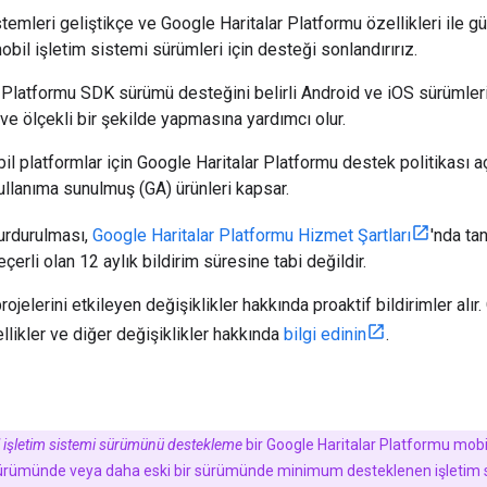
temleri geliştikçe ve Google Haritalar Platformu özellikleri ile g
bil işletim sistemi sürümleri için desteği sonlandırırız.
 Platformu SDK sürümü desteğini belirli Android ve iOS sürümler
 ve ölçekli bir şekilde yapmasına yardımcı olur.
l platformlar için Google Haritalar Platformu destek politikası aç
ullanıma sunulmuş (GA) ürünleri kapsar.
urdurulması,
Google Haritalar Platformu Hizmet Şartları
'nda ta
çerli olan 12 aylık bildirim süresine tabi değildir.
projelerini etkileyen değişiklikler hakkında proaktif bildirimler al
llikler ve diğer değişiklikler hakkında
bilgi edinin
.
 işletim sistemi sürümünü destekleme
bir Google Haritalar Platformu mobil
ürümünde veya daha eski bir sürümünde minimum desteklenen işletim si