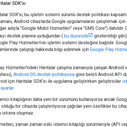
italar SDK'sı
talar SDK'sı, bu işletim sistemi sürümü destek politikası kapsamı 
amanı, Android cihazlarda Google uygulamalarını çalıştırmak için 
iğer adıyla "Google Mobil Hizmetleri" veya "GMS Core") dahildir.
eyi destek planına uyduğundan (
bu duyuruda
gösterildiği gibi)
ogle Play Hizmetleri'nin işletim sistemi desteğine bağlıdır. Goog
mlerinde çalıştığı hakkında bilgi edinmek için
Google Play Hizme
y Hizmetleri'ndeki Haritalar çalışma zamanıyla çalışan Android iç
phesi),
Android OS destek politikasına
göre belirli Android API d
oid için Haritalar SDK'sı ile uygulama geliştirirken geliştiriciler
is
 ayarlar
.
temci kitaplığının daha yeni bir sürümünü kullanıyorsa ancak Googl
olduğu bir cihazda çalıştırılıyorsa çağrılan yeni özellikler bu ci
a istisna oluşmaz.
etleri, zaman zaman eski istemci kitaplığı sürümleriyle (API ce