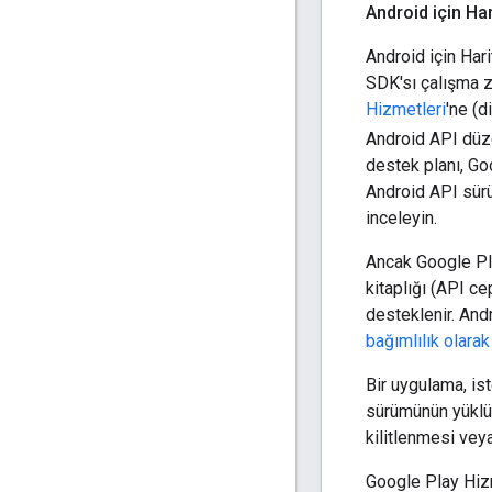
Android için Har
Android için Hari
SDK'sı çalışma z
Hizmetleri
'ne (d
Android API düz
destek planı, Go
Android API sürü
inceleyin.
Ancak Google Pla
kitaplığı (API ce
desteklenir. Andr
bağımlılık olarak
Bir uygulama, is
sürümünün yüklü 
kilitlenmesi vey
Google Play Hizm