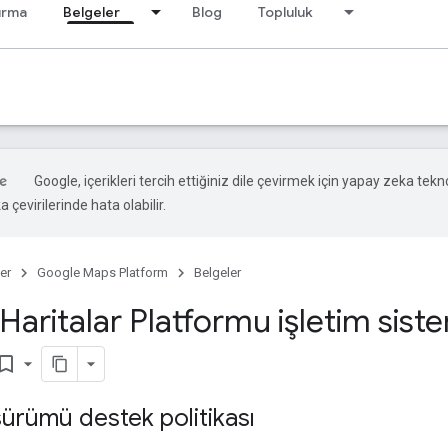
ırma
Belgeler
Blog
Topluluk
Google, içerikleri tercih ettiğiniz dile çevirmek için yapay zeka tekno
 çevirilerinde hata olabilir.
er
Google Maps Platform
Belgeler
aritalar Platformu işletim siste
kmark_border
ürümü destek politikası