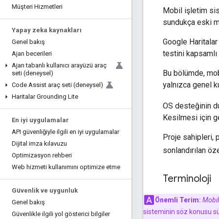
Müşteri Hizmetleri
Mobil işletim sis
sundukça eski mo
Yapay zeka kaynakları
Google Haritalar
Genel bakış
testini kapsamlı
Ajan becerileri
Ajan tabanlı kullanıcı arayüzü araç
Bu bölümde, mobi
seti (deneysel)
yalnızca genel k
Code Assist araç seti (deneysel)
Haritalar Grounding Lite
OS desteğinin d
Kesilmesi için ge
En iyi uygulamalar
API güvenliğiyle ilgili en iyi uygulamalar
Proje sahipleri, 
Dijital imza kılavuzu
sonlandırılan öze
Optimizasyon rehberi
Web hizmeti kullanımını optimize etme
Terminoloji
Güvenlik ve uygunluk
Önemli Terim:
Mobil
Genel bakış
sisteminin söz konusu s
Güvenlikle ilgili yol gösterici bilgiler