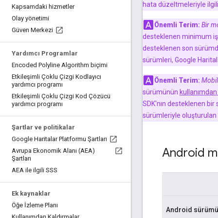
hata düzeltmeleriyle ilgili
Kapsamdaki hizmetler
Olay yönetimi
Önemli Terim:
Bir m
Güven Merkezi
desteklenen minimum işle
desteklenen son sürümd
Yardımcı Programlar
sürümleri, Google Harita
Encoded Polyline Algorithm biçimi
Etkileşimli Çoklu Çizgi Kodlayıcı
Önemli Terim:
Mobil
yardımcı programı
sürümünün
kullanımdan 
Etkileşimli Çoklu Çizgi Kod Çözücü
SDK'nın desteklenen bir
yardımcı programı
sürümleriyle oluşturulan
Şartlar ve politikalar
Google Haritalar Platformu Şartları
Android mi
Avrupa Ekonomik Alanı (AEA)
Şartları
AEA ile ilgili SSS
Ek kaynaklar
Öğe İzleme Planı
Android sürüm
Kullanımdan Kaldırmalar