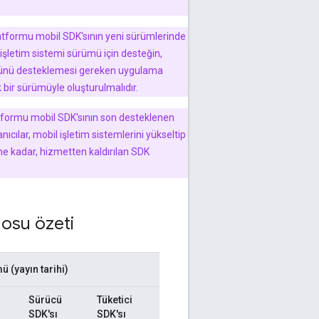
latformu mobil SDK'sının yeni sürümlerinde
şletim sistemi sürümü için desteğin,
münü desteklemesi gereken uygulama
bir sürümüyle oluşturulmalıdır.
atformu mobil SDK'sının son desteklenen
anıcılar, mobil işletim sistemlerini yükseltip
e kadar, hizmetten kaldırılan SDK
losu özeti
 (yayın tarihi)
Sürücü
Tüketici
SDK'sı
SDK'sı