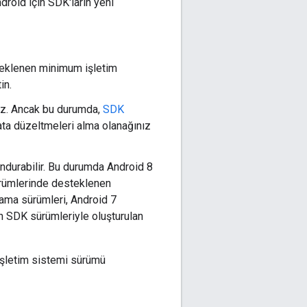
roid için SDK'ların yeni
teklenen minimum işletim
in.
iz. Ancak bu durumda,
SDK
hata düzeltmeleri alma olanağınız
ndurabilir. Bu durumda Android 8
sürümlerinde desteklenen
lama sürümleri, Android 7
n SDK sürümleriyle oluşturulan
işletim sistemi sürümü