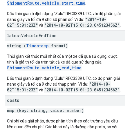
ShipmentRoute.vehicle_start_time
.
Dấu thời gian ở định dạng "Zulu" RFC3339 UTC, với độ phân giải
"2014-10-
nano giây và tối đa 9 chữ số phân số. Ví dụ:
02T15:01:23Z"
"2014-10-02T15:01:23.045123456Z"
và
.
latest
Vehicle
End
Time
string (
Timestamp
format)
Thời gian kết thúc mới nhất của một xe đã qua sử dụng, được
tính là giá trị tối đa trên tất cả xe đã qua sử dụng của
ShipmentRoute.vehicle_end_time
.
Dấu thời gian ở định dạng "Zulu" RFC3339 UTC, có độ phân giải
"2014-10-
nano giây và tối đa 9 chữ số thập phân. Ví dụ:
02T15:01:23Z"
"2014-10-02T15:01:23.045123456Z"
và
.
costs
map (key: string, value: number)
Chi phí của giải pháp, được phân tích theo các trường yêu cầu
liên quan đến chi phí. Các khoá này là đường dẫn proto, so với