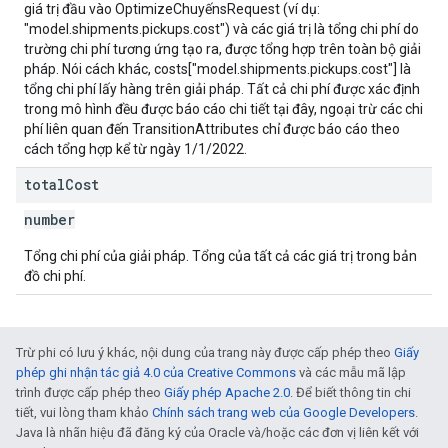
giá trị đầu vào OptimizeChuyếnsRequest (ví dụ:
"model.shipments.pickups.cost") và các giá trị là tổng chi phí do
trường chi phí tương ứng tạo ra, được tổng hợp trên toàn bộ giải
pháp. Nói cách khác, costs["model.shipments.pickups.cost"] là
tổng chi phí lấy hàng trên giải pháp. Tất cả chi phí được xác định
trong mô hình đều được báo cáo chi tiết tại đây, ngoại trừ các chi
phí liên quan đến TransitionAttributes chỉ được báo cáo theo
cách tổng hợp kể từ ngày 1/1/2022.
total
Cost
number
Tổng chi phí của giải pháp. Tổng của tất cả các giá trị trong bản
đồ chi phí.
Trừ phi có lưu ý khác, nội dung của trang này được cấp phép theo
Giấy
phép ghi nhận tác giả 4.0 của Creative Commons
và các mẫu mã lập
trình được cấp phép theo
Giấy phép Apache 2.0
. Để biết thông tin chi
tiết, vui lòng tham khảo
Chính sách trang web của Google Developers
.
Java là nhãn hiệu đã đăng ký của Oracle và/hoặc các đơn vị liên kết với