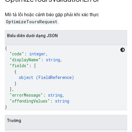
Mô tả lỗi hoặc cảnh báo gặp phải khi xác thực
OptimizeToursRequest
.
Biểu diễn dưới dạng JSON
{
"code"
: 
integer
,
"displayName"
: 
string
,
"fields"
: 
[
{
object (
FieldReference
)
}
]
,
"errorMessage"
: 
string
,
"offendingValues"
: 
string
}
Trường