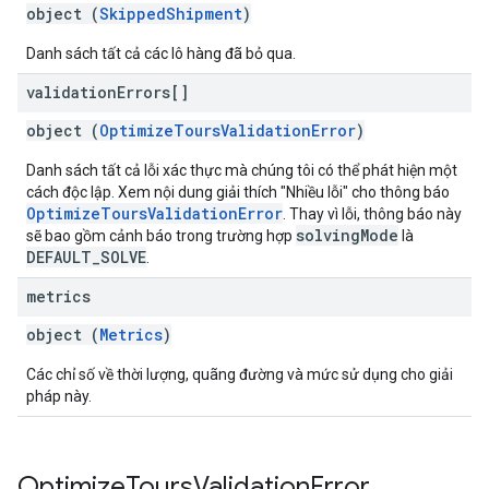
object (
SkippedShipment
)
Danh sách tất cả các lô hàng đã bỏ qua.
validation
Errors[]
object (
OptimizeToursValidationError
)
Danh sách tất cả lỗi xác thực mà chúng tôi có thể phát hiện một
cách độc lập. Xem nội dung giải thích "Nhiều lỗi" cho thông báo
OptimizeToursValidationError
. Thay vì lỗi, thông báo này
solvingMode
sẽ bao gồm cảnh báo trong trường hợp
là
DEFAULT_SOLVE
.
metrics
object (
Metrics
)
Các chỉ số về thời lượng, quãng đường và mức sử dụng cho giải
pháp này.
Optimize
Tours
Validation
Error