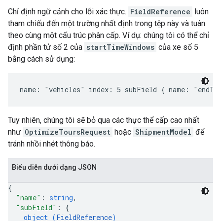
Chỉ định ngữ cảnh cho lỗi xác thực.
FieldReference
luôn
tham chiếu đến một trường nhất định trong tệp này và tuân
theo cùng một cấu trúc phân cấp. Ví dụ: chúng tôi có thể chỉ
định phần tử số 2 của
startTimeWindows
của xe số 5
bằng cách sử dụng:
Tuy nhiên, chúng tôi sẽ bỏ qua các thực thể cấp cao nhất
như
OptimizeToursRequest
hoặc
ShipmentModel
để
tránh nhồi nhét thông báo.
Biểu diễn dưới dạng JSON
{
"name"
: 
string
,
"subField"
: 
{
object (
FieldReference
)