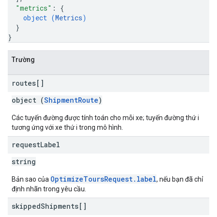
"metrics"
: 
{
object (
Metrics
)
}
}
Trường
routes[]
object (
ShipmentRoute
)
Các tuyến đường được tính toán cho mỗi xe; tuyến đường thứ i
tương ứng với xe thứ i trong mô hình.
request
Label
string
OptimizeToursRequest.label
Bản sao của
, nếu bạn đã chỉ
định nhãn trong yêu cầu.
skipped
Shipments[]