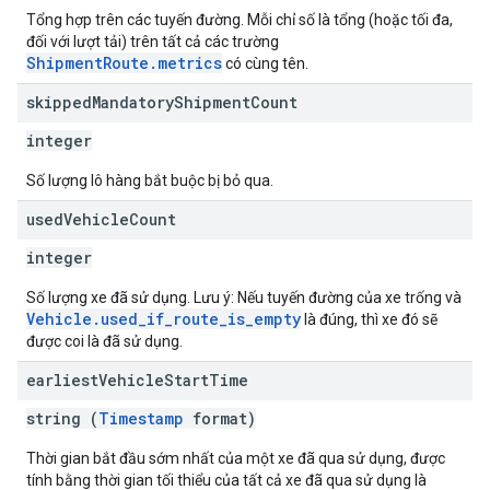
Tổng hợp trên các tuyến đường. Mỗi chỉ số là tổng (hoặc tối đa,
đối với lượt tải) trên tất cả các trường
ShipmentRoute.metrics
có cùng tên.
skipped
Mandatory
Shipment
Count
integer
Số lượng lô hàng bắt buộc bị bỏ qua.
used
Vehicle
Count
integer
Số lượng xe đã sử dụng. Lưu ý: Nếu tuyến đường của xe trống và
Vehicle.used_if_route_is_empty
là đúng, thì xe đó sẽ
được coi là đã sử dụng.
earliest
Vehicle
Start
Time
string (
Timestamp
format)
Thời gian bắt đầu sớm nhất của một xe đã qua sử dụng, được
tính bằng thời gian tối thiểu của tất cả xe đã qua sử dụng là