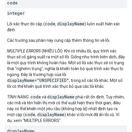
code
integer
code
displayName
Lỗi xác thực do cặp (
,
) luôn xuất hiện xác
định.
Các trường sau phần này cung cấp thêm thông tin về lỗi.
MULTIPLE ERRORS
(NHIỀU LỖI): Khi có nhiều lỗi, quy trình xác
thực sẽ cố gắng xuất ra một số lỗi. Giống như trình biên dịch, đây
là một quy trình không hoàn hảo. Một số lỗi xác thực sẽ có trạng
thái "nghiêm trọng", nghĩa là khiến toàn bộ quá trình xác thực bị
ngừng. Đây là trường hợp của lỗi
displayName="UNSPECIFIED"
, trong số các lỗi khác. Một số
lỗi có thể khiến quá trình xác thực bỏ qua các lỗi khác.
code
displayName
TÍNH NĂNG
:
và
phải rất ổn định. Tuy nhiên,
các mã và tên hiển thị mới có thể xuất hiện theo thời gian, điều
này có thể khiến một yêu cầu (không hợp lệ) nhất định tạo ra
code
displayName
một cặp (
,
) khác vì lỗi mới đã ẩn lỗi cũ. Ví
dụ: xem "MULTIPLE ERRORS".
display
Name