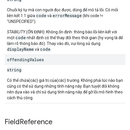
Chuỗi ký tự mà con người đọc được, dùng để mô tả lỗi. Có mối
code
errorMessage
liên kết 1:1 giữa
và
(khi code !=
"UNSPECIFIED").
STABILITY
(ỔN ĐỊNH): Không ổn định: thông báo lỗi liên kết với
code
một
nhất định có thể thay đổi theo thời gian (hy vọng là để
làm rõ thông báo đó). Thay vào đó, vui lòng sử dụng
displayName
code
và
.
offending
Values
string
Có thể chứa(các) giá trị của(các) trường. Không phải lúc nào bạn
cũng có thể sử dụng những tính năng này. Bạn tuyệt đối không
nên dựa vào và chỉ sử dụng tính năng này để gỡ lỗi mô hình theo
cách thủ công.
Field
Reference