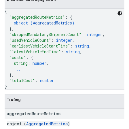
{
"aggregatedRouteMetrics"
: 
{
object (
AggregatedMetrics
)
}
,
"skippedMandatoryShipmentCount"
: 
integer
,
"usedVehicleCount"
: 
integer
,
"earliestVehicleStartTime"
: 
string
,
"latestVehicleEndTime"
: 
string
,
"costs"
: 
{
string
: 
number
,
...
}
,
"totalCost"
: 
number
}
Trường
aggregated
Route
Metrics
object (
AggregatedMetrics
)