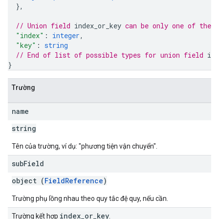
}
,
// Union field 
index_or_key
 can be only one of the 
"index"
: 
integer
,
"key"
: 
string
// End of list of possible types for union field 
ind
}
Trường
name
string
Tên của trường, ví dụ: "phương tiện vận chuyển".
sub
Field
object (
FieldReference
)
Trường phụ lồng nhau theo quy tắc đệ quy, nếu cần.
index_or_key
Trường kết hợp
.