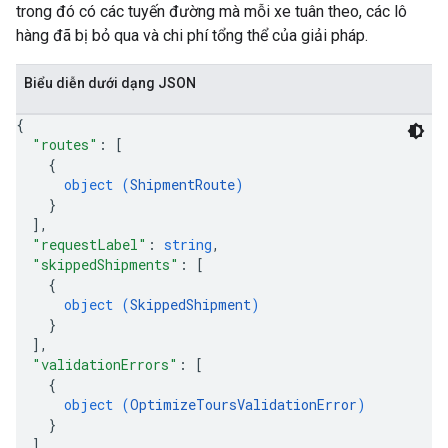
trong đó có các tuyến đường mà mỗi xe tuân theo, các lô
hàng đã bị bỏ qua và chi phí tổng thể của giải pháp.
Biểu diễn dưới dạng JSON
{
"routes"
: 
[
{
object (
ShipmentRoute
)
}
]
,
"requestLabel"
: 
string
,
"skippedShipments"
: 
[
{
object (
SkippedShipment
)
}
]
,
"validationErrors"
: 
[
{
object (
OptimizeToursValidationError
)
}
]
,