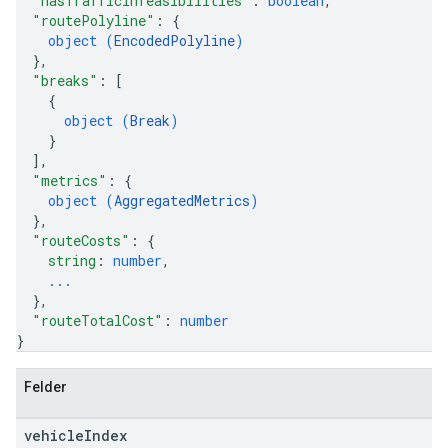
"hasTrafficInfeasibilities"
: 
boolean
,
"routePolyline"
: 
{
object (
EncodedPolyline
)
}
,
"breaks"
: 
[
{
object (
Break
)
}
]
,
"metrics"
: 
{
object (
AggregatedMetrics
)
}
,
"routeCosts"
: 
{
string
: 
number
,
...
}
,
"routeTotalCost"
: 
number
}
Felder
vehicle
Index