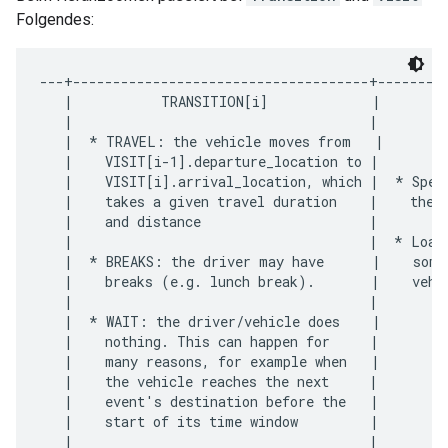
Folgendes:
---+-------------------------------------+---------
   |           TRANSITION[i]             |         
   |                                     |         
   |  * TRAVEL: the vehicle moves from   |      PE
   |    VISIT[i-1].departure_location to |         
   |    VISIT[i].arrival_location, which |  * Spend
   |    takes a given travel duration    |    the "
   |    and distance                     |         
   |                                     |  * Load 
   |  * BREAKS: the driver may have      |    some 
   |    breaks (e.g. lunch break).       |    vehi
   |                                     |         
   |  * WAIT: the driver/vehicle does    |         
   |    nothing. This can happen for     |         
   |    many reasons, for example when   |         
   |    the vehicle reaches the next     |         
   |    event's destination before the   |         
   |    start of its time window         |         
   |                                     |         