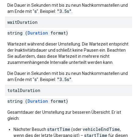
Die Dauer in Sekunden mit bis zu neun Nachkommastellen und
s
"3.5s"
am Ende mit "
". Beispiel:
.
wait
Duration
string (
Duration
format)
Wartezeit während dieser Umstellung. Die Wartezeit entspricht
der Inaktivitätsdauer und schließt keine Pausen ein. Beachten
Sie außerdem, dass diese Wartezeit in mehrere nicht
zusammenhängende Intervalle unterteilt werden kann.
Die Dauer in Sekunden mit bis zu neun Nachkommastellen und
s
"3.5s"
am Ende mit "
". Beispiel:
.
total
Duration
string (
Duration
format)
Gesamtdauer der Umstellung zur besseren Übersicht. Er ist
gleich:
startTime
vehicleEndTime
Nächster Besuch
(oder
,
startTime
wenn dies der letzte Übergang ist) –
für diesen