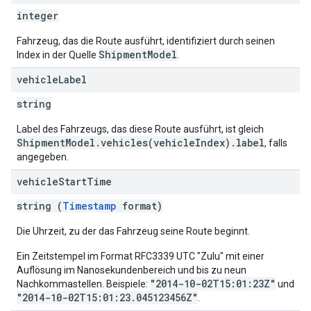
integer
Fahrzeug, das die Route ausführt, identifiziert durch seinen
ShipmentModel
Index in der Quelle
.
vehicle
Label
string
Label des Fahrzeugs, das diese Route ausführt, ist gleich
ShipmentModel.vehicles(vehicleIndex).label
, falls
angegeben.
vehicle
Start
Time
string (
Timestamp
format)
Die Uhrzeit, zu der das Fahrzeug seine Route beginnt.
Ein Zeitstempel im Format RFC3339 UTC "Zulu" mit einer
Auflösung im Nanosekundenbereich und bis zu neun
"2014-10-02T15:01:23Z"
Nachkommastellen. Beispiele:
und
"2014-10-02T15:01:23.045123456Z"
.