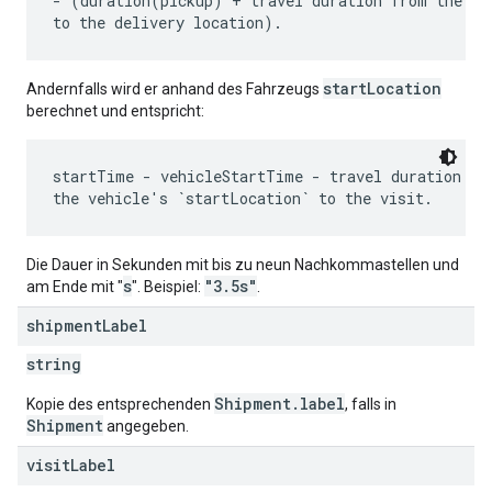
- (duration(pickup) + travel duration from the pic
startLocation
Andernfalls wird er anhand des Fahrzeugs
berechnet und entspricht:
startTime - vehicleStartTime - travel duration fro
Die Dauer in Sekunden mit bis zu neun Nachkommastellen und
s
"3.5s"
am Ende mit "
". Beispiel:
.
shipment
Label
string
Shipment.label
Kopie des entsprechenden
, falls in
Shipment
angegeben.
visit
Label