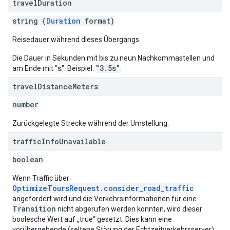
travel
Duration
string (
Duration
format)
Reisedauer während dieses Übergangs.
Die Dauer in Sekunden mit bis zu neun Nachkommastellen und
s
"3.5s"
am Ende mit "
". Beispiel:
.
travel
Distance
Meters
number
Zurückgelegte Strecke während der Umstellung.
traffic
Info
Unavailable
boolean
Wenn Traffic über
OptimizeToursRequest.consider_road_traffic
angefordert wird und die Verkehrsinformationen für eine
Transition
nicht abgerufen werden konnten, wird dieser
boolesche Wert auf „true“ gesetzt. Dies kann eine
vorübergehende (seltene Störung der Echtzeitverkehrsserver)