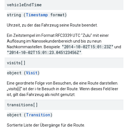
vehicle
End
Time
string (
Timestamp
format)
Uhrzeit, zu der das Fahrzeug seine Route beendet.
Ein Zeitstempel im Format RFC3339 UTC "Zulu" mit einer
Auflösung im Nanosekundenbereich und bis zu neun
"2014-10-02T15:01:23Z"
Nachkommastellen. Beispiele:
und
"2014-10-02T15:01:23.045123456Z"
.
visits[]
object (
Visit
)
Eine geordnete Folge von Besuchen, die eine Route darstellen.
„visits[i]“ ist der i-te Besuch in der Route. Wenn dieses Feld leer
ist, gilt das Fahrzeug als nicht genutzt.
transitions[]
object (
Transition
)
Sortierte Liste der Übergänge für die Route.