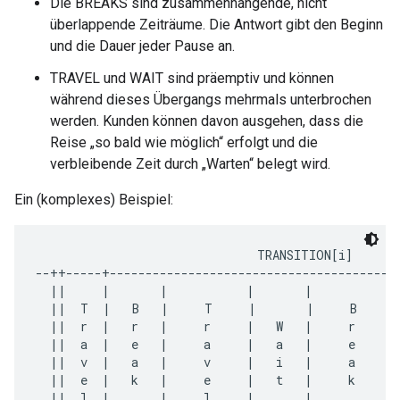
Die BREAKS sind zusammenhängende, nicht
überlappende Zeiträume. Die Antwort gibt den Beginn
und die Dauer jeder Pause an.
TRAVEL und WAIT sind präemptiv und können
während dieses Übergangs mehrmals unterbrochen
werden. Kunden können davon ausgehen, dass die
Reise „so bald wie möglich“ erfolgt und die
verbleibende Zeit durch „Warten“ belegt wird.
Ein (komplexes) Beispiel:
                               TRANSITION[i]

--++-----+-----------------------------------------
  ||     |       |           |       |           |
  ||  T  |   B   |     T     |       |     B     |
  ||  r  |   r   |     r     |   W   |     r     |
  ||  a  |   e   |     a     |   a   |     e     |
  ||  v  |   a   |     v     |   i   |     a     |
  ||  e  |   k   |     e     |   t   |     k     |
  ||  l  |       |     l     |       |           |