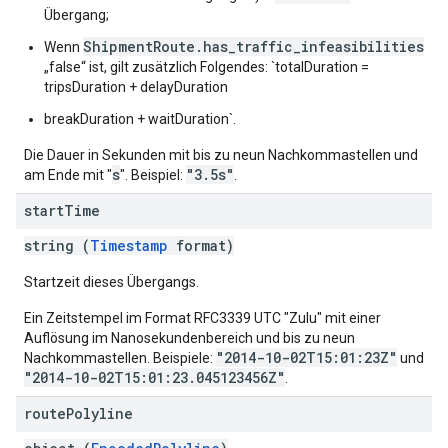
Übergang;
ShipmentRoute.has_traffic_infeasibilities
Wenn
„false“ ist, gilt zusätzlich Folgendes: `totalDuration =
tripsDuration + delayDuration
breakDuration + waitDuration`.
Die Dauer in Sekunden mit bis zu neun Nachkommastellen und
s
"3.5s"
am Ende mit "
". Beispiel:
.
start
Time
string (
Timestamp
format)
Startzeit dieses Übergangs.
Ein Zeitstempel im Format RFC3339 UTC "Zulu" mit einer
Auflösung im Nanosekundenbereich und bis zu neun
"2014-10-02T15:01:23Z"
Nachkommastellen. Beispiele:
und
"2014-10-02T15:01:23.045123456Z"
.
route
Polyline