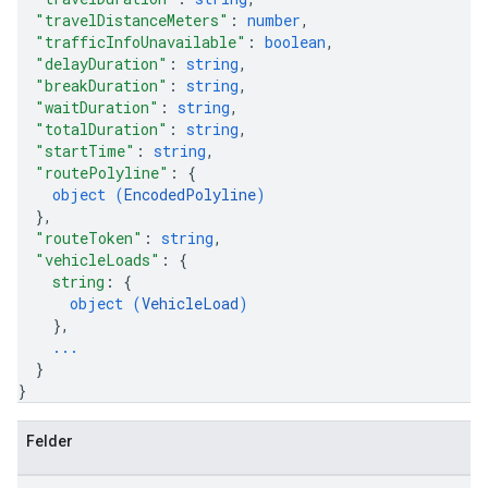
"travelDistanceMeters"
: 
number
,
"trafficInfoUnavailable"
: 
boolean
,
"delayDuration"
: 
string
,
"breakDuration"
: 
string
,
"waitDuration"
: 
string
,
"totalDuration"
: 
string
,
"startTime"
: 
string
,
"routePolyline"
: 
{
object (
EncodedPolyline
)
}
,
"routeToken"
: 
string
,
"vehicleLoads"
: 
{
string
: 
{
object (
VehicleLoad
)
}
,
...
}
}
Felder