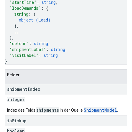
"startTime"
: 
string
,
"loadDemands"
: 
{
string
: 
{
object (
Load
)
}
,
...
}
,
"detour"
: 
string
,
"shipmentLabel"
: 
string
,
"visitLabel"
: 
string
}
Felder
shipment
Index
integer
shipments
ShipmentModel
Index des Felds
in der Quelle
.
is
Pickup
boolean