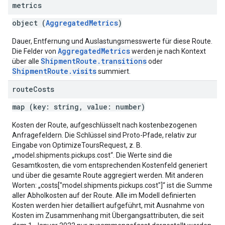
metrics
object (
AggregatedMetrics
)
Dauer, Entfernung und Auslastungsmesswerte für diese Route.
AggregatedMetrics
Die Felder von
werden je nach Kontext
ShipmentRoute.transitions
über alle
oder
ShipmentRoute.visits
summiert.
route
Costs
map (key: string, value: number)
Kosten der Route, aufgeschlüsselt nach kostenbezogenen
Anfragefeldern. Die Schlüssel sind Proto-Pfade, relativ zur
Eingabe von OptimizeToursRequest, z. B.
„model.shipments.pickups.cost“. Die Werte sind die
Gesamtkosten, die vom entsprechenden Kostenfeld generiert
und über die gesamte Route aggregiert werden. Mit anderen
Worten: „costs["model.shipments.pickups.cost"]“ ist die Summe
aller Abholkosten auf der Route. Alle im Modell definierten
Kosten werden hier detailliert aufgeführt, mit Ausnahme von
Kosten im Zusammenhang mit Übergangsattributen, die seit