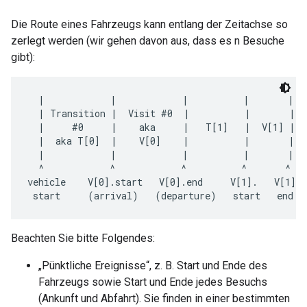
Die Route eines Fahrzeugs kann entlang der Zeitachse so
zerlegt werden (wir gehen davon aus, dass es n Besuche
gibt):
  |            |            |          |       |  
  | Transition |  Visit #0  |          |       |  
  |     #0     |    aka     |   T[1]   |  V[1] |  
  |  aka T[0]  |    V[0]    |          |       | V
  |            |            |          |       | T
  ^            ^            ^          ^       ^   
vehicle    V[0].start   V[0].end     V[1].   V[1]. 
Beachten Sie bitte Folgendes:
„Pünktliche Ereignisse“, z. B. Start und Ende des
Fahrzeugs sowie Start und Ende jedes Besuchs
(Ankunft und Abfahrt). Sie finden in einer bestimmten