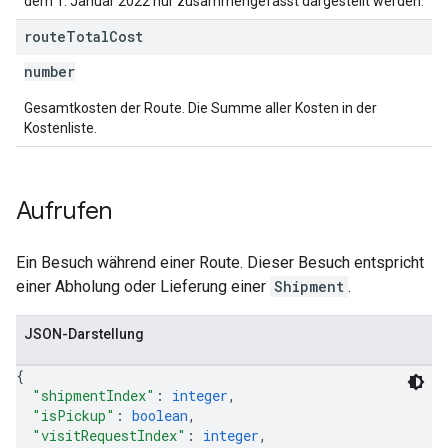
dem 1. Januar 2022 nur zusammengefasst dargestellt werden.
route
Total
Cost
number
Gesamtkosten der Route. Die Summe aller Kosten in der
Kostenliste.
Aufrufen
Ein Besuch während einer Route. Dieser Besuch entspricht
einer Abholung oder Lieferung einer
Shipment
.
JSON-Darstellung
{
"shipmentIndex"
: 
integer
,
"isPickup"
: 
boolean
,
"visitRequestIndex"
: 
integer
,