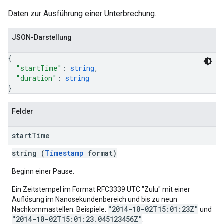
Daten zur Ausführung einer Unterbrechung.
JSON-Darstellung
{
"startTime"
: 
string
,
"duration"
: 
string
}
Felder
start
Time
string (
Timestamp
format)
Beginn einer Pause.
Ein Zeitstempel im Format RFC3339 UTC "Zulu" mit einer
Auflösung im Nanosekundenbereich und bis zu neun
"2014-10-02T15:01:23Z"
Nachkommastellen. Beispiele:
und
"2014-10-02T15:01:23.045123456Z"
.