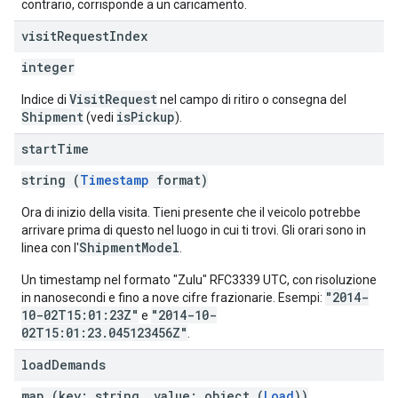
contrario, corrisponde a un caricamento.
visit
Request
Index
integer
VisitRequest
Indice di
nel campo di ritiro o consegna del
Shipment
isPickup
(vedi
).
start
Time
string (
Timestamp
format)
Ora di inizio della visita. Tieni presente che il veicolo potrebbe
arrivare prima di questo nel luogo in cui ti trovi. Gli orari sono in
ShipmentModel
linea con l'
.
Un timestamp nel formato "Zulu" RFC3339 UTC, con risoluzione
"2014-
in nanosecondi e fino a nove cifre frazionarie. Esempi:
10-02T15:01:23Z"
"2014-10-
e
02T15:01:23.045123456Z"
.
load
Demands
map (key: string, value: object (
Load
))