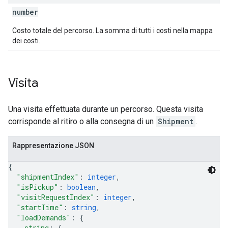
number
Costo totale del percorso. La somma di tutti i costi nella mappa
dei costi.
Visita
Una visita effettuata durante un percorso. Questa visita
corrisponde al ritiro o alla consegna di un
Shipment
.
Rappresentazione JSON
{
"shipmentIndex"
: 
integer
,
"isPickup"
: 
boolean
,
"visitRequestIndex"
: 
integer
,
"startTime"
: 
string
,
"loadDemands"
: 
{
string
: 
{