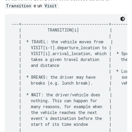
Transition
e un
Visit
:
---+-------------------------------------+---------
   |           TRANSITION[i]             |         
   |                                     |         
   |  * TRAVEL: the vehicle moves from   |      PE
   |    VISIT[i-1].departure_location to |         
   |    VISIT[i].arrival_location, which |  * Spend
   |    takes a given travel duration    |    the "
   |    and distance                     |         
   |                                     |  * Load 
   |  * BREAKS: the driver may have      |    some 
   |    breaks (e.g. lunch break).       |    vehi
   |                                     |         
   |  * WAIT: the driver/vehicle does    |         
   |    nothing. This can happen for     |         
   |    many reasons, for example when   |         
   |    the vehicle reaches the next     |         
   |    event's destination before the   |         
   |    start of its time window         |         
   |                                     |         