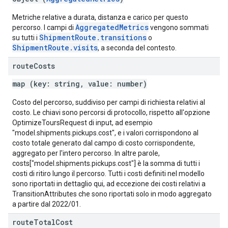
Metriche relative a durata, distanza e carico per questo
AggregatedMetrics
percorso. I campi di
vengono sommati
ShipmentRoute.transitions
su tutti i
o
ShipmentRoute.visits
, a seconda del contesto.
route
Costs
map (key: string, value: number)
Costo del percorso, suddiviso per campi di richiesta relativi al
costo. Le chiavi sono percorsi di protocollo, rispetto all'opzione
OptimizeToursRequest di input, ad esempio
"model.shipments.pickups.cost", e i valori corrispondono al
costo totale generato dal campo di costo corrispondente,
aggregato per l'intero percorso. In altre parole,
costs["model.shipments.pickups.cost"] è la somma di tutti i
costi di ritiro lungo il percorso. Tutti i costi definiti nel modello
sono riportati in dettaglio qui, ad eccezione dei costi relativi a
TransitionAttributes che sono riportati solo in modo aggregato
a partire dal 2022/01.
route
Total
Cost