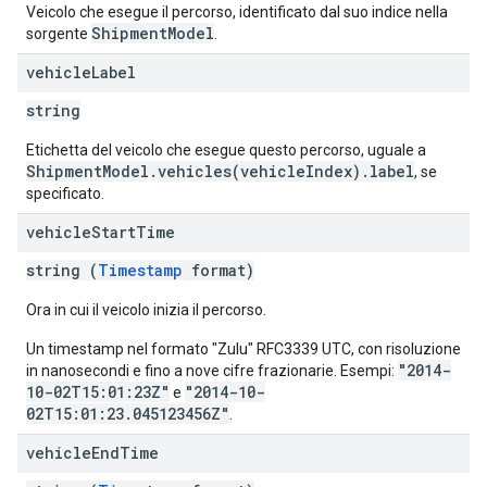
Veicolo che esegue il percorso, identificato dal suo indice nella
ShipmentModel
sorgente
.
vehicle
Label
string
Etichetta del veicolo che esegue questo percorso, uguale a
ShipmentModel.vehicles(vehicleIndex).label
, se
specificato.
vehicle
Start
Time
string (
Timestamp
format)
Ora in cui il veicolo inizia il percorso.
Un timestamp nel formato "Zulu" RFC3339 UTC, con risoluzione
"2014-
in nanosecondi e fino a nove cifre frazionarie. Esempi:
10-02T15:01:23Z"
"2014-10-
e
02T15:01:23.045123456Z"
.
vehicle
End
Time