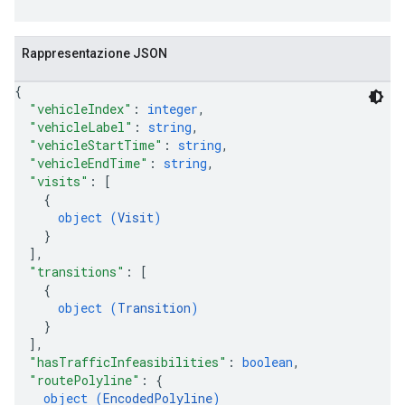
Rappresentazione JSON
{
"vehicleIndex"
: 
integer
,
"vehicleLabel"
: 
string
,
"vehicleStartTime"
: 
string
,
"vehicleEndTime"
: 
string
,
"visits"
: 
[
{
object (
Visit
)
}
]
,
"transitions"
: 
[
{
object (
Transition
)
}
]
,
"hasTrafficInfeasibilities"
: 
boolean
,
"routePolyline"
: 
{
object (
EncodedPolyline
)