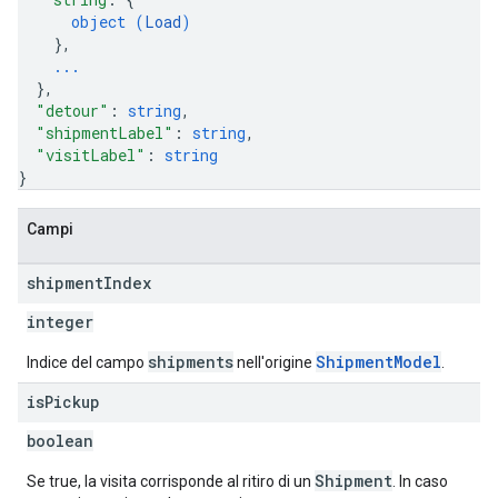
object (
Load
)
}
,
...
}
,
"detour"
: 
string
,
"shipmentLabel"
: 
string
,
"visitLabel"
: 
string
}
Campi
shipment
Index
integer
shipments
ShipmentModel
Indice del campo
nell'origine
.
is
Pickup
boolean
Shipment
Se true, la visita corrisponde al ritiro di un
. In caso