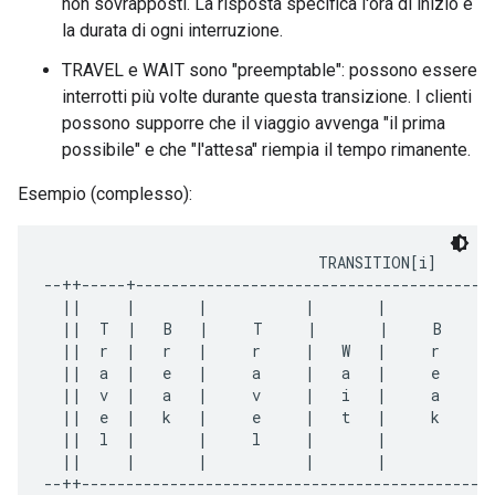
non sovrapposti. La risposta specifica l'ora di inizio e
la durata di ogni interruzione.
TRAVEL e WAIT sono "preemptable": possono essere
interrotti più volte durante questa transizione. I clienti
possono supporre che il viaggio avvenga "il prima
possibile" e che "l'attesa" riempia il tempo rimanente.
Esempio (complesso):
                               TRANSITION[i]

--++-----+-----------------------------------------
  ||     |       |           |       |           |
  ||  T  |   B   |     T     |       |     B     |
  ||  r  |   r   |     r     |   W   |     r     |
  ||  a  |   e   |     a     |   a   |     e     |
  ||  v  |   a   |     v     |   i   |     a     |
  ||  e  |   k   |     e     |   t   |     k     |
  ||  l  |       |     l     |       |           |
  ||     |       |           |       |           |