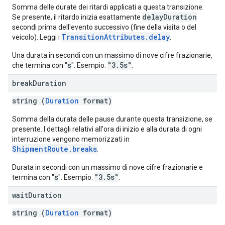
Somma delle durate dei ritardi applicati a questa transizione.
delayDuration
Se presente, il ritardo inizia esattamente
secondi prima dell'evento successivo (fine della visita o del
TransitionAttributes.delay
veicolo). Leggi i
.
Una durata in secondi con un massimo di nove cifre frazionarie,
s
"3.5s"
che termina con "
". Esempio:
.
break
Duration
string (
Duration
format)
Somma della durata delle pause durante questa transizione, se
presente. I dettagli relativi all'ora di inizio e alla durata di ogni
interruzione vengono memorizzati in
ShipmentRoute.breaks
.
Durata in secondi con un massimo di nove cifre frazionarie e
s
"3.5s"
termina con "
". Esempio:
.
wait
Duration
string (
Duration
format)