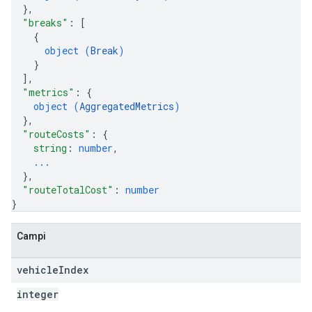
}
,
"breaks"
: 
[
{
object (
Break
)
}
]
,
"metrics"
: 
{
object (
AggregatedMetrics
)
}
,
"routeCosts"
: 
{
string
: 
number
,
...
}
,
"routeTotalCost"
: 
number
}
Campi
vehicle
Index
integer