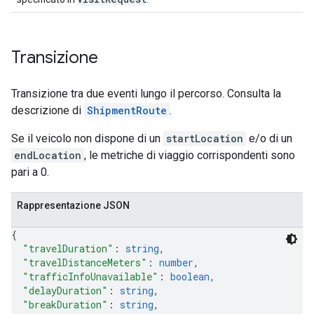
Transizione
Transizione tra due eventi lungo il percorso. Consulta la
descrizione di
ShipmentRoute
.
Se il veicolo non dispone di un
startLocation
e/o di un
endLocation
, le metriche di viaggio corrispondenti sono
pari a 0.
Rappresentazione JSON
{
"travelDuration"
: 
string
,
"travelDistanceMeters"
: 
number
,
"trafficInfoUnavailable"
: 
boolean
,
"delayDuration"
: 
string
,
"breakDuration"
: 
string
,