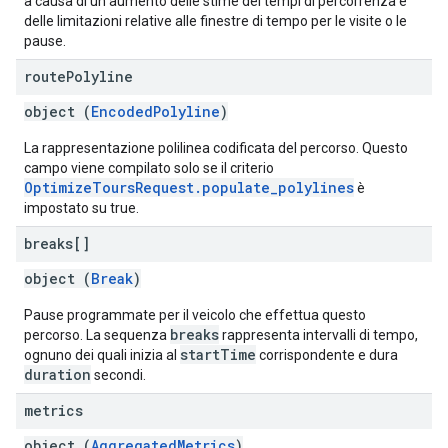
a causa di un aumento delle stime dei tempi di percorrenza e
delle limitazioni relative alle finestre di tempo per le visite o le
pause.
route
Polyline
object (
EncodedPolyline
)
La rappresentazione polilinea codificata del percorso. Questo
campo viene compilato solo se il criterio
OptimizeToursRequest.populate_polylines
è
impostato su true.
breaks[]
object (
Break
)
Pause programmate per il veicolo che effettua questo
breaks
percorso. La sequenza
rappresenta intervalli di tempo,
startTime
ognuno dei quali inizia al
corrispondente e dura
duration
secondi.
metrics
object (
AggregatedMetrics
)