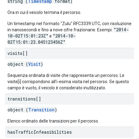
string (
Timestamp
format)
Ora in cui il veicolo termina il percorso.
Un timestamp nel formato "Zulu" RFC3339 UTC, con risoluzione
"2014-
in nanosecondi e fino a nove cifre frazionarie. Esempi:
10-02T15:01:23Z"
"2014-10-
e
02T15:01:23.045123456Z"
.
visits[]
object (
Visit
)
Sequenza ordinata di visite che rappresenta un percorso. Le
visite[i] corrispondono all'i-esima visita nel percorso. Se questo
campo è vuoto, il veicolo è considerato inutilizzato.
transitions[]
object (
Transition
)
Elenco ordinato delle transizioni per il percorso.
has
Traffic
Infeasibilities