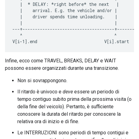
   |  * DELAY: *right before* the next   |        
   |    arrival. E.g. the vehicle and/or |         
   |    driver spends time unloading.    |         
   |                                     |         
---+-------------------------------------+---------
   ^                                     ^         
Infine, ecco come TRAVEL, BREAKS, DELAY e WAIT
possono essere organizzati durante una transizione.
Non si sovrappongono.
Il ritardo è univoco e
deve
essere un periodo di
tempo contiguo subito prima della prossima visita (o
della fine del veicolo). Pertanto, è sufficiente
conoscere la durata del ritardo per conoscere la
relativa ora di inizio e di fine.
Le INTERRUZIONI sono periodi di tempo contigui e