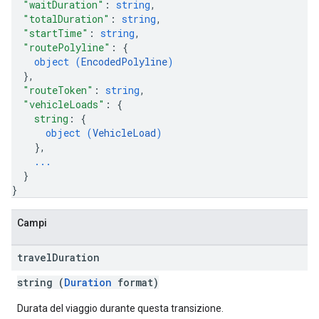
"waitDuration"
: 
string
,
"totalDuration"
: 
string
,
"startTime"
: 
string
,
"routePolyline"
: 
{
object (
EncodedPolyline
)
}
,
"routeToken"
: 
string
,
"vehicleLoads"
: 
{
string
: 
{
object (
VehicleLoad
)
}
,
...
}
}
Campi
travel
Duration
string (
Duration
format)
Durata del viaggio durante questa transizione.