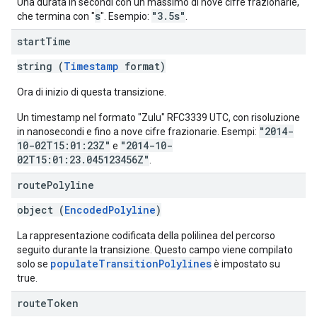
Una durata in secondi con un massimo di nove cifre frazionarie,
s
"3.5s"
che termina con "
". Esempio:
.
start
Time
string (
Timestamp
format)
Ora di inizio di questa transizione.
Un timestamp nel formato "Zulu" RFC3339 UTC, con risoluzione
"2014-
in nanosecondi e fino a nove cifre frazionarie. Esempi:
10-02T15:01:23Z"
"2014-10-
e
02T15:01:23.045123456Z"
.
route
Polyline
object (
EncodedPolyline
)
La rappresentazione codificata della polilinea del percorso
seguito durante la transizione. Questo campo viene compilato
populateTransitionPolylines
solo se
è impostato su
true.
route
Token