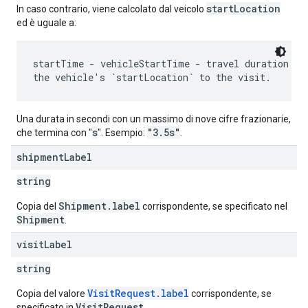
startLocation
In caso contrario, viene calcolato dal veicolo
ed è uguale a:
startTime - vehicleStartTime - travel duration fro
Una durata in secondi con un massimo di nove cifre frazionarie,
s
"3.5s"
che termina con "
". Esempio:
.
shipment
Label
string
Shipment.label
Copia del
corrispondente, se specificato nel
Shipment
.
visit
Label
string
VisitRequest.label
Copia del valore
corrispondente, se
VisitRequest
specificato in
.