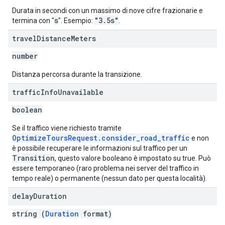
Durata in secondi con un massimo di nove cifre frazionarie e
s
"3.5s"
termina con "
". Esempio:
.
travel
Distance
Meters
number
Distanza percorsa durante la transizione.
traffic
Info
Unavailable
boolean
Se il traffico viene richiesto tramite
OptimizeToursRequest.consider_road_traffic
e non
è possibile recuperare le informazioni sul traffico per un
Transition
, questo valore booleano è impostato su true. Può
essere temporaneo (raro problema nei server del traffico in
tempo reale) o permanente (nessun dato per questa località).
delay
Duration
string (
Duration
format)