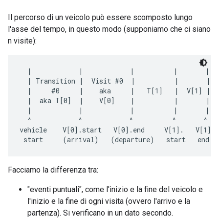
Il percorso di un veicolo può essere scomposto lungo
l'asse del tempo, in questo modo (supponiamo che ci siano
n visite):
  |            |            |          |       |  
  | Transition |  Visit #0  |          |       |  
  |     #0     |    aka     |   T[1]   |  V[1] |  
  |  aka T[0]  |    V[0]    |          |       | V
  |            |            |          |       | T
  ^            ^            ^          ^       ^   
vehicle    V[0].start   V[0].end     V[1].   V[1]. 
Facciamo la differenza tra:
"eventi puntuali", come l'inizio e la fine del veicolo e
l'inizio e la fine di ogni visita (ovvero l'arrivo e la
partenza). Si verificano in un dato secondo.