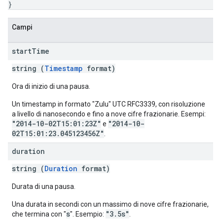
}
Campi
start
Time
string (
Timestamp
format)
Ora di inizio di una pausa.
Un timestamp in formato "Zulu" UTC RFC3339, con risoluzione
a livello di nanosecondo e fino a nove cifre frazionarie. Esempi:
"2014-10-02T15:01:23Z"
"2014-10-
e
02T15:01:23.045123456Z"
.
duration
string (
Duration
format)
Durata di una pausa.
Una durata in secondi con un massimo di nove cifre frazionarie,
s
"3.5s"
che termina con "
". Esempio:
.