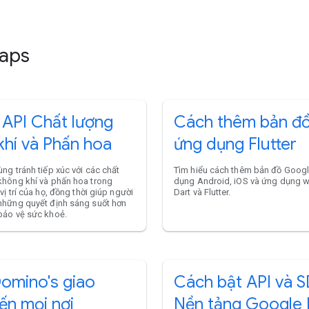
Maps
 API Chất lượng
Cách thêm bản đồ
khí và Phấn hoa
ứng dụng Flutter
ng tránh tiếp xúc với các chất
Tìm hiểu cách thêm bản đồ Goog
không khí và phấn hoa trong
dụng Android, iOS và ứng dụng 
vị trí của họ, đồng thời giúp người
Dart và Flutter.
những quyết định sáng suốt hơn
bảo vệ sức khoẻ.
omino's giao
Cách bật API và S
ến mọi nơi
Nền tảng Google