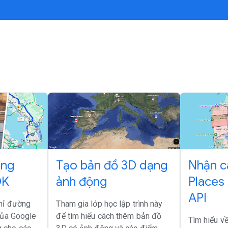
ụng
Tạo bản đồ 3D dạng
Nhận câ
DK
ảnh động
Places
API
chỉ đường
Tham gia lớp học lập trình này
 của Google
để tìm hiểu cách thêm bản đồ
Tìm hiểu v