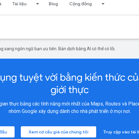
á
Tài liệu
Blog
Cộng đồng
g sang ngôn ngữ bạn ưu tiên. Bản dịch bằng AI có thể có lỗi.
ng tuyệt vời bằng kiến thức c
giới thực
i gian thực bằng các tính năng mới nhất của Maps, Routes và Pl
nhóm Google xây dựng dành cho nhà phát triển ở mọi nơi.
 đầu
Xem cơ cấu giá của chúng tôi
Truy cập vào tài l