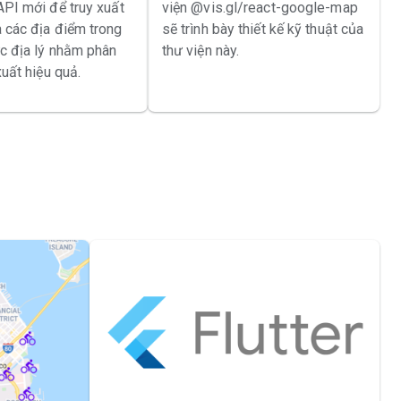
API mới để truy xuất
viện @vis.gl/react-google-map
 các địa điểm trong
sẽ trình bày thiết kế kỹ thuật của
c địa lý nhằm phân
thư viện này.
xuất hiệu quả.