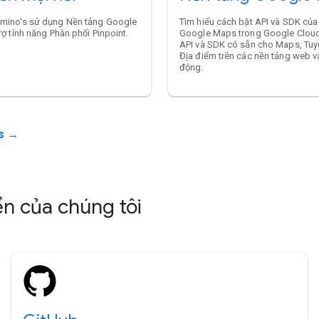
mino's sử dụng Nền tảng Google
Tìm hiểu cách bật API và SDK của
ợ tính năng Phân phối Pinpoint.
Google Maps trong Google Cloud
API và SDK có sẵn cho Maps, Tu
Địa điểm trên các nền tảng web và 
động.
ps →
n của chúng tôi