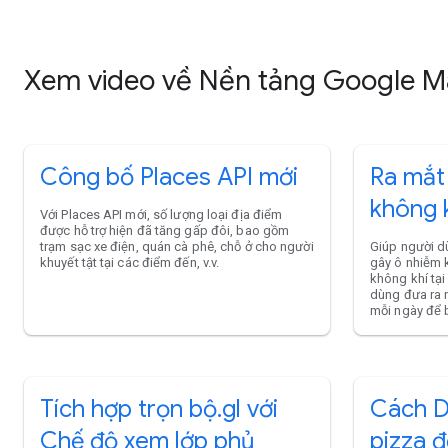
Xem video về Nền tảng Google 
Công bố Places API mới
Ra mắt
không 
Với Places API mới, số lượng loại địa điểm
được hỗ trợ hiện đã tăng gấp đôi, bao gồm
trạm sạc xe điện, quán cà phê, chỗ ở cho người
Giúp người dù
khuyết tật tại các điểm đến, v.v.
gây ô nhiễm 
không khí tại 
dùng đưa ra 
mỗi ngày để 
Tích hợp trọn bộ.gl với
Cách D
Chế độ xem lớp phủ
pizza đ