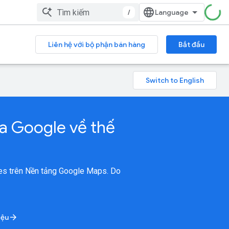
/
Liên hệ với bộ phận bán hàng
Bắt đầu
ủa Google về thế
aces trên Nền tảng Google Maps. Do
iệu
arrow_forward