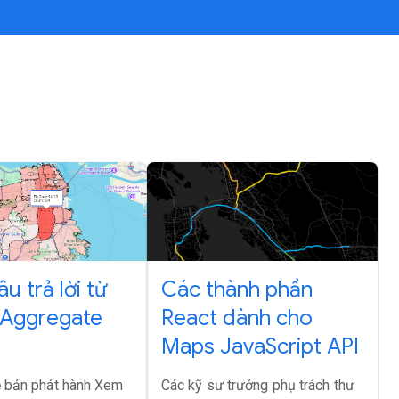
u trả lời từ
Các thành phần
 Aggregate
React dành cho
Maps JavaScript API
ề bản phát hành Xem
Các kỹ sư trưởng phụ trách thư