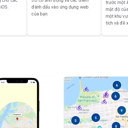
 cho các
3D có ảnh động và các điểm
trước một 
iOS.
đánh dấu vào ứng dụng web
mật độ của
của bạn.
một khu vự
tích và đề 