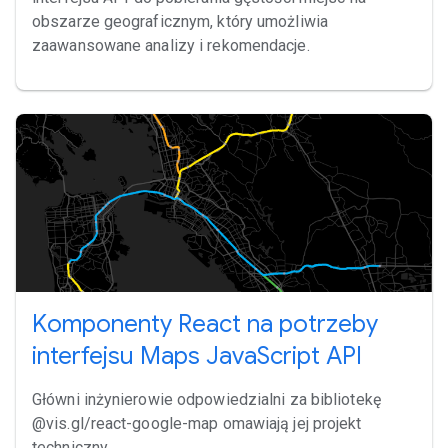
obszarze geograficznym, który umożliwia
zaawansowane analizy i rekomendacje.
Komponenty React na potrzeby
interfejsu Maps JavaScript API
Główni inżynierowie odpowiedzialni za bibliotekę
@vis.gl/react-google-map omawiają jej projekt
techniczny.