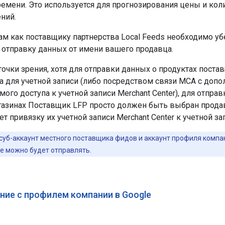
емени. Это используется для прогнозирования цены и ко
ний.
ам как поставщику партнерства Local Feeds необходимо убе
 отправку данных от имени вашего продавца.
точки зрения, хотя для отправки данных о продуктах пост
 для учетной записи (либо посредством связи MCA с допо
мого доступа к учетной записи Merchant Center), для отправ
газинах Поставщик LFP просто должен быть выбран прода
ает привязку их учетной записи Merchant Center к учетной з
 суб-аккаунт местного поставщика фидов и аккаунт профиля компа
ые можно будет отправлять.
ние с профилем компании в Google