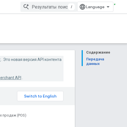
/
Содержание
Передача
t
. Это новая версия API контента
данных
erchant API
.
х продаж (POS)