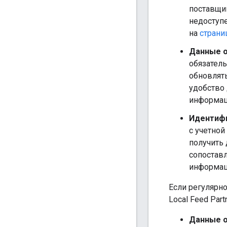
поставщик
недоступ
на
страни
Данные о
обязатель
обновлять
удобство 
информа
Идентифи
с учетной
получить 
сопостав
информац
Если регулярн
Local Feed Par
Данные о