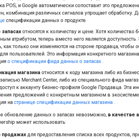
а POS, и Google автоматически сопоставит это предложение
ен, комбинация различных сигналов упрощает обработку. 
це
спецификации данных о продукте.
 запасах
относятся к количеству и цене. Хотя количество 
ным атрибутом, теперь вместо него является доступность.
, как только они изменяются на стороне продавца, чтобы
для пользователей. Это информация конкретного магазина
ция
о спецификации фида данных о запасах
.
кация магазина
относится к коду магазина либо из бизне
 записью Merchant Center, либо из специального фида мага
доступ к аккаунту бизнес-профиля Google Продавца. Эта 
ления предложений с конкретным магазином в экосистеме
ия на
странице спецификации данных магазина
.
ое обновление данных о запасах невозможно,
в качестве 
tnership может использовать:
 продажах
для предоставления списка всех продуктов, п