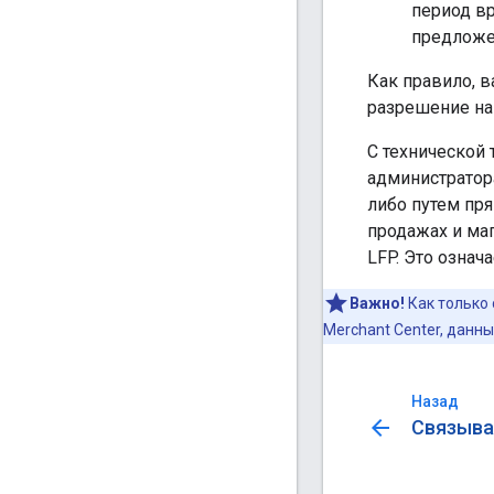
период вр
предложе
Как правило, в
разрешение на
С технической 
администратора
либо путем пря
продажах и ма
LFP. Это означ
Важно!
Как только
Merchant Center, данн
Назад
arrow_back
Связыва