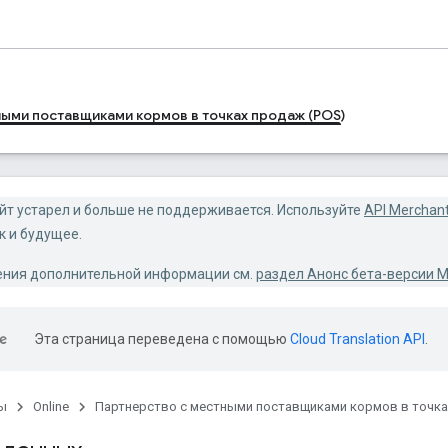
ыми поставщиками кормов в точках продаж (POS)
йт устарел и больше не поддерживается. Используйте
API Merchan
к и будущее.
ения дополнительной информации см.
раздел Анонс бета-версии M
Эта страница переведена с помощью
Cloud Translation API
.
ы
Online
Партнерство с местными поставщиками кормов в точка