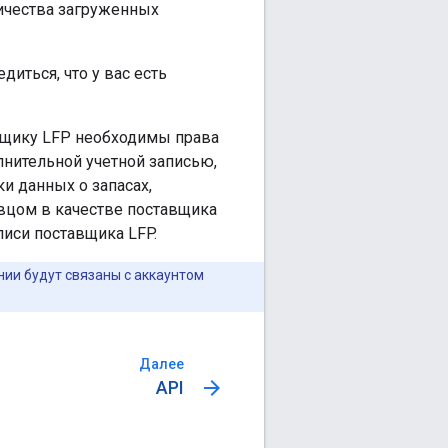
личества загруженных
диться, что у вас есть
авщику LFP необходимы права
лнительной учетной записью,
ки данных о запасах,
вцом в качестве поставщика
аписи поставщика LFP.
нии будут связаны с аккаунтом
Далее
arrow_forward
API