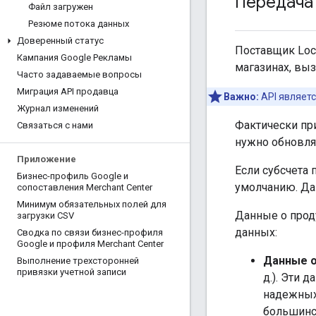
Передача
Файл загружен
Резюме потока данных
Доверенный статус
Поставщик Loca
Кампания Google Рекламы
магазинах, вы
Часто задаваемые вопросы
Миграция API продавца
Важно:
API являет
Журнал изменений
Фактически пр
Связаться с нами
нужно обновлят
Приложение
Если субсчета 
Бизнес-профиль Google и
умолчанию. Да
сопоставления Merchant Center
Минимум обязательных полей для
Данные о прод
загрузки CSV
данных:
Сводка по связи бизнес-профиля
Google и профиля Merchant Center
Данные о
Выполнение трехсторонней
привязки учетной записи
д.). Эти 
надежных
большинс