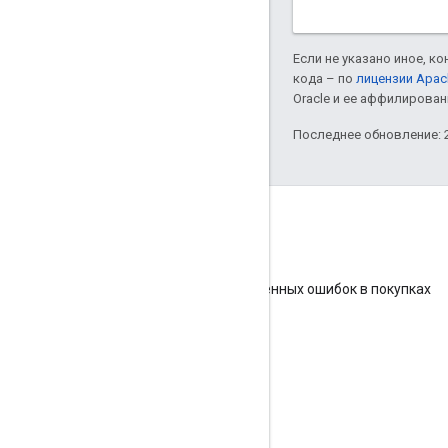
Если не указано иное, к
кода – по
лицензии Apac
Oracle и ее аффилирован
Последнее обновление: 2
Ресурсы
Google Content API для покупок
Google Content API для распространенных ошибок в покупках
форум сообщества
Поддерживать
Торговый центр