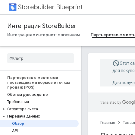
Storebuilder Blueprint
Интеграция StoreBuilder
Интеграция с интернет-магазином
Партнерство с местн
Этот са
для покупо
Партнерство с местными
поставщиками кормов в точках
Для получ
продаж (POS)
Об этом руководстве
Требования
Структура счета
Передача данных
Главная
Товар
Обзор
API