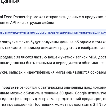
 данных
l Feed Partnership может отправлять данные о продуктах, 
зывая API или загружая файлы.
ся рекомендуемым методом отправки данных при минимизации ко
и загрузке файла будут получены данные об одном и том 
ь так часто, например описания продуктов и изображения.
продавца являются частью вашей учетной записи MCA, дост
нные должны быть точными и периодически обновляться.
укте, запасах и идентификация магазина являются основ
 продукте
относятся к статическим значениям предложения 
данные можно обновить в течение 30 дней. Google использу
 идентификаторов для приема предложений продавцов; о
тва предложений. Поставщик может предоставить GTIN то