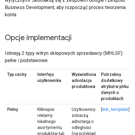
wytycznymi. Skontaktuj się z zespołem Google i zespołu
Business Development, aby rozpocząć proces tworzenia
konta.
Opcje implementacji
Istnieją 2 typy witryn sklepowych sprzedawcy (MHLSF):
pełne i podstawowe
Typ cechy
Interfejs
Wyświetlona
Potrzebny
użytkownika
adnotacja
dodatkowy
produktowa
atrybut w pliku
danych o
produktach
Pełny
Kliknięcie
Użytkownicy
[
link_template
]
reklamy
zobaczą
lokalnego
adnotację o
asortymentu
odległości
produktów lub
(na przykład