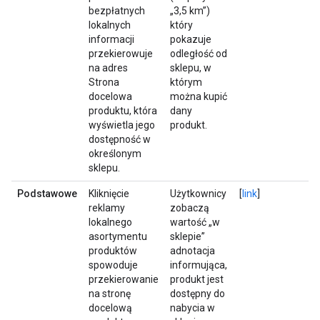
bezpłatnych
„3,5 km”)
lokalnych
który
informacji
pokazuje
przekierowuje
odległość od
na adres
sklepu, w
Strona
którym
docelowa
można kupić
produktu, która
dany
wyświetla jego
produkt.
dostępność w
określonym
sklepu.
Podstawowe
Kliknięcie
Użytkownicy
[
link
]
reklamy
zobaczą
lokalnego
wartość „w
asortymentu
sklepie”
produktów
adnotacja
spowoduje
informująca,
przekierowanie
produkt jest
na stronę
dostępny do
docelową
nabycia w