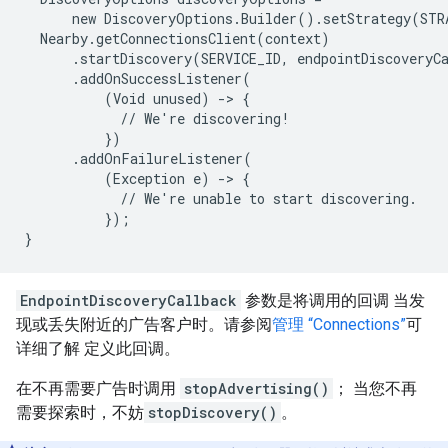
      new DiscoveryOptions.Builder().setStrategy(STR
  Nearby.getConnectionsClient(context)

      .startDiscovery(SERVICE_ID, endpointDiscoveryCa
      .addOnSuccessListener(

          (Void unused) -> {

            // We're discovering!

          })

      .addOnFailureListener(

          (Exception e) -> {

            // We're unable to start discovering.

          });

}
EndpointDiscoveryCallback
参数是将调用的回调 当发
现或丢失附近的广告客户时。请参阅
管理 “Connections”
可
详细了解 定义此回调。
在不再需要广告时调用
stopAdvertising()
； 当您不再
需要探索时，不妨
stopDiscovery()
。