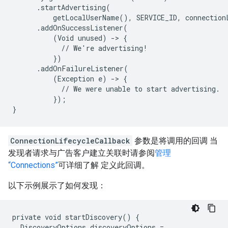
      .startAdvertising(

          getLocalUserName(), SERVICE_ID, connectionL
      .addOnSuccessListener(

          (Void unused) -> {

            // We're advertising!

          })

      .addOnFailureListener(

          (Exception e) -> {

            // We were unable to start advertising.

          });

}
ConnectionLifecycleCallback
参数是将调用的回调 当
发现者请求与广告客户建立关联时请参阅
管理
“Connections”
可详细了解 定义此回调。
以下示例展示了如何发现：
private void startDiscovery() {

  DiscoveryOptions discoveryOptions =
