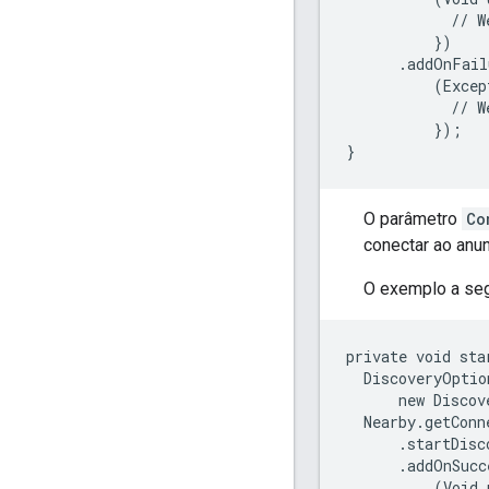
            // W
          })

      .addOnFail
          (Excep
            // W
          });

}
O parâmetro
Co
conectar ao anu
O exemplo a seg
private void sta
  DiscoveryOptio
      new Discov
  Nearby.getConn
      .startDisc
      .addOnSucc
          (Void 