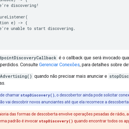
e're discovering!

ureListener(

tion e) -> {

e're unable to start discovering.

dpointDiscoveryCallback
é o callback que será invocado qua
perdidos. Consulte
Gerenciar Conexões
, para detalhes sobre de
pAdvertising()
quando não precisar mais anunciar e
stopDis
as.
 de chamar
stopDiscovery()
, o descobertor ainda pode solicitar co
não vai descobrir novos anunciantes até que ela recomece a descoberta
aioria das formas de descoberta envolve operações pesadas de rádio
lema padrão é invocar
stopDiscovery()
quando encontrar todos os app