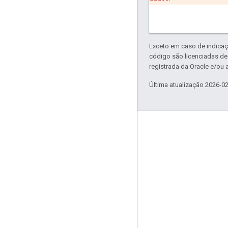
Exceto em caso de indicaç
código são licenciadas d
registrada da Oracle e/ou a
Última atualização 2026-0
Envolver
Google Developer Program
Google Developer Groups
Google Developer Experts
Accelerators
Google Cloud & NVIDIA