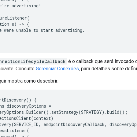
e're advertising!

ureListener(

tion e) -> {

e were unable to start advertising.

nnectionLifecycleCallback
é o callback que será invocado
nciante. Consulte
Gerenciar Conexões
, para detalhes sobre defin
uir mostra como descobrir:
rtDiscovery() {

ns discoveryOptions =

eryOptions.Builder().setStrategy(STRATEGY).build();

ectionsClient(context)

overy(SERVICE_ID, endpointDiscoveryCallback, discoveryOp
essListener(

unused) -> {
