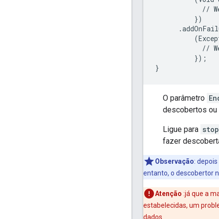
            // W
          })

      .addOnFail
          (Excep
            // W
          });

}
O parâmetro
En
descobertos ou 
Ligue para
sto
fazer descobert
Observação
:
depois
entanto, o descobertor 
Atenção
:já que a m
estabelecidas, um prob
dados.