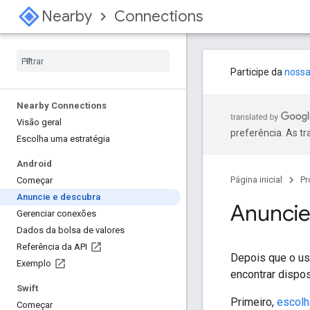
Nearby
Connections
Participe da
nossa
Nearby Connections
Visão geral
preferência. As t
Escolha uma estratégia
Android
Página inicial
Pr
Começar
Anuncie e descubra
Anuncie
Gerenciar conexões
Dados da bolsa de valores
Referência da API
Depois que o us
Exemplo
encontrar dispos
Swift
Primeiro,
escol
Começar