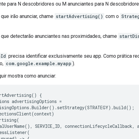
nte para N descobridores ou M anunciantes para N descobridore
 que irão anunciar, chame
startAdvertising()
com o
Strate
 que detectarão anunciantes nas proximidades, chame
startDi
eId
precisa identificar exclusivamente seu app. Como prática 
o,
com.google.example.myapp
).
uir mostra como anunciar:
rtAdvertising() {

ions advertisingOptions =

isingOptions.Builder().setStrategy(STRATEGY).build();

ectionsClient(context)

rtising(

alUserName(), SERVICE_ID, connectionLifecycleCallback, a
essListener(

unused) -> {
