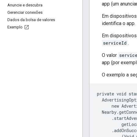
app (um anuncia
Anuncie e descubra
Gerenciar conexões
Em dispositivos
Dados da bolsa de valores
identifica o app.
Exemplo
Em dispositivos
serviceId
.
O valor
servic
app (por exempl
O exemplo a seg
private void sta
  AdvertisingOpt
      new Advert
  Nearby.getConn
      .startAdve
          getLoc
      .addOnSucc
          (Void 