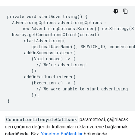
private void startAdvertising() {

  AdvertisingOptions advertisingOptions =

      new AdvertisingOptions.Builder().setStrategy(S
  Nearby.getConnectionsClient(context)

      .startAdvertising(

          getLocalUserName(), SERVICE_ID, connectionL
      .addOnSuccessListener(

          (Void unused) -> {

            // We're advertising!

          })

      .addOnFailureListener(

          (Exception e) -> {

            // We were unable to start advertising.

          });

}
ConnectionLifecycleCallback
parametresi, çağrılacak
geri çağırma değeridir kullanıcılar reklamverene bağlanmak
istediğinde. Bkz.
Yönetme Bağlantılar
bölümünde