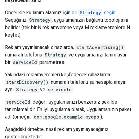
keşfedebilirsiniz.
Öncelikle kullanım alanınız için
bir
Strategy
seçin
.
Seçtiğiniz
Strategy
, uygulamanızın bağlantı topolojisini
belirler (tek bir N reklamverene veya M reklamverenlere N
keşfet).
Reklam yayınlanacak cihazlarda,
startAdvertising()
numaralı telefonu
Strategy
ve uygulamanızı tanımlayan
bir
serviceId
parametresi.
Yakındaki reklamverenleri keşfedecek cihazlarda
startDiscovery()
numaralı telefonu şu hesapla arayın:
aynı
Strategy
ve
serviceId
.
serviceId
değeri, uygulamanızı benzersiz şekilde
tanımlamalıdır. En iyi uygulama olarak, Uygulamanızın paket
adı (örneğin,
com.google.example.myapp
).
Aşağıdaki örnekte, nasıl reklam yayınlayacağınız
gösterilmektedir: