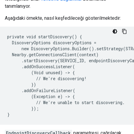
tanımlanıyor.
Aşağıdaki örnekte, nasıl keşfedileceği gösterilmektedir:
private void startDiscovery() {

  DiscoveryOptions discoveryOptions =

      new DiscoveryOptions.Builder().setStrategy(STR
  Nearby.getConnectionsClient(context)

      .startDiscovery(SERVICE_ID, endpointDiscoveryCa
      .addOnSuccessListener(

          (Void unused) -> {

            // We're discovering!

          })

      .addOnFailureListener(

          (Exception e) -> {

            // We're unable to start discovering.

          });

}
EndpointDiscoveryCallback
parametresi, çağrılacak