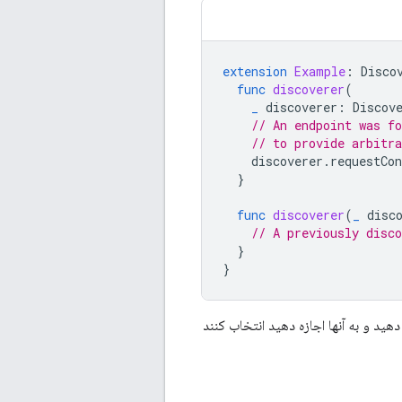
extension
Example
:
Disco
func
discoverer
(
_
discoverer
:
Discov
// An endpoint was f
// to provide arbitr
discoverer
.
requestCon
}
func
discoverer
(
_
disc
// A previously disco
}
}
ید و به آنها اجازه دهید انتخاب کنند