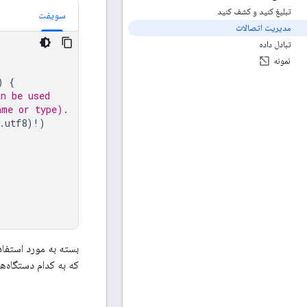
تبلیغ کنید و کشف کنید
سویفت
مدیریت اتصالات
تبادل داده
نمونه
)
{
an be used
ame or type).
.
utf8
)
!
)
بسته به مورد استفاد
که به کدام دستگاه‌ه