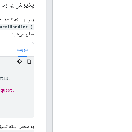
پذیرش یا رد 
پس از اینکه کاشف درخواس
uestHandler:)
مطلع می‌شود.
سویفت
ntID
,
equest.
به محض اینکه تبلیغ‌کننده (advertiser) درخواست را پذیرفت، هر دو طرف مطلع می‌شوند و باید 