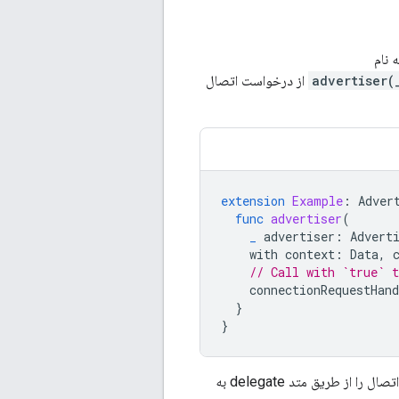
advertiser(
از درخواست اتصال
extension
Example
:
Adver
func
advertiser
(
_
advertiser
:
Advert
with
context
:
Data
,
// Call with `true` 
connectionRequestHand
}
}