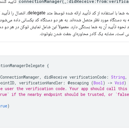
connectionManager(_:didReceive:from:verifica
تأیید کنند.
توصیه می‌شود برنامه شما با استفاده از کد ت
که به دستگاه مورد نظر متصل شده‌اند. به هر دو دستگاه کد یکسانی داده می‌ش
نحوه تأیید آن به شما بستگی دارد. معمولاً این شامل نمایش توکن در هر دو دس
ی است، مشابه یک کادر محاوره‌ای جفت شدن بلوتوث.
ctionManagerDelegate
{
(
ConnectionManager
,
didReceive
verificationCode
:
String
,
pointID
,
verificationHandler
:
@
escaping
(
Bool
)
-
>
Void
)
he user the verification code. Your app should call this
rue` if the nearby endpoint should be trusted, or `false
true
)