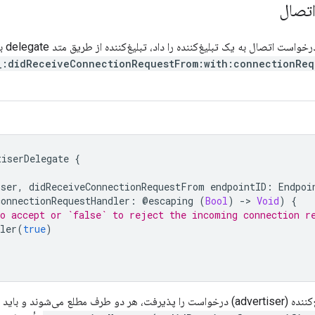
اتصال
ت اتصال به یک تبلیغ‌کننده را داد، تبلیغ‌کننده از طریق متد delegate به نام
_:didReceiveConnectionRequestFrom:with:connectionReq
tiserDelegate
{
iser
,
didReceiveConnectionRequestFrom
endpointID
:
Endpoi
connectionRequestHandler
:
@
escaping
(
Bool
)
-
>
Void
)
{
to accept or `false` to reject the incoming connection r
ler
(
true
)
اتصال را از طریق متد delegate به