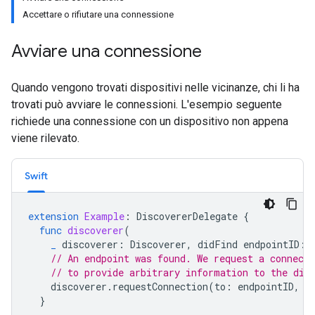
Accettare o rifiutare una connessione
Avviare una connessione
Quando vengono trovati dispositivi nelle vicinanze, chi li ha
trovati può avviare le connessioni. L'esempio seguente
richiede una connessione con un dispositivo non appena
viene rilevato.
Swift
extension
Example
:
DiscovererDelegate
{
func
discoverer
(
_
discoverer
:
Discoverer
,
didFind
endpointID
:
// An endpoint was found. We request a connect
// to provide arbitrary information to the dis
discoverer
.
requestConnection
(
to
:
endpointID
,
u
}