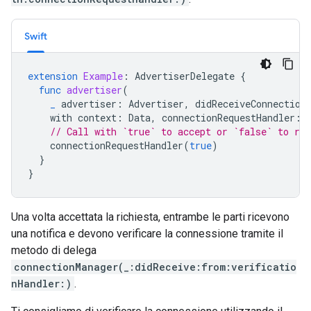
Swift
extension
Example
:
AdvertiserDelegate
{
func
advertiser
(
_
advertiser
:
Advertiser
,
didReceiveConnection
with
context
:
Data
,
connectionRequestHandler
:
// Call with `true` to accept or `false` to re
connectionRequestHandler
(
true
)
}
}
Una volta accettata la richiesta, entrambe le parti ricevono
una notifica e devono verificare la connessione tramite il
metodo di delega
connectionManager(_:didReceive:from:verificatio
nHandler:)
.