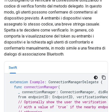
Ti consigliamo di verificare la connessione utilizzando il
codice di verifica fornito dal metodo delegato. In questo
modo, gli utenti possono confermare di connettersi al
dispositivo previsto. A entrambi i dispositivi viene
assegnato lo stesso codice, una breve stringa casuale.
Spetta a te decidere come verificarlo. In genere, ciò
comporta la visualizzazione del token su entrambi i
dispositivi e la richiesta agli utenti di confrontarlo e
confermarlo manualmente, in modo simile a una finestra di
dialogo di associazione Bluetooth.
Swift
extension
Example
:
ConnectionManagerDelegate
{
func
connectionManager
(
_
connectionManager
:
ConnectionManager
,
didRec
from
endpointID
:
EndpointID
,
verificationHandl
// Optionally show the user the verification c
// with a value of `true` if the nearby endpoin
// otherwise.