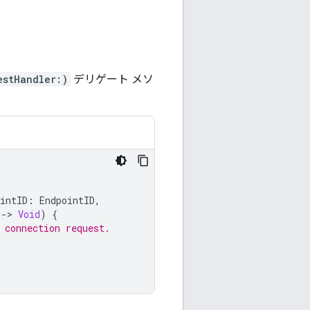
estHandler:)
デリゲート メソ
intID
:
EndpointID
,
-
>
Void
)
{
 connection request.