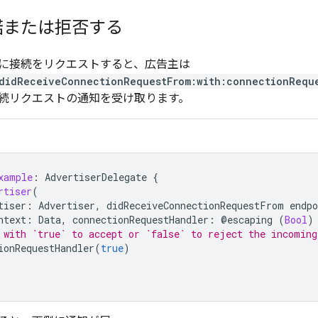
諾または拒否する
に接続をリクエストすると、広告主は
:didReceiveConnectionRequestFrom:with:connectionRequ
続リクエストの通知を受け取ります。
xample
:
AdvertiserDelegate
{
rtiser
(
tiser
:
Advertiser
,
didReceiveConnectionRequestFrom
endpo
ntext
:
Data
,
connectionRequestHandler
:
@
escaping
(
Bool
)
 with `true` to accept or `false` to reject the incoming
ionRequestHandler
(
true
)