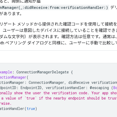
ると、両側に通知が届
nManager(_:didReceive:from:verificationHandler:)
デ
があります。
リゲート メソッドから提供された確認コードを使用して接続
、ユーザーは意図したデバイスに接続していることを確認でき
ダムな文字列）が表示されます。確認方法は任意です。通常は
tooth ペアリング ダイアログと同様に、ユーザーに手動で比較
xample
:
ConnectionManagerDelegate
{
ectionManager
(
ctionManager
:
ConnectionManager
,
didReceive
verification
dpointID
:
EndpointID
,
verificationHandler
:
@
escaping
(
B
onally show the user the verification code. Your app sho
 a value of `true` if the nearby endpoint should be trus
rwise.
ationHandler
(
true
)