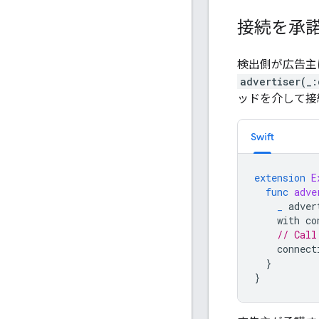
接続を承
検出側が広告主
advertiser(_
ッドを介して接
Swift
extension
E
func
adve
_
adver
with
co
// Call
connect
}
}