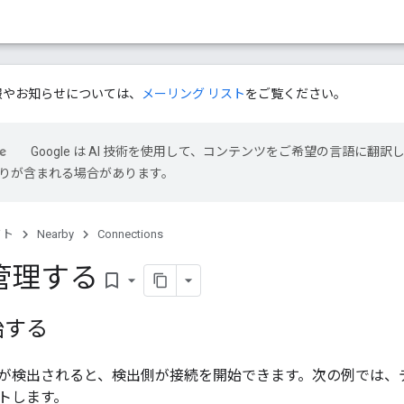
新情報やお知らせについては、
メーリング リスト
をご覧ください。
Google は AI 技術を使用して、コンテンツをご希望の言語に翻訳
は誤りが含まれる場合があります。
クト
Nearby
Connections
管理する
bookmark_border
始する
が検出されると、検出側が接続を開始できます。次の例では、
トします。