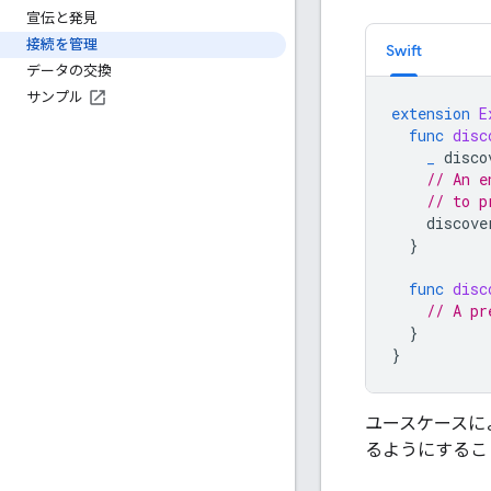
宣伝と発見
接続を管理
Swift
データの交換
サンプル
extension
E
func
disc
_
disco
// An e
// to p
discove
}
func
disc
// A pr
}
}
ユースケースに
るようにするこ