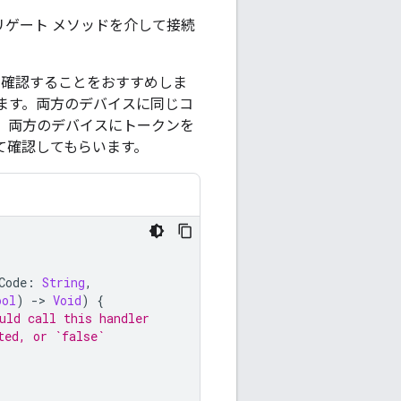
リゲート メソッドを介して接続
を確認することをおすすめしま
ます。両方のデバイスに同じコ
、両方のデバイスにトークンを
して確認してもらいます。
Code
:
String
,
ool
)
-
>
Void
)
{
uld call this handler
ted, or `false`