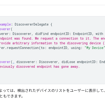
xample
:
DiscovererDelegate
{
overer
(
verer
:
Discoverer
,
didFind
endpointID
:
EndpointID
,
with
ndpoint was found. We request a connection to it. The en
rovide arbitrary information to the discovering device (
rer
.
requestConnection
(
to
:
endpointID
,
using
:
"My Device
overer
(
_
discoverer
:
Discoverer
,
didLose
endpointID
:
En
eviously discovered endpoint has gone away.
よっては、検出されたデバイスのリストをユーザーに表示して
ともできます。