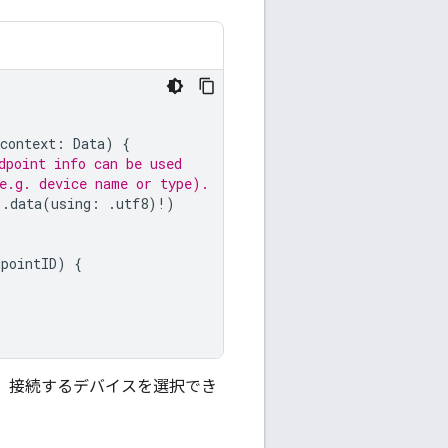
context
:
Data
)
{
dpoint info can be used
e.g. device name or type).
"
.
data
(
using
:
.
utf8
)
!
)
dpointID
)
{
、接続するデバイスを選択でき