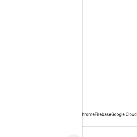
つながる
Google Developer Program
Google Developer Groups
Google Developer Experts
Accelerators
Google Cloud & NVIDIA
Android
Chrome
Firebase
Google Cloud