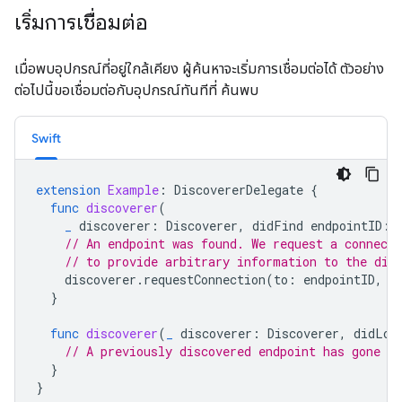
เริ่มการเชื่อมต่อ
เมื่อพบอุปกรณ์ที่อยู่ใกล้เคียง ผู้ค้นหาจะเริ่มการเชื่อมต่อได้ ตัวอย่าง
ต่อไปนี้ขอเชื่อมต่อกับอุปกรณ์ทันทีที่ ค้นพบ
Swift
extension
Example
:
DiscovererDelegate
{
func
discoverer
(
_
discoverer
:
Discoverer
,
didFind
endpointID
:
// An endpoint was found. We request a connect
// to provide arbitrary information to the dis
discoverer
.
requestConnection
(
to
:
endpointID
,
u
}
func
discoverer
(
_
discoverer
:
Discoverer
,
didLos
// A previously discovered endpoint has gone aw
}
}