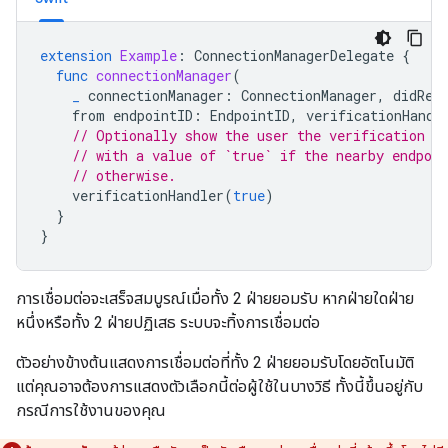
extension
Example
:
ConnectionManagerDelegate
{
func
connectionManager
(
_
connectionManager
:
ConnectionManager
,
didRec
from
endpointID
:
EndpointID
,
verificationHandl
// Optionally show the user the verification c
// with a value of `true` if the nearby endpoin
// otherwise.
verificationHandler
(
true
)
}
}
การเชื่อมต่อจะเสร็จสมบูรณ์เมื่อทั้ง 2 ฝ่ายยอมรับ หากฝ่ายใดฝ่าย
หนึ่งหรือทั้ง 2 ฝ่ายปฏิเสธ ระบบจะทิ้งการเชื่อมต่อ
ตัวอย่างข้างต้นแสดงการเชื่อมต่อที่ทั้ง 2 ฝ่ายยอมรับโดยอัตโนมัติ
แต่คุณอาจต้องการแสดงตัวเลือกนี้ต่อผู้ใช้ในบางวิธี ทั้งนี้ขึ้นอยู่กับ
กรณีการใช้งานของคุณ