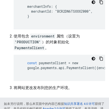
    merchantInfo: {

      merchantId: "BCR2DN6TSXXXZ000",

    }

使用包含
environment
属性（设置为
'PRODUCTION'
）的对象初始化
PaymentsClient
。
const
paymentsClient
=
new
google
.
payments
.
api
.
PaymentsClient
({
envir
将网站更改发布到您的生产环境。
如未另行说明，那么本页面中的内容已根据
知识共享署名 4.0 许可
获得了
许可，并且代码示例已根据
Apache 2.0 许可
获得了许可。有关详情，请