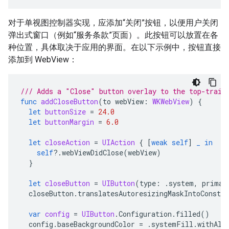
对于单视图控制器实现，应添加“关闭”按钮，以便用户关闭
弹出式窗口（例如“服务条款”页面）。此按钮可以放置在各
种位置，具体取决于应用的界面。在以下示例中，按钮直接
添加到 WebView：
/// Adds a "Close" button overlay to the top-trail
func
addCloseButton
(
to
webView
:
WKWebView
)
{
let
buttonSize
=
24.0
let
buttonMargin
=
6.0
let
closeAction
=
UIAction
{
[
weak
self
]
_
in
self
?.
webViewDidClose
(
webView
)
}
let
closeButton
=
UIButton
(
type
:
.
system
,
primar
closeButton
.
translatesAutoresizingMaskIntoConstra
var
config
=
UIButton
.
Configuration
.
filled
()
config
.
baseBackgroundColor
=
.
systemFill
.
withAlp