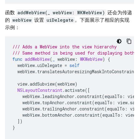
函数
addWebView(_ webView: WKWebView)
还会为传递
的
webView
设置
uiDelegate
。下面展示了相应的实现
示例：
/// Adds a WebView into the view hierarchy
/// Same method is being used for displaying both 
func
addWebView
(
_
webView
:
WKWebView
)
{
webView
.
uiDelegate
=
self
webView
.
translatesAutoresizingMaskIntoConstraints
view
.
addSubview
(
webView
)
NSLayoutConstraint
.
activate
([
webView
.
leadingAnchor
.
constraint
(
equalTo
:
view
webView
.
topAnchor
.
constraint
(
equalTo
:
view
.
saf
webView
.
trailingAnchor
.
constraint
(
equalTo
:
vie
webView
.
bottomAnchor
.
constraint
(
equalTo
:
view
.
])
}