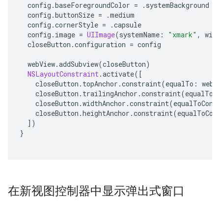
config
.
baseForegroundColor
=
.
systemBackground
config
.
buttonSize
=
.
medium
config
.
cornerStyle
=
.
capsule
config
.
image
=
UIImage
(
systemName
:
"xmark"
,
wit
closeButton
.
configuration
=
config
webView
.
addSubview
(
closeButton
)
NSLayoutConstraint
.
activate
([
closeButton
.
topAnchor
.
constraint
(
equalTo
:
webV
closeButton
.
trailingAnchor
.
constraint
(
equalTo
:
closeButton
.
widthAnchor
.
constraint
(
equalToCons
closeButton
.
heightAnchor
.
constraint
(
equalToCon
])
}
在新视图控制器中显示弹出式窗口