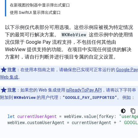
在新视图控制器中显示弹出式窗口
使用 SwiftUI 显示弹出式窗口
以下示例仅代表部分可用选项。这些示例应被视为特定情况
下的最简可行解决方案。
WKWebView
这些示例中的使用情
况仅限于 Google Pay 流程支持，不包括任何其他由
WebView 提供支持的功能。 在项目中实现任何提供的解决
方案时，请自行判断并进行项目专属的自定义设置。
注意
：在使用本指南之前，请确保您已实现可正常运行的
Google Pay
Web 集成
。
注意
：如果您的 Web 集成使用
isReadyToPay API
，请将以下字符串
附加到
WKWebView
的用户代理：
"GOOGLE_PAY_SUPPORTED"
。 例如：
let
currentUserAgent
=
webView
.
value
(
forKey
:
"userAg
webView
.
customUserAgent
=
currentUserAgent
+
" GOOGL