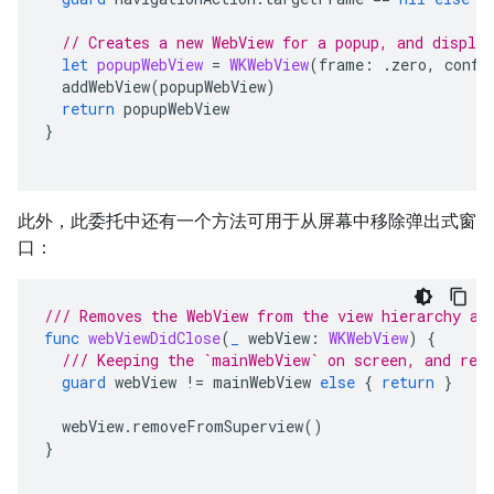
// Creates a new WebView for a popup, and displa
let
popupWebView
=
WKWebView
(
frame
:
.
zero
,
confi
addWebView
(
popupWebView
)
return
popupWebView
}
此外，此委托中还有一个方法可用于从屏幕中移除弹出式窗
口：
/// Removes the WebView from the view hierarchy an
func
webViewDidClose
(
_
webView
:
WKWebView
)
{
/// Keeping the `mainWebView` on screen, and rem
guard
webView
!=
mainWebView
else
{
return
}
webView
.
removeFromSuperview
()
}