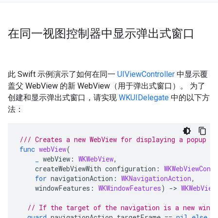
在同一视图控制器中显示弹出式窗口
此 Swift 示例演示了如何在同一
UIViewController
中显示覆
盖父 WebView 的新 WebView（用于弹出式窗口）。 为了
创建和显示弹出式窗口，请实现
WKUIDelegate
中的以下方
法：
/// Creates a new WebView for displaying a popup
func
webView
(
_
webView
:
WKWebView
,
createWebViewWith
configuration
:
WKWebViewConf
for
navigationAction
:
WKNavigationAction
,
windowFeatures
:
WKWindowFeatures
)
->
WKWebView
// If the target of the navigation is a new wind
guard
navigationAction
.
targetFrame
==
nil
else
{