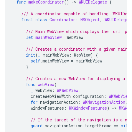
func
makeCoordinator
()
->
WKUIDelegate
{
/// A coordinator capable of handling `WKUIDele
final
class
Coordinator
:
NSObject
,
WKUIDelegat
/// Main WebView which displays the `url` pas
let
mainWebView
:
WebView
/// Creates a coordinator with a given main 
init
(
_
mainWebView
:
WebView
)
{
self
.
mainWebView
=
mainWebView
}
/// Creates a new WebView for displaying a po
func
webView
(
_
webView
:
WKWebView
,
createWebViewWith
configuration
:
WKWebView
for
navigationAction
:
WKNavigationAction
,
windowFeatures
:
WKWindowFeatures
)
->
WKWeb
// If the target of the navigation is a ne
guard
navigationAction
.
targetFrame
==
nil