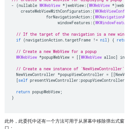
-
(
nullable
WKWebView
*
)
webView
:(
WKWebView
*
)
webVi
createWebViewWithConfiguration
:(
WKWebViewConfi
forNavigationAction
:(
WKNavigationAc
windowFeatures
:(
WKWindowFeatur
// If the target of the navigation is a new wind
if
(
navigationAction
.
targetFrame
!=
nil
)
{
retur
// Create a new WebView for a popup
WKWebView
*
popupWebView
=
[[
WKWebView
alloc
]
ini
// Create a new instance of `NewViewController` 
NewViewController
*
popupViewController
=
[[
NewVi
[
self
presentViewController
:
popupViewController
return
popupWebView
;
}
此外，此委托中还有一个方法可用于从屏幕中移除弹出式窗
口：