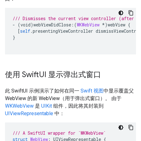
/// Dismisses the current view controller (after p
-
(
void
)
webViewDidClose
:(
WKWebView
*
)
webView
{
[
self
.
presentingViewController
dismissViewContro
}
使用 Swift
UI 显示弹出式窗口
此 SwiftUI 示例演示了如何在同一
Swift 视图
中显示覆盖父
WebView 的新 WebView（用于弹出式窗口）。 由于
WKWebView
是
UIKit
组件，因此将其封装到
UIViewRepresentable
中：
/// A SwiftUI wrapper for `WKWebView`
struct
WebView
:
UIViewRepresentable
{