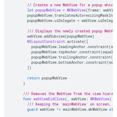
// Creates a new WebView for a popup which
let
popupWebView
=
WKWebView
(
frame
:
webVie
popupWebView
.
translatesAutoresizingMaskInto
popupWebView
.
uiDelegate
=
webView
.
uiDelegat
/// Displays the newly created popup WebVi
webView
.
addSubview
(
popupWebView
)
NSLayoutConstraint
.
activate
([
popupWebView
.
leadingAnchor
.
constraint
(
eq
popupWebView
.
topAnchor
.
constraint
(
equalT
popupWebView
.
trailingAnchor
.
constraint
(
e
popupWebView
.
bottomAnchor
.
constraint
(
equ
])
return
popupWebView
}
/// Removes the WebView from the view hierar
func
webViewDidClose
(
_
webView
:
WKWebView
)
{
/// Keeping the `mainWebView` on screen, a
guard
webView
!=
mainWebView
.
wkWebView
els