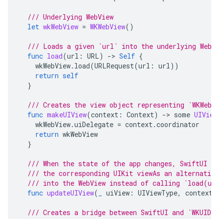
/// Underlying WebView
let
wkWebView
=
WKWebView
()
/// Loads a given `url` into the underlying WebV
func
load
(
url
:
URL
)
->
Self
{
wkWebView
.
load
(
URLRequest
(
url
:
url
))
return
self
}
/// Creates the view object representing `WKWebV
func
makeUIView
(
context
:
Context
)
->
some
UIView
wkWebView
.
uiDelegate
=
context
.
coordinator
return
wkWebView
}
/// When the state of the app changes, SwiftUI c
/// the corresponding UIKit viewAs an alternativ
/// into the WebView instead of calling `load(ur
func
updateUIView
(
_
uiView
:
UIViewType
,
context
:
/// Creates a bridge between SwiftUI and `WKUIDel