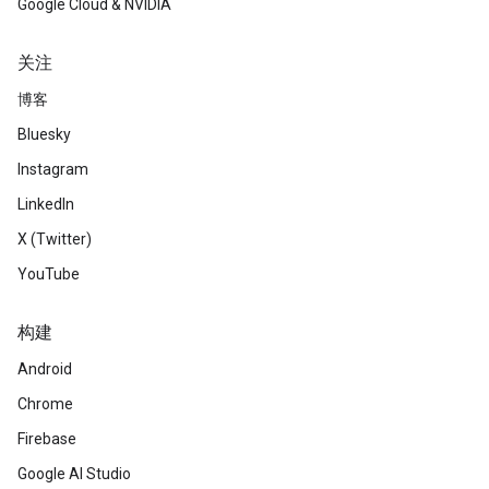
Google Cloud & NVIDIA
关注
博客
Bluesky
Instagram
LinkedIn
X (Twitter)
YouTube
构建
Android
Chrome
Firebase
Google AI Studio