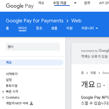
개요
수입 지급
월렛
API 
Pay
Google Pay for Payments
Web
홈
가이드
참조
샘플
지원
커뮤니티
역에는 오류가 있을 
개요
홈
제품
Goog
시작하기
설정
개요
bookmark_border
튜토리얼
빠른 시작
Google Pay
Codelabs
스할 수 있습니다
개발자 MCP 서버