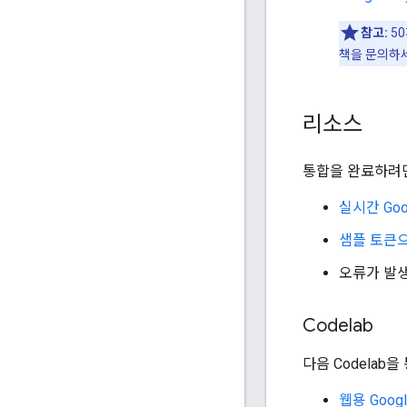
참고:
5
책을 문의하
리소스
통합을 완료하려면
실시간 Goo
샘플 토큰
오류가 발
Codelab
다음 Codelab을
웹용 Googl